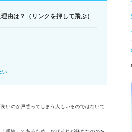
機会です。
た理由は？（リンクを押して飛ぶ）
伝える「プレゼン」です。
めの趣味5選
NG例付き】
選
たい
作り方
ります。記事本文と併せてご確認ください。
ば良いのか戸惑ってしまう人もいるのではないで
は「個性」であるため、なぜそれが好きなのかを