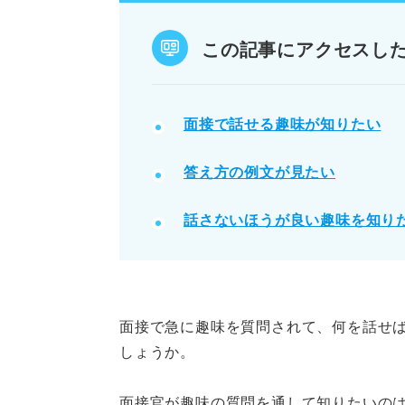
趣味は個性をアピールする絶好の
この記事にアクセスし
POINT：趣味はあなたの魅力を
記事の該当箇所を見る
面接で話せる趣味が知りたい
就活のプロ直伝｜面接におすす
答え方の例文が見たい
趣味の答え方例文21選【OK・
面接で話さない方が良い趣味3
話さないほうが良い趣味を知り
【チェックリスト付き】回答の
※AIの特性上、間違いが含まれている場合があ
面接で急に趣味を質問されて、何を話せ
しょうか。
面接官が趣味の質問を通して知りたいの