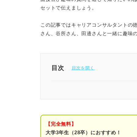
セットで伝えましょう。
この記事ではキャリアコンサルタントの
さん、谷所さん、田邊さんと一緒に趣味
目次
就活のプロ直伝｜面接におすす
① 「継続力」が伝わる趣
② 「目標・成果」がある
【完全無料】
③「ギャップ」で印象に
大学3年生（28卒）におすすめ！