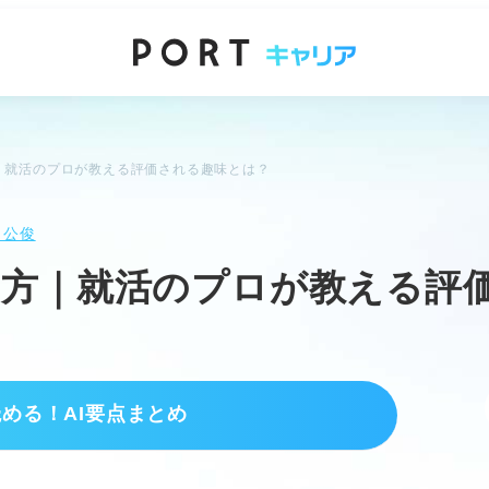
｜就活のプロが教える評価される趣味とは？
 公俊
え方｜就活のプロが教える評
読める！AI要点まとめ
伝え方
しょう。