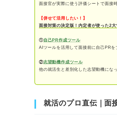
面接官が実際に使う評価シートで面接
写真撮影
【併せて活用したい！】
アウトドア
面接対策の決定版！内定者が使った2大
筋トレ
①
自己PR作成ツール
AIツールを活用して面接前に自己PR
ドライブ
楽器演奏
②
志望動機作成ツール
他の就活生と差別化した志望動機になっ
散歩
掃除
食べ歩き・カフェ巡り
就活のプロ直伝｜面
DIY