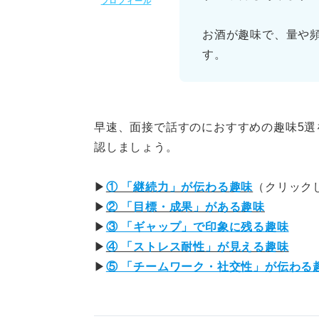
プロフィール
面接で話す「ネタ」を絞
お酒が趣味で、量や
話す内容を「4段構成」
す。
趣味を答えるときの注意点
①特にないと回答しない
早速、面接で話すのにおすすめの趣味5選
認しましょう。
②作り話をしない
③長い時間話しすぎない
▶
① 「継続力」が伝わる趣味
（クリック
▶
② 「目標・成果」がある趣味
④早口で話さない
▶
③ 「ギャップ」で印象に残る趣味
▶
④ 「ストレス耐性」が見える趣味
就活QAで解決！ 面接で趣味を
▶
⑤ 「チームワーク・社交性」が伝わる
面接で趣味を聞かれたら存分に