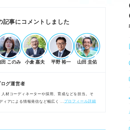
しましょう。
しょう。
り組む「姿勢」が評価されます。
の記事にコメントしました
味です。
徳田 このみ
小倉 嘉夫
平野 裕一
山田 圭佑
です。
ょう。
味は避けましょう。
ブログ運営者
社し、人材コーディネーターや採用、育成などを担当。そ
プロフィール詳細
ディアによる情報発信など幅広くキャリア支援に携わ
ましょう。
成しましょう。