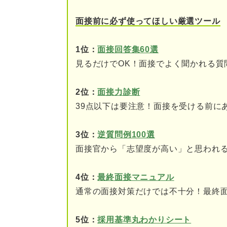
④「ストレス耐性」が見
面接前に必ず使ってほしい厳選ツール
⑤「チームワーク・社交
1位：
面接回答集60選
見るだけでOK！面接でよく聞かれる質
趣味の答え方例文21選【OK・
スポーツ
2位：
面接力診断
39点以下は要注意！面接を受ける前に
音楽鑑賞
映画鑑賞
3位：
逆質問例100選
面接官から「志望度が高い」と思われ
料理
4位：
最終面接マニュアル
読書
通常の面接対策だけでは不十分！最終
旅行
5位：
採用基準丸わかりシート
サウナ