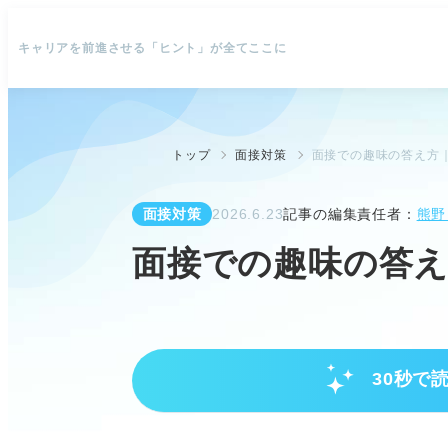
キャリアを前進させる「ヒント」が全てここに
トップ
面接対策
面接での趣味の答え方
面接対策
2026.6.23
記事の編集責任者：
熊野
面接での趣味の答
30秒で
面接で評価される趣味の選び方と
人柄や熱量が伝わる趣味を選びま