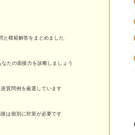
える趣味
性」が伝わる趣味
問と模範解答をまとめました
NG例付き】
あなたの面接力を診断しましょう
る逆質問例を厳選しています
面接は個別に対策が必要です