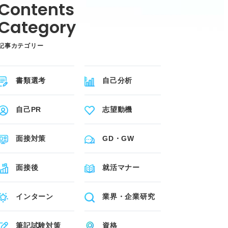
記事カテゴリー
書類選考
自己分析
自己PR
志望動機
面接対策
GD・GW
面接後
就活マナー
インターン
業界・企業研究
筆記試験対策
資格