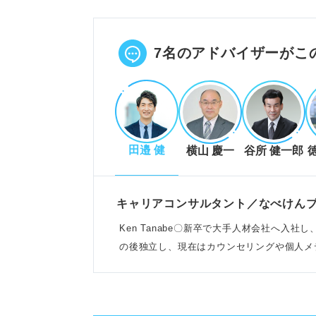
継続力や目標達成経験をアピール
「なぜ好きか」を具体的に語りま
POINT：趣味は内容でなく、取
7名のアドバイザーがこ
趣味を伝える際の具体的な注意点
ギャンブルや睡眠は避けるべき趣
田邉 健
横山 慶一
谷所 健一郎
作り話や「特にない」はNG回答
早口や長話は避け簡潔に伝えまし
POINT：面接官の誤解を招く趣
キャリアコンサルタント／なべけん
Ken Tanabe〇新卒で大手人材会社へ入
の後独立し、現在はカウンセリングや個人メ
趣味回答の準備と最終確認
る
回答は4段構成で論理的に準備し
例文を参考に自分らしい回答を作