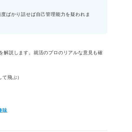
り込む
頻度ばかり話せば自己管理能力を疑われま
で固める
を解説します。就活のプロのリアルな意見も確
して飛ぶ）
答えるときの疑問
趣味
個性をアピールしよう！