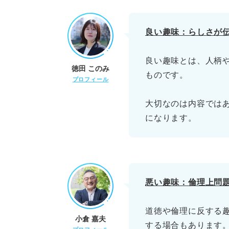
語学
ゲーム
良い趣味：らしさが
アニメ
良い趣味とは、人柄
徳田 このみ
ものです。
漫画
プロフィール
アイドル
大切なのは内容では
になります。
面接で話さない方が良い趣味3
①ギャンブル
②睡眠
悪い趣味：倫理上問
③信教の自由に関するも
道徳や倫理に反する
小倉 嘉夫
【チェックリスト付き】回答の
する場合もあります