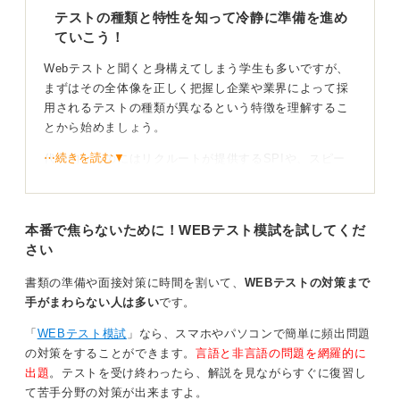
テストの種類と特性を知って冷静に準備を進め
ていこう！
Webテストと聞くと身構えてしまう学生も多いですが、
まずはその全体像を正しく把握し企業や業界によって採
用されるテストの種類が異なるという特徴を理解するこ
とから始めましょう。
⋯続きを読む▼
代表的なものにはリクルートが提供するSPIや、スピー
ド感が求められる玉手箱、難度の高い推論が出題される
TGWebなどがあり、それぞれに出題傾向や解答のコツが
明確に存在します。
本番で焦らないために！WEBテスト模試を試してくだ
さい
内容は言語理解や非言語（数理）、性格検査が中心とな
りますが、これらは純粋な学力を測るためだけではな
書類の準備や面接対策に時間を割いて、
WEBテストの対策まで
く、あなたの思考の傾向や基礎的な実務処理能力を見極
手がまわらない人は多い
です。
めるために実施されるものです。
「
WEBテスト模試
」なら、スマホやパソコンで簡単に頻出問題
自分に合った対策で自信を持って本番に臨もう
の対策をすることができます。
言語と非言語の問題を網羅的に
出題
。テストを受け終わったら、解説を見ながらすぐに復習し
事前にどのテストが出されるかは募集要項や口コミサイ
て苦手分野の対策が出来ますよ。