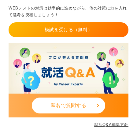
トである程度把握できるため、志望先の傾向に合わせた
WEBテストの対策は効率的に進めながら、他の対策に力を入れ
対策本を一冊用意し、解法のパターンを身体に馴染ませ
て選考を突破しましょう！
ておくことが大切です。
すべてを完璧に仕上げようとすると負担が大きくなるた
模試を受ける（無料）
め、まずは採用企業数が最も多いSPIを軸に対策を進
め、一定の基準を超えれば良いという冷静なスタンスで
継続的に学習を積み重ねましょう。
Webテストは多くの企業で絞り込みの手段として活用さ
れていますが、早めに準備に着手して形式に慣れておく
ことで、本番でも焦らずに実力を発揮し次の選考へと確
実に駒を進めてください。
0
匿名で質問する
就活Q&A編集方針