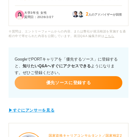
るのでしょうか？ また自分が受ける企業がどのテストを
導入しているのかを、事前に知る方法があれば教えてほ
大学3年生 女性
2
しいです。
人のアドバイザーが回答
質問日：
2026/2/27
テストの種類によって対策方法が違うと聞き、今のうち
※質問は、エントリーフォームからの内容、または弊社が就活相談を実施する過
から効率よく準備を進めておきたいのですが、何から手
程の中で寄せられた内容を公開しています。就活Q&A 編集方針は
こちら
をつけて良いのか判断に迷っています。
おもなWebテストの種類とそれぞれの特徴、そして短期
GoogleでPORTキャリアを「優先するソース」に登録する
間で成果を出すための効率的な勉強法について具体的な
と、
知りたいQ&Aへすぐにアクセスできる
ようになりま
アドバイスをお願いします。
す。ぜひご登録ください。
優先ソースに登録する
▶すぐにアンサーを見る
国家資格キャリアコンサルタント／国家検定2