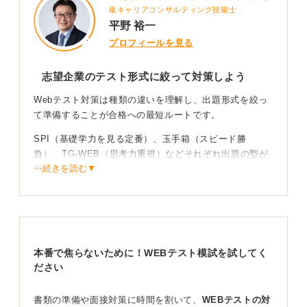
級キャリアコンサルティング技能士
平野 裕一
プロフィールを見る
志望企業のテスト形式に絞って対策しよう
Webテスト対策は種類の違いを理解し、出題形式を絞っ
て準備することが合格への最短ルートです。
SPI（基礎学力を見る定番）、玉手箱（スピード勝
負）、TG-WEB（思考力重視）などそれぞれ出題の型が
⋯続きを読む▼
異なります。
全方位の対策をおこなうのは非効率ですので、志望企業
が採用している形式に集中することが短期間でスコアを
伸ばす方法となります。
本番で焦らないために！WEBテスト模試を試してく
一冊の参考書を完璧にして解法を身に付けよう
ださい
まずは受験案内メールのURLを確認してみて、たとえば
書類の準備や面接対策に時間を割いて、
WEBテストの対
「arorua.net」と記載があればSPIだと判別可能です。