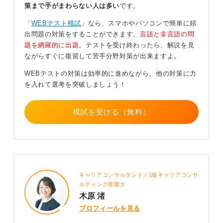
策まで手がまわらない人は多い
です。
形式が判明したらその形式に特化した参考書を一冊だけ
「
WEBテスト模試
」なら、スマホやパソコンで簡単に頻
用意し、3周繰り返して解法を体に叩き込んでください。
出問題の対策をすることができます。
言語と非言語の問
導入されているテスト形式は、就活サイトの体験談や
題を網羅的に出題
。テストを受け終わったら、解説を見
OB・OG訪問で事前に把握できるので、すべてに手を出
ながらすぐに復習して苦手分野対策が出来ますよ。
すのではなくターゲットを絞って形式に慣れることが重
WEBテストの対策は効率的に進めながら、他の対策に力
要となります。
を入れて選考を突破しましょう！
0
模試を受ける（無料）
キャリアコンサルタント／1級キャリアコンサ
ルティング技能士
木原 渚
プロフィールを見る