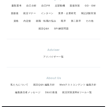
書類選考
自己分析
自己PR
志望動機
面接対策
GD・GW
面接後
就活マナー
インターン
業界・企業研究
筆記試験対策
資格
内定後
就職・転職の悩み
既卒
第二新卒
その他
就活Q&A
SPI練習問題
Adviser
アドバイザー一覧
About Us
私たちについて
就活Q&A 編集方針
Webテストコンテンツ 編集方針
編集責任者メッセージ
D&Iの推進
就活対策資料&ツール一覧