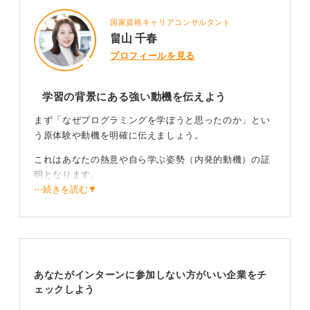
国家資格キャリアコンサルタント
畠山 千春
プロフィールを見る
学習の背景にある強い動機を伝えよう
まず「なぜプログラミングを学ぼうと思ったのか」とい
う原体験や動機を明確に伝えましょう。
これはあなたの熱意や自ら学ぶ姿勢（内発的動機）の証
明となります。
⋯続きを読む▼
IT業界やエンジニア職を目指す場合、この学ぶ理由がし
っかりしていることで、技術への関心の高さや成長可能
性を強く印象付けることができます。
技術以外の工夫点でも自分らしさを出そう
あなたがインターンに参加しない方がいい企業をチ
ェックしよう
単に「コードが書ける」というだけでなく、開発過程で
のこだわりや工夫を盛り込みましょう。