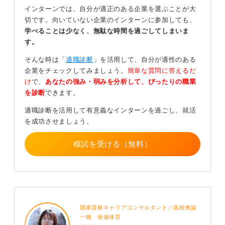
インターンでは、自分が適正のある企業を選ぶことが大
たとえばほかの人が読みやすいコードを書くための工
切です。向いていない企業のインターンに参加しても、
夫、特定の技術を選定した際の論理的な理由、あるいは
学べることは少なく、無駄な時間を過ごしてしまいま
ロジックの組み立て方など、アウトプットの裏側にある
す。
あなたの考え方をアピールしてください。
そんな時は「
適職診断
」を活用して、自分が適性のある
こうした視点を示すことで、単なるスキル保持者ではな
企業をチェックしてみましょう。
簡単な質問に答えるだ
く思考力を持ったエンジニアとしての評価が得られま
け
で、
あなたの強み・弱みを分析して、ぴったりの職業
す。
を診断
できます。
適職診断を活用して有意義なインターンを過ごし、就活
0
を成功させましょう。
模試を受ける（無料）
国家資格キャリアコンサルタント／高校教諭
一種 保健体育