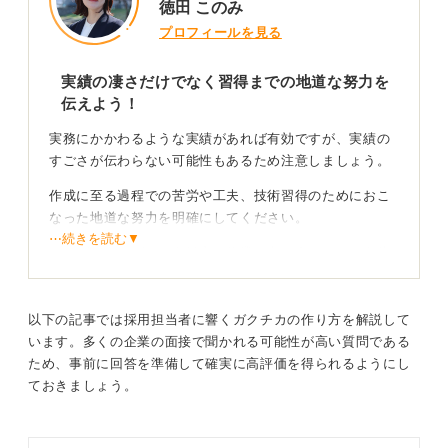
徳田 このみ
プロフィールを見る
実績の凄さだけでなく習得までの地道な努力を
伝えよう！
実務にかかわるような実績があれば有効ですが、実績の
すごさが伝わらない可能性もあるため注意しましょう。
作成に至る過程での苦労や工夫、技術習得のためにおこ
なった地道な努力を明確にしてください。
⋯続きを読む▼
プログラミングという緻密な作業に向き合えること自体
が、他の人にはない十分な強みになります。
以下の記事では採用担当者に響くガクチカの作り方を解説して
作成過程を通じて自分の強みと企業の接点を見つけ
います。多くの企業の面接で聞かれる可能性が高い質問である
よう
ため、事前に回答を準備して確実に高評価を得られるようにし
ておきましょう。
作成過程を振り返り、なぜ自分にはこれができたのかと
いう理由のなかにあなた独自の強みが隠れています。
その強みを企業の求める人物像に合わせて逆算して伝え