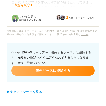
自分なりにアプリを作ったり学習を続けたりしてきまし
⋯続きを読む▼
たが、IT業界を目指すほかの学生と比べて自分のレベル
で通用するのかわかりません。
大学4年生 男性
2
人のアドバイザーが回答
質問日：
2026/3/31
また単に「コードを書けます」というスキルの説明だけ
で終わってしまい、自分の人柄や強みがうまく伝わらな
※質問は、エントリーフォームからの内容、または弊社が就活相談を実施する過
いのではないかと心配です。
程の中で寄せられた内容を公開しています。就活Q&A 編集方針は
こちら
実務経験がないなかで、どのようなエピソードを盛り込
めば、採用担当者に「自社で活躍できそう」と思っても
GoogleでPORTキャリアを「優先するソース」に登録する
らえるのでしょうか？
と、
知りたいQ&Aへすぐにアクセスできる
ようになりま
す。ぜひご登録ください。
プログラミング経験をガクチカにする際の構成のポイン
トや、技術力以外で評価される「行動や工夫」の伝え方
優先ソースに登録する
について、アドバイスをお願いします。
▶すぐにアンサーを見る