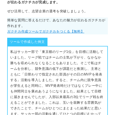
が伝わるガクチカが完成します。
ぜひ活用して、志望企業の選考を突破しましょう。
簡単な質問に答えるだけで、あなたの魅力が伝わるガクチカが
作れます。
ガクチカ作成ツールでガクチカをつくる【無料】
ツールで作成した例文
私はサッカー部で「東京都のリーグ1位」を目標に活動して
いました。リーグ戦ではチームの士気が下がり、なかなか
勝ちを収められなくなることもありました。そこで私はチ
ームを分析し、競争意識の低下が課題だと推測し、主将と
ともに「日替わりで指定された部員がその日のMVPを発表
する」活動を導入しました。すると、チーム内に競争意識
が芽生えると同時に、MVP発表時だけではなくプレー中に
も仲間同士を褒めあうようになりました。結果として目標
に届きませんでしたが、入部以来最高の3位でリーグ戦を終
えることができました。これは、互いを鼓舞する雰囲気が
できたことで、チームがひとつにまとまった結果だと思い
ます。サッカー部の活動を通してひとつの目標にむかって