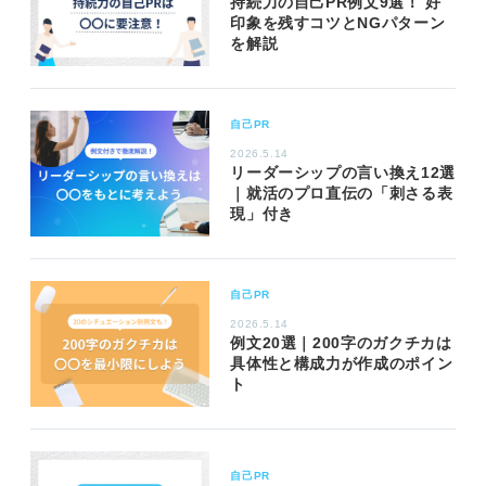
持続力の自己PR例文9選！ 好
印象を残すコツとNGパターン
を解説
自己PR
2026.5.14
リーダーシップの言い換え12選
｜就活のプロ直伝の「刺さる表
現」付き
自己PR
2026.5.14
例文20選｜200字のガクチカは
具体性と構成力が作成のポイン
ト
自己PR