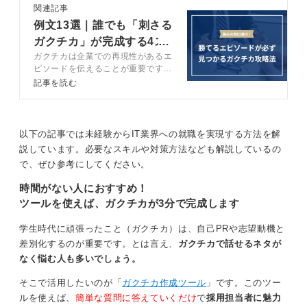
関連記事
ていくことで、入社後の活躍イメージを面接官に持って
例文13選｜誰でも「刺さる
もらえます。
ガクチカ」が完成する4ス
単なるスキルの紹介に留まらず、課題解決のプロセスに
ガクチカは企業での再現性があるエ
テップを解説
焦点を当てて話してみてください。
ピソードを伝えることが重要です。
ガクチカの作成ステップや高評価を
記事を読む
得るポイント、NGパターンをキャ
0
リアコンサルタントと解説します。
再現性が伝わるガクチカを作成し、
内定を掴み取りましょう。
以下の記事では未経験からIT業界への就職を実現する方法を解
説しています。必要なスキルや対策方法なども解説しているの
で、ぜひ参考にしてください。
時間がない人におすすめ！
ツールを使えば、ガクチカが3分で完成します
学生時代に頑張ったこと（ガクチカ）は、自己PRや志望動機と
差別化するのが重要です。とは言え、
ガクチカで話せるネタが
なく悩む人も多いでしょう。
そこで活用したいのが「
ガクチカ作成ツール
」です。このツー
ルを使えば、
簡単な質問に答えていくだけ
で
採用担当者に魅力