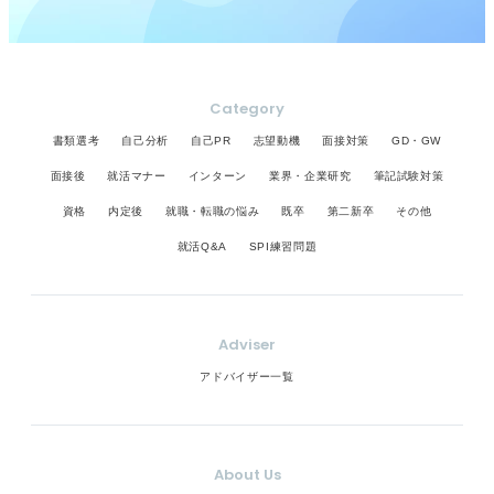
Category
書類選考
自己分析
自己PR
志望動機
面接対策
GD・GW
面接後
就活マナー
インターン
業界・企業研究
筆記試験対策
資格
内定後
就職・転職の悩み
既卒
第二新卒
その他
就活Q&A
SPI練習問題
Adviser
アドバイザー一覧
About Us