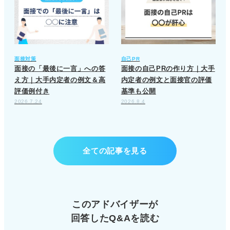
面接対策
自己PR
面接の「最後に一言」への答
面接の自己PRの作り方｜大手
え方｜大手内定者の例文＆高
内定者の例文と面接官の評価
評価例付き
基準も公開
2026.7.24
2026.8.4
全ての記事を見る
このアドバイザーが
回答したQ&Aを読む