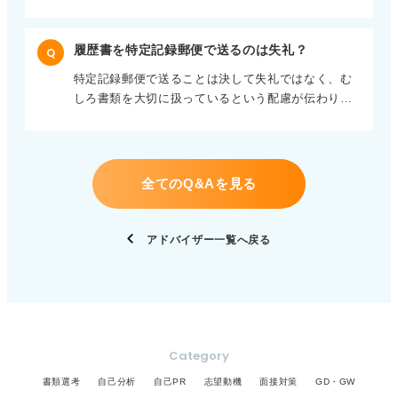
ッション」と一言で終わらせず、どのような点に魅
のであれ、嘘をついて取り繕うのはバレる確率が高
せようと飾ることなく、今持っている最大限の意欲
力を感じているのかを具体的に伝える工夫をしまし
いため、誠実に説明できる準備をしておくことが大
を言葉にして、あなたの未来への可能性を伝えてい
ょう。 コーディネートを考えるプロセスが好きなの
切です。 自分の人生の歩みをしっかり受け止めてく
きましょう。
履歴書を特定記録郵便で送るのは失礼？
Q
か、デザインの意図を分析するのが好きなのかな
れる企業は必ずあります。留年の理由を整理して
特定記録郵便で送ることは決して失礼ではなく、む
ど、独自の視点を添えることが大切です。 熱意を持
堂々と選考に臨みましょう。
しろ書類を大切に扱っているという配慮が伝わり好
って語れる趣味を通じて自分の人柄を知ってもらお
印象を持たれるはずです。 受領側の手間を心配する
う 無理に仕事につなげようとして、取得予定のない
必要もありませんし、追跡ができる安心感は企業側
資格を記載する必要はありません。 取って付けたよ
にとってもメリットになりえます。 大切な応募書類
うな理由よりも、自分の「好き」を熱意を持って語
を確実かつ安全に届けたいという意思表示は、丁寧
る姿こそが、採用担当者に良い印象を与えます。 ま
全てのQ&Aを見る
な仕事ぶりを連想させるため自信を持って利用しま
ずは本当の「好き」を素直に表現し、そこから広が
しょう。 期限を大切にするための前向きな選択とし
るあなた自身の人柄を、選考の場でしっかりと伝え
て自信を持とう 普通郵便より料金はかかりますが、
ていきましょう。
アドバイザー一覧へ戻る
確実性を優先してその方法を選んだという事実は誠
実な姿勢を感じさせます。 締め切り直前で速達など
を用いる場合も、企業側は「期限内に届いたか」と
いう事実を最も重視します。 手法そのものをネガテ
ィブにとらえられることはありませんので、約束を
守るための最適な手段として前向きに選択してくだ
Category
さい。
書類選考
自己分析
自己PR
志望動機
面接対策
GD・GW