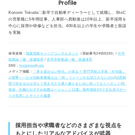
Profile
Konomi Tokuda〇新卒で自動車ディーラーとして就職し、BtoC
の営業職に5年間従事。人事部へ異動後は10年以上、新卒採用を
中心に採用や研修などを担当。400名以上の学生や求職者と面談
を実施
保有資格：
国家資格キャリアコンサルタント
（登録番号24058230）/
中学
校教諭一種 保健体育
/
高等学校教諭一種 保健体育
SNS：
Instagram
/
note
メディア掲載：
「車を直せない時代」が来る？ 専門学校入学者「47%減」
の衝撃――なぜ自動車整備士は「3K」イメージを払拭できないのか
/
試用期
間で辞めるのは甘え？気まずさを乗り越えるために知っておくべきこと
/
北
海道・札幌のおすすめ転職エージェント12選。無料相談OKで正社員サポー
トが充実したサイトを厳選
採用担当や求職者などのさまざまな視点を
もとにしたリアルなアドバイスが武器