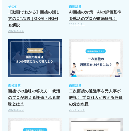
その他
面接対策
【動画でわかる】面接の話し
AI面接の対策｜AIの評価基準
方のコツ5選｜OK例・NG例
を就活のプロが徹底解説！
も解説
2026.5.14
2026.5.14
面接対策
面接対策
面接での趣味の答え方｜就活
二次面接の通過率を元人事が
のプロが教える評価される趣
解説！ プロ71人が教える評価
味とは？
の分かれ目
2026.6.23
2026.7.24