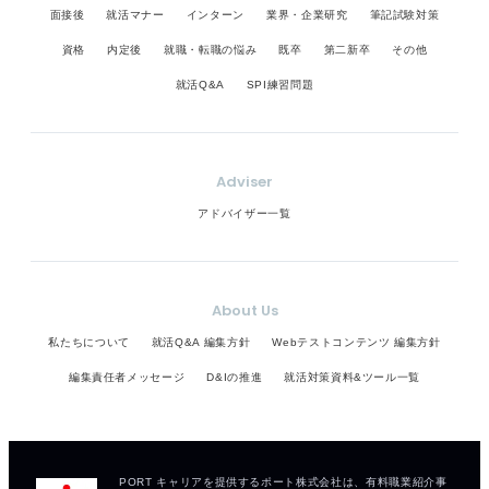
面接後
就活マナー
インターン
業界・企業研究
筆記試験対策
資格
内定後
就職・転職の悩み
既卒
第二新卒
その他
就活Q&A
SPI練習問題
Adviser
アドバイザー一覧
About Us
私たちについて
就活Q&A 編集方針
Webテストコンテンツ 編集方針
編集責任者メッセージ
D&Iの推進
就活対策資料&ツール一覧