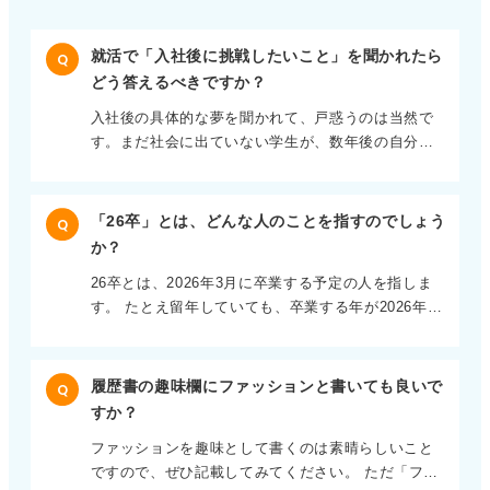
就活で「入社後に挑戦したいこと」を聞かれたら
Q
どう答えるべきですか？
入社後の具体的な夢を聞かれて、戸惑うのは当然で
す。まだ社会に出ていない学生が、数年後の自分を
完璧に描くのは不可能ですから、無理に立派な目標
をひねり出す必要はありません。 大切なのは、目の
前の仕事に対して誠実に向き合う覚悟があるかどう
「26卒」とは、どんな人のことを指すのでしょう
Q
かです。 まずは実直に業務を覚え、貢献していきた
か？
い、そのなかで自分の専門性を見つけていきたいと
26卒とは、2026年3月に卒業する予定の人を指しま
いう、素直な展望を伝えてください。等身大の言葉
す。 たとえ留年していても、卒業する年が2026年で
こそ、説得力を持ちます。 学びの姿勢を見せて採用
あれば26卒に該当するので安心してください。 また
担当者にポジティブな印象を残そう 具体的な目標が
既卒の人でも、一般的には卒業から3年間は新卒扱い
まだ見つかっていないとしても、どのような姿勢で
として活動可能なので、その期間を目安に就活を進
仕事に臨みたいかという仕事観や、成長したいとい
履歴書の趣味欄にファッションと書いても良いで
Q
めましょう。 これまでの経緯を堂々と説明できる準
う意欲はしっかりと見せてください。 流れに身を任
すか？
備をしよう 面接などで留年の経緯について聞かれた
せる受動的な態度ではなく、日々の業務から何かを
ファッションを趣味として書くのは素晴らしいこと
場合は、しっかりとした理由を説明できれば過度に
吸収し、一歩ずつ進んでいこうとする前向きな姿勢
ですので、ぜひ記載してみてください。 ただ「ファ
不利になることはありません。 理由がどのようなも
は、採用担当者に安心感を残します。 自分を良く見