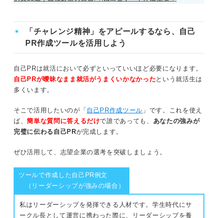
ゼミ（新しいことにチャレンジする）
チャレンジ精神をアピールするときの4つの注意点
ゼミ（苦手や困難にチャレンジする）
「チャレンジ精神」をアピールするなら、自己
PR作成ツールを活用しよう
①チャレンジ精神の種類を混在させない
アルバイト（新しいことにチャレンジす
る）
②計画力がないと思われないようにする
自己PRは就活において必ずといっていいほど必要になります。
自己PRが曖昧なまま就活がうまくいかなかった
という就活生は
アルバイト（苦手や困難にチャレンジす
③協調性がないと思われないようにする
多くいます。
る）
④継続力がないと思われないようにする
趣味（新しいことにチャレンジする）
そこで活用したいのが「
自己PR作成ツール
」です。これを使え
ば、
簡単な質問に答えるだけ
で誰であっても、
あなたの強みが
趣味（苦手や困難にチャレンジする）
完璧に伝わる自己PR
が完成します。
チャレンジ精神の自己PR例文22選
ボランティア（新しいことにチャレンジす
ぜひ活用して、志望企業の選考を突破しましょう。
る）
エピソード別例文
ツールで作成した自己PR例文
ボランティア（苦手や困難にチャレンジす
部活動（新しいことにチャレンジする）
（リーダーシップが強みの場合）
る）
部活動（苦手や困難にチャレンジする）
私はリーダーシップを発揮できる人材です。学生時代にサ
志望する職種別例文
ークル長として運営に携わった際に、リーダーシップを養