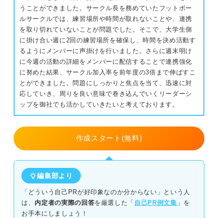
サークル活動（新しいことにチャレンジする）
うことができました。サークル長を務めていたフットボー
営業職（新しいことにチャレンジする）
ルサークルでは、練習場所や時間が取れないことや、連携
サークル活動（苦手や困難にチャレンジする）
を取り切れていないことが問題でした。そこで、大学生側
営業職（苦手や困難にチャレンジする）
に掛け合い週に2回の練習場所を確保し、時間を決め活動す
留学（新しいことにチャレンジする）
事務職（新しいことにチャレンジする）
るようにメンバーに声掛けを行いました。さらに週末明け
に今週の活動の詳細をメンバーに配信することで連携強化
事務職（苦手や困難にチャレンジする）
留学（苦手や困難にチャレンジする）
に努めた結果、サークル加入率を前年度の3倍まで伸ばすこ
とができました。問題にしっかりと焦点を当て、迅速に対
研究職（新しいことにチャレンジする）
インターン（新しいことにチャレンジする）
応していき、周りを良い意味で巻き込んでいくリーダーシ
ップを御社でも活かしていきたいと考えております。
研究職（苦手や困難にチャレンジする）
インターン（苦手や困難にチャレンジする）
企業の目線を踏まえたチャレンジ精神のアピールで
ゼミ（新しいことにチャレンジする）
作成スタート(無料)
選考を突破しよう
ゼミ（苦手や困難にチャレンジする）
編集部より
アルバイト（新しいことにチャレンジする）
「どういう自己PRが好印象なのか分からない」という人
アルバイト（苦手や困難にチャレンジする）
は、
内定者の実際の回答
を厳選した「
自己PR例文集
」を
お手本にしましょう！