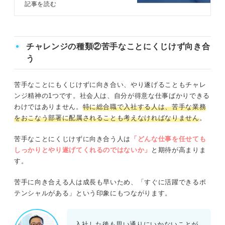
でき、就活時にアピールできる強み
記事を読む
となります。この記事では、キャリ
アコンサルタントとともに業務遂行
能力の向上にかかわる重要な要素
や、就活でうまくアピールする方法
チャレンジの種類②苦手なことにくじけず向き合
を解説します。
う
苦手なことにもくじけずに向き合い、やり遂げることもチャレ
ンジ精神の1つです。社会人は、自分が得意な仕事ばかりできる
わけではありません。
特に総合職で入社する人は、苦手な業務
をおこなう部署に配属されることも考えなければなりません
。
苦手なことにくじけずに向き合う人は
「どんな仕事を任せても
しっかりとやり遂げてくれるのではないか」
と期待が高まりま
す。
苦手に向き合える人は成長も早いため、「すぐに活躍できるポ
テンシャルがある」という印象にもつながります。
入社した後も思い通りにいかないことが