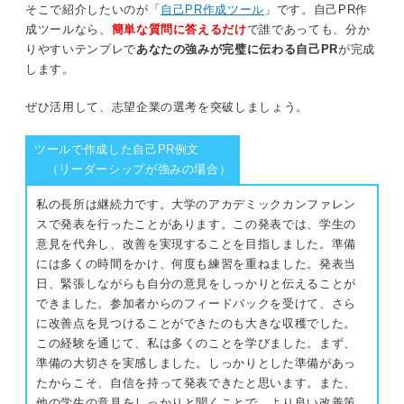
そこで紹介したいのが「
自己PR作成ツール
」です。自己PR作
成ツールなら、
簡単な質問に答えるだけ
で誰であっても、分か
りやすいテンプレで
あなたの強みが完璧に伝わる自己PR
が完成
します。
ぜひ活用して、志望企業の選考を突破しましょう。
ツールで作成した自己PR例文
（リーダーシップが強みの場合）
私の長所は継続力です。大学のアカデミックカンファレン
スで発表を行ったことがあります。この発表では、学生の
意見を代弁し、改善を実現することを目指しました。準備
には多くの時間をかけ、何度も練習を重ねました。発表当
日、緊張しながらも自分の意見をしっかりと伝えることが
できました。参加者からのフィードバックを受けて、さら
に改善点を見つけることができたのも大きな収穫でした。
この経験を通じて、私は多くのことを学びました。まず、
準備の大切さを実感しました。しっかりとした準備があっ
たからこそ、自信を持って発表できたと思います。また、
他の学生の意見をしっかりと聞くことで、より良い改善策