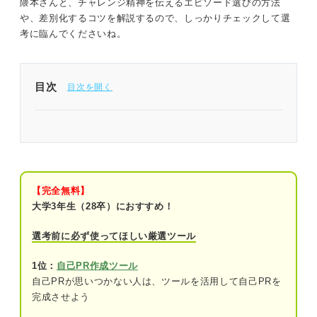
隈本さんと、チャレンジ精神を伝えるエピソード選びの方法
や、差別化するコツを解説するので、しっかりチェックして選
考に臨んでくださいね。
目次
チャレンジ精神は超有効なアピール！ 4つのコツを
踏まえて確実な高評価を狙おう
チャレンジ精神のある人材を求める企業は多い
【完全無料】
そもそもチャレンジ精神とは
大学3年生（28卒）におすすめ！
チャレンジの種類①新しいことに臆せずト
選考前に必ず使ってほしい厳選ツール
ライする
1位：
自己PR作成ツール
チャレンジの種類②苦手なことにくじけず
自己PRが思いつかない人は、ツールを活用して自己PRを
向き合う
完成させよう
チャレンジの種類③困難なことにも前向き