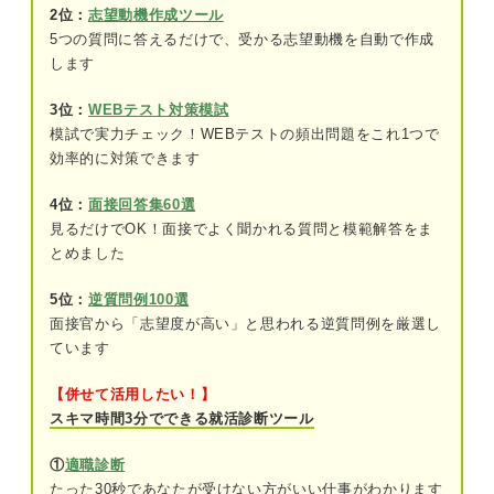
2位：
志望動機作成ツール
に立ち向かう
5つの質問に答えるだけで、受かる志望動機を自動で作成
します
企業が求めるチャレンジ精神とは
①リスクを把握したうえでチャレンジする
3位：
WEBテスト対策模試
模試で実力チェック！WEBテストの頻出問題をこれ1つで
②周囲の協力を得ながらチャレンジする
効率的に対策できます
4位：
面接回答集60選
チャレンジ精神をアピールして高評価を得る4つの
見るだけでOK！面接でよく聞かれる質問と模範解答をま
コツ
とめました
①企業が求めるチャレンジ精神に沿った内
容にする
5位：
逆質問例100選
面接官から「志望度が高い」と思われる逆質問例を厳選し
②チャレンジしたきっかけを詳細に述べる
ています
③チャレンジした内容や期間を具体的にす
【併せて活用したい！】
る
スキマ時間3分でできる就活診断ツール
④チャレンジした成果を明確にする
①
適職診断
たった30秒であなたが受けない方がいい仕事がわかります