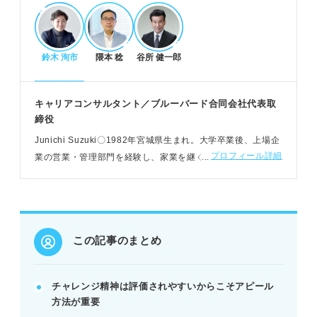
POINT：無謀な挑戦ではなく、客観的な分析と協調
性が評価される。
鈴木 洵市
隈本 稔
谷所 健一郎
チャレンジ精神をアピールするコツと構成
企業が求めるチャレンジ精神に沿った内容でアピー
キャリアコンサルタント／ブルーバード合同会社代表取
ルする。
締役
チャレンジしたきっかけ、内容、期間、成果を具体
Junichi Suzuki〇1982年宮城県⽣まれ。⼤学卒業後、上場企
的に伝える。
プロフィール詳細
業の営業・管理部⾨を経験し、家業を継ぐ。2017年にブルー
自己PRは結論から伝え、入社後の貢献イメージを示
バードを設⽴し、企業の経営支援などを展開する
す。
POINT：言い換え表現やキャッチフレーズで差別化
を図り、印象に残す。
この記事のまとめ
アピール時の注意点とマイナス評価回避
アピールするチャレンジ精神の種類を一貫させる。
チャレンジ精神は評価されやすいからこそアピール
計画性や協調性も同時に示し、無鉄砲さを払拭す
方法が重要
る。