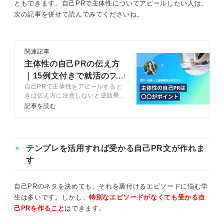
ともできます。自己PRで主体性についてアピールしたい人は、
次の記事を併せて読んでみてくださいね。
関連記事
主体性の自己PRの伝え方
｜15例文付きで就活のプロ
自己PRで主体性をアピールすると
がコツを解説
きは伝え方に注意しないと逆効果に
なる可能性があります。この記事で
記事を読む
は、主体性を自己PRとするときの
注意点や例文をキャリアコンサルタ
ントと一緒に解説します。主体性を
高める方法も解説するため、この機
テンプレを活用すれば受かる自己PR文が作れま
会に身に付けましょう。
す
自己PRのネタを決めても、それを裏付けるエピソードに悩む学
生は多いです。しかし、
特別なエピソードがなくても受かる自
己PRを作ること
はできます。