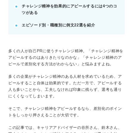
チャレンジ精神を効果的にアピールするには4つのコ
継続力がないと誤解されないよう、期間や達成を伝
ツがある
える。
POINT：無謀な挑戦ではなく、課題認識と具体的な
エピソード別・職種別に例文22選を紹介
行動プロセスを語る。
記事の該当箇所を見る
多くの人が自己PRに使うチャレンジ精神。「チャレンジ精神を
チャレンジ精神は超有効なアピール！ コツを
アピールするのはありきたりなのかな」「チャレンジ精神のア
踏まえて確実な高評価を狙おう
ピールで差別化する方法がわからない」と悩みますよね。
チャレンジ精神のある人材を求める企業は多い
そもそもチャレンジ精神とは
多くの企業がチャレンジ精神のある人材を求めているため、ア
企業が求めるチャレンジ精神とは
ピールすること自体は効果的です。ただ一方で、アピールする
人も多いことから、工夫しなければ印象に残らず、選考も通り
にくくなってしまいます。
※AIの特性上、間違いが含まれている場合があります。記事本文
と併せてご確認ください。
そこで、チャレンジ精神をアピールするなら、差別化のポイン
トをしっかり押さえることが大切です。
この記事では、キャリアアドバイザーの谷所さん、鈴木さん、