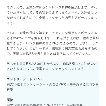
②周囲の協力を得ながらチャレンジする
そのうえで、企業が求めるチャレンジ精神を解説します。ずれ
エピソード別例文
ていたり不足している内容を伝えてしまうとマイナス評価につ
部活動（新しいことにチャレンジする）
ながってしまうので、企業にマッチした内容をアピールしまし
チャレンジ精神をアピールして高評価を得る4つのコツ
ょう。
部活動（苦手や困難にチャレンジする）
①企業が求めるチャレンジ精神に沿った内容にする
さらに、企業の目線を踏まえてチャレンジ精神をアピールする
サークル活動（新しいことにチャレンジす
ときの4つのコツを解説します。これを踏まえれば、他者と差別
②チャレンジしたきっかけを詳細に述べる
る）
化できるチャレンジ精神の自己PRができるので、ぜひチェック
してください。エピソード別・職種別に例文22選も紹介するの
サークル活動（苦手や困難にチャレンジす
③チャレンジした内容や期間を具体的にする
で、実際に自己PRを考えるときは参考にしてくださいね。
る）
④チャレンジした成果を明確にする
そもそも自己PRの方法がわからない、自己PRしたことがない
留学（新しいことにチャレンジする）
という人はこちらの記事でコツをチェックしましょう。
自己PRでチャレンジ精神を伝える構成
留学（苦手や困難にチャレンジする）
エントリーシート（ES）
インターン（新しいことにチャレンジす
①強みがチャレンジ精神であることを伝える
例文15選｜エントリーシートの自己PRで人事を惹き込むコツを
る）
解説
②チャレンジ精神を発揮したエピソードを伝える
インターン（苦手や困難にチャレンジす
面接
る）
③チャレンジ精神を活かして企業にどう貢献するか伝える
例文12選｜面接必勝の自己PRはエピソードが最重要！