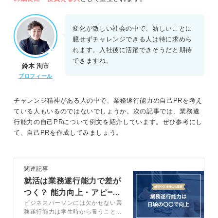
変化が激しい社会の中で、新しいことに
臆せずチャレンジできる人は特に求めら
れます。入社後に活躍できそうだと期待
できますね。
鈴木 洵市
プロフィール
チャレンジ精神がある人の中で、業務遂行能力の自己PRを考え
ている人もいるのではないでしょうか。次の記事では、業務遂
行能力の自己PRについて例文を紹介しています。ぜひ参考にし
て、自己PRを作成してみましょう。
関連記事
就活は業務遂行能力で差が
つく？ 能力向上・アピー
ビジネスパーソンには欠かせない業
ル方法を解説
務遂行能力は学生時から養うことが