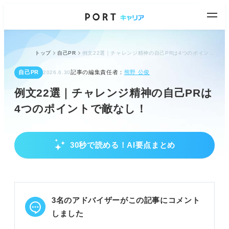
トップ
自己PR
例文22選｜チャレンジ精神の自己PRは4つのポイントで敵なし！
自己PR
記事の編集責任者：
熊野 公俊
2026.6.30
例文22選｜チャレンジ精神の自己PRは
4つのポイントで敵なし！
30秒で読める！AI要点まとめ
チャレンジ精神の重要性と企業が求める種類
多くの企業がチャレンジ精神を重視し、高評価の対
象となる。
チャレンジ精神には「新しいこと」「苦手なこと」
3名のアドバイザーがこの記事にコメント
「困難なこと」への挑戦がある。
企業はリスクを把握し、周囲と協力して挑戦する人
しました
材を求める。