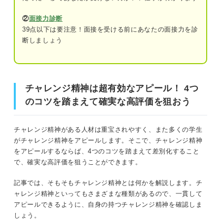
自己PRでチャレンジ精神を伝える構成
②
面接力診断
①強みがチャレンジ精神であることを伝え
39点以下は要注意！面接を受ける前にあなたの面接力を診
る
チャレンジ精神は超有効なアピール！ 4つのコツを踏まえ
断しましょう
て確実な高評価を狙おう
②チャレンジ精神を発揮したエピソードを
伝える
チャレンジ精神のある人材を求める企業は多い
③チャレンジ精神を活かして企業にどう貢
チャレンジ精神は超有効なアピール！ 4つ
献するか伝える
そもそもチャレンジ精神とは
のコツを踏まえて確実な高評価を狙おう
チャレンジ精神をアピールするときの4つの注意点
チャレンジの種類①新しいことに臆せずトライする
チャレンジ精神がある人材は重宝されやすく、また多くの学生
①チャレンジ精神の種類を混在させない
がチャレンジ精神をアピールします。そこで、チャレンジ精神
チャレンジの種類②苦手なことにくじけず向き合う
をアピールするならば、4つのコツを踏まえて差別化すること
②計画力がないと思われないようにする
で、確実な高評価を狙うことができます。
チャレンジの種類③困難なことにも前向きに立ち向かう
③協調性がないと思われないようにする
記事では、そもそもチャレンジ精神とは何かを解説します。チ
企業が求めるチャレンジ精神とは
④継続力がないと思われないようにする
ャレンジ精神といってもさまざまな種類があるので、一貫して
アピールできるように、自身の持つチャレンジ精神を確認しま
①リスクを把握したうえでチャレンジする
しょう。
チャレンジ精神の自己PR例文22選