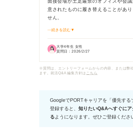
面接会場が土足厳禁のオフィスや会議
意されたものに履き替えることがあり
せん。
⋯続きを読む▼
靴を脱ぐタイミングや脱いだ靴をどの
なことすぎて今さら人に聞けず困って
大学4年生 女性
質問日：
2026/2/27
またスリッパを履いている時の歩き方
担当者はどのようなポイントをチェッ
※質問は、エントリーフォームからの内容、または弊
ます。就活Q&A 編集方針は
こちら
スーツ姿にスリッパという慣れないス
しない印象を与えてしまったりしない
GoogleでPORTキャリアを「優先す
登録すると、
知りたいQ&Aへすぐにア
玄関や受付でのスムーズな履き替えマ
る
ようになります。ぜひご登録くださ
足元の作法についてアドバイスをお願