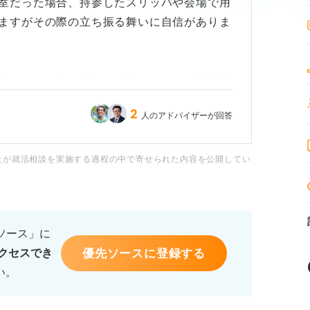
室だった場合、持参したスリッパや会場で用
ますがその際の立ち振る舞いに自信がありま
向きにそろえて置くのが正しいのか、基本的
います。
2
人のアドバイザーが回答
や面接室に入る際の足元の見栄えなど、採用
クしているのでしょうか？
社が就活相談を実施する過程の中で寄せられた内容を公開してい
タイルで、かえって姿勢が悪くなったりだら
か不安です。
るソース」に
優先ソースに登録する
クセスでき
ナーから、スリッパ着用の面接で意識すべき
い。
いします。