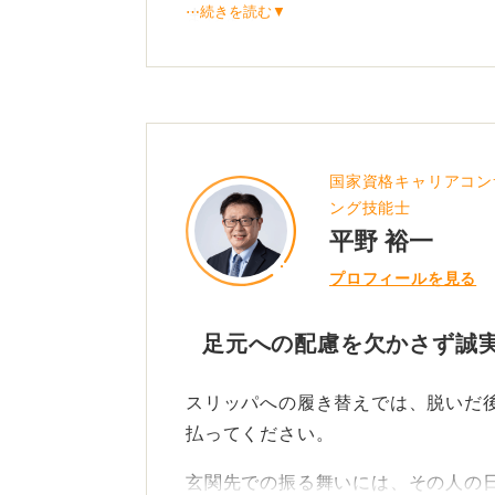
⋯続きを読む▼
ましょう。
靴を脱ぐ際は正面を向き、その後に
法です。
背筋を伸ばした美しい姿勢を
国家資格キャリアコン
ング技能士
靴を揃える際は受付の方に、完全に
平野 裕一
丁寧です。
プロフィールを見る
足元が気になりがちですが、意識を
ください。
足元への配慮を欠かさず誠
スリッパ着用時でも、背筋を伸ばし
スリッパへの履き替えでは、脱いだ
がります。
払ってください。
0
玄関先での振る舞いには、その人の