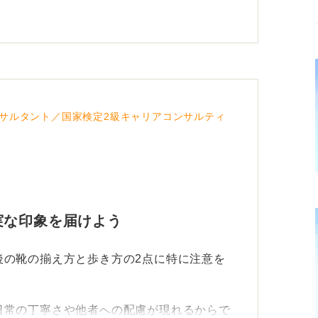
体の向きを変えて靴を揃えるのが基本的な作
最後まで維持しよう
サルタント／国家検定2級キャリアコンサルティ
お尻を向けないよう斜めの角度を意識すると
上半身に置いて猫背にならないよう注意して
実な印象を届けよう
た美しい立ち姿を維持することが信頼につな
後の靴の揃え方と歩き方の2点に特に注意を
日常の丁寧さや他者への配慮が現れるからで