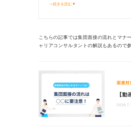
⋯続きを読む▼
す。
背筋を伸ばして歩き誠実な印
靴を脱ぐ際は正面を向いて脱ぎ上が
こちらの記事では集団面接の流れとマナ
端に揃えるのがマナーです。
ャリアコンサルタントの解説もあるので
またスリッパはパタパタという音が
意識しましょう。
かかとが浮きやすい分重心を少し前
面接対
実で落ち着いた印象を確立すること
【動
2026.7.
0