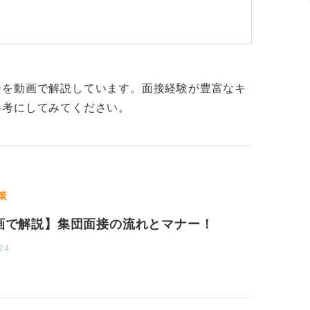
象を確立しよう
った後に膝をついて、つま先を出口に向けて
ーを動画で解説しています。面接経験が豊富なキ
参考にしてみてください。
出やすいため、足をしっかり上げて歩くよう
に置き、背筋を伸ばして堂々と歩くことで誠
策
ができます。
画で解説】集団面接の流れとマナー！
24