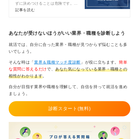
ずに決めつけることは危険です。ま
ずは営業職の理解を深めましょう。
記事を読む
0
この記事では営業に向いていない傾
向のある人の特徴16選や、おすす
めの道をキャリアコンサルタントが
解説します。
あなたが受けないほうがいい業界・職種を診断しよう
就活では、自分に合った業界・職種が見つからず悩むことも多
いでしょう。
そんな時は「
業界＆職種マッチ度診断
」が役に立ちます。
簡単
な質問に答えるだけ
で、
あなた気になっている業界・職種との
相性がわかります
。
自分が目指す業界や職種を理解して、自信を持って就活を進め
ましょう。
診断スタート(無料)