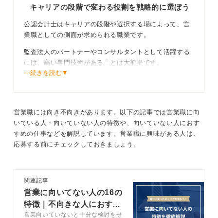
キャリアの段階で変わる役割を戦略的に選ぼう
公認会計士はキャリアの段階や選択する場によって、営
業職としての側面が求められる職業です。
監査法人のパートナーやコンサルタントとして活躍する
には、高い専門技術があることは大前提です。
⋯続きを読む▼
そのうえで顧客に選ばれ、案件を獲得する力がビジネス
を維持・拡大するために必要となります。
営業職には向き不向きがあります。以下の記事では営業職に向
理想の働き方に合わせたキャリアパスを描こう
いている人・向いていない人の特徴や、向いていない人におす
すめの仕事などを解説しています。営業職に興味がある人は、
昇進してマネージャーやパートナーになれば、クライア
応募する前にチェックしておきましょう。
ント維持や新規開拓のノルマが課せられます。
一方で営業を避けたい場合は事業会社の経理・財務職
や、監査法人の専門研究部門での勤務を選択することも
関連記事
可能です。
営業に向いてない人の16の
自分の理想とする働き方に合わせ、戦略的にキャリアパ
特徴｜不向きな人におすす
スを選択することが重要です。
営業向いていないと十分な検討をせ
めの道も解説