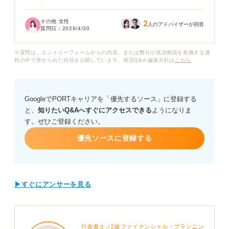
一般的には監査や財務の専門家というイメージですが、
監査法人でのシニア層やパートナーになると、クライア
その他 女性
2
ント獲得などの営業ノルマが課せられるという話を聞き
人のアドバイザーが回答
質問日：
2026/4/30
ました。
※質問は、エントリーフォームからの内容、または弊社が就活相談を実施する過
またコンサルティング会社や事業会社に転職した場合、
程の中で寄せられた内容を公開しています。就活Q&A 編集方針は
こちら
どれくらい売上を意識した動きを求められるのか、実情
がわからず不安です。
GoogleでPORTキャリアを「優先するソース」に登録する
「数字を扱う専門家」として職人的に働きたいと考えて
と、
知りたいQ&Aへすぐにアクセスできる
ようになりま
いるのですが、やはりキャリアを積む以上は営業的な立
す。ぜひご登録ください。
ち回りを避けることはできないのでしょうか？
優先ソースに登録する
会計士の役職ごとの営業要素の強さや、営業力を求めら
れない働き方の選択肢があるのかについて、アドバイス
をお願いします。
▶すぐにアンサーを見る
行政書士／2級ファイナンシャル・プランニン