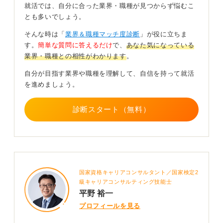
就活では、自分に合った業界・職種が見つからず悩むこ
とも多いでしょう。
特にコンサルティング会社では、クライアントへの提案
力が評価に直結するため、営業的なスキルが強く求めら
そんな時は「
業界＆職種マッチ度診断
」が役に立ちま
れる傾向にあります。
す。
簡単な質問に答えるだけ
で、
あなた気になっている
業界・職種との相性がわかります
。
一方で事業会社で働くインハウス会計士などの道を選べ
ば、ノルマに追われることなく専門業務に特化して働く
自分が目指す業界や職種を理解して、自信を持って就活
ことも可能です。
を進めましょう。
自分がどのようなスタイルで専門性を発揮したいのかを
事前によく考え、後悔のないキャリア選択を進めていき
診断スタート（無料）
ましょう。
0
国家資格キャリアコンサルタント／国家検定2
級キャリアコンサルティング技能士
平野 裕一
プロフィールを見る