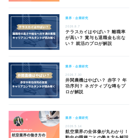
業界・企業研究
2026.8.7
テラスカイはやばい？ 離職率
が高い？ 賞与も退職金も出な
い？ 就活のプロが解説
業界・企業研究
2026.7.30
井関農機はやばい？ 赤字？ 年
功序列？ ネガティブな噂をプ
ロが解説
業界・企業研究
2026.5.14
航空業界の全体像が丸わかり！
動向や職種ごとの働き方を解説