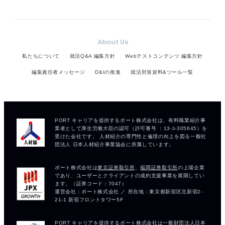
About Us
私たちについて
就活Q&A 編集方針
Webテストコンテンツ 編集方針
編集責任者メッセージ
D&Iの推進
就活対策資料&ツール一覧