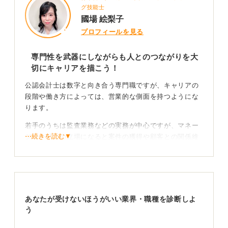
グ技能士
國場 絵梨子
プロフィールを見る
専門性を武器にしながらも人とのつながりを大
切にキャリアを描こう！
公認会計士は数字と向き合う専門職ですが、キャリアの
段階や働き方によっては、営業的な側面を持つようにな
ります。
若手のうちは監査業務などの実務が中心ですが、マネー
⋯続きを読む▼
ジャー以上の立場になると案件の獲得や顧客との関係維
持が重要な役割となります。
パートナーを目指すようなケースでは、新しい仕事を取
ってくるという営業職に近い動きが、業務の大きな割合
を占めるようになるのです。
あなたが受けないほうがいい業界・職種を診断しよ
う
理想の働き方を見つめ直して自分に最適な環境を選
択していこう