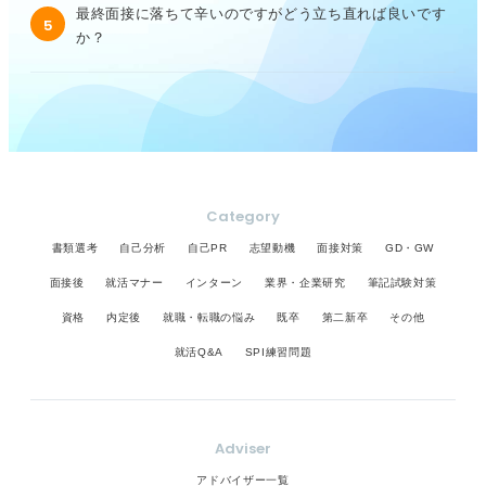
最終面接に落ちて辛いのですがどう立ち直れば良いです
5
か？
Category
書類選考
自己分析
自己PR
志望動機
面接対策
GD・GW
面接後
就活マナー
インターン
業界・企業研究
筆記試験対策
資格
内定後
就職・転職の悩み
既卒
第二新卒
その他
就活Q&A
SPI練習問題
Adviser
アドバイザー一覧