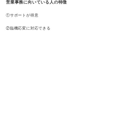
営業事務に向いている人の特徴
①サポートが得意
②臨機応変に対応できる
③チームで働くのが好き
④誰とでもコミュニケーションが取れる
⑤スケジュール管理能力が高い
営業事務に向かない可能性のある人
裏方仕事にやりがいを感じない人
決まった仕事がしたい人
コツコツと作業したい人