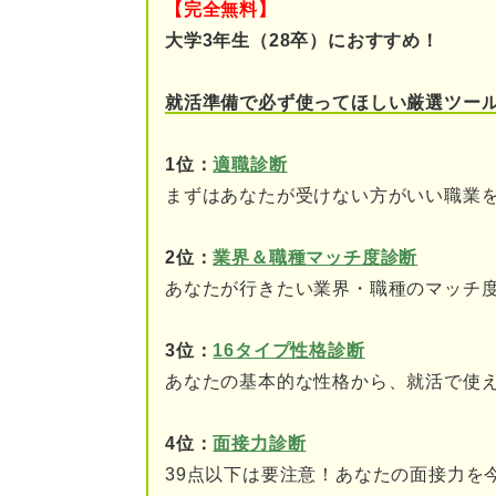
【完全無料】
営業事務が多い業界とそ
大学3年生（28卒）におすすめ！
営業事務の一般的なキャ
就活準備で必ず使ってほしい厳選ツー
営業事務の平均年収
1位：
適職診断
まずはあなたが受けない方がいい職業
営業事務に向いている人の特徴
①サポートが得意
2位：
業界＆職種マッチ度診断
あなたが行きたい業界・職種のマッチ
②臨機応変に対応できる
③チームで働くのが好き
3位：
16タイプ性格診断
あなたの基本的な性格から、就活で使
④誰とでもコミュニケー
4位：
面接力診断
⑤スケジュール管理能力
39点以下は要注意！あなたの面接力を