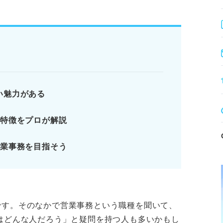
付き、キャリアアップや転職に有利。
働き、チームでの達成感が得られる。
担当する営業職との相性による苦労がある。
ても、顧客の感情を読み取る力は重宝される。
い魅力がある
の特徴をプロが解説
営業事務を目指そう
ります。記事本文と併せてご確認ください。
です。そのなかで営業事務という職種を聞いて、
はどんな人だろう」と疑問を持つ人も多いかもし