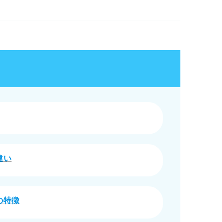
しやすい
れる
ばならない
やすさが変わる
針
違い
ルを磨く
の特徴
戦する