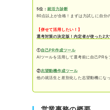
営業事務に向かない可能性のあ
5位：
就活力診断
裏方仕事にやりがいを感
80点以上が合格！まずは力試しに自分
決まった仕事がしたい人
【併せて活用したい！】
コツコツと作業したい人
選考対策の決定版！内定者が使った2大
営業事務の仕事内容
①
自己PR作成ツール
AIツールを活用して選考前に自己PR
書類の作成・管理
受発注・在庫管理
②
志望動機作成ツール
他の就活生と差別化した志望動機になっ
顧客の電話対応
営業事務のメリット
幅広いスキルが身に付く
営業事務の概要