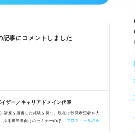
のサポートに特化した事務職。
電話対応などを担当する。
軟性、対応力が求められる。
も多く、コミュニケーション能力が必須。
の記事にコメントしました
る人の特徴
働くことに喜びを感じる人。
優先順位をつけて対応できる人。
とでも円滑に意思疎通が図れる人。
ジャー経験などは強みとしてアピール可能。
バイザー／キャリアドメイン代表
リアデザイン講座を担当した経験を持つ。現在は転職希望者や大
プロフィール詳細
、採用担当者向けのセミナーのほか、書籍の執筆をお
ット