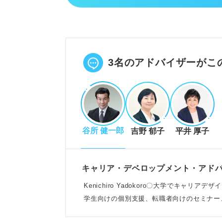
営業部を円滑に回すため、営業職
書類の作成、受発注管理、顧客の
一般事務に比べ、幅広い知見や柔
POINT：他部署や顧客との連携
3名のアドバイザーがこ
プロが解説！営業事務に向いてい
人のサポートが得意で、チームで
谷所 健一郎
吉野 郁子
平井 厚子
急な依頼にも慌てず、臨機応変に
スケジュール管理能力が高く、誰
例：接客や販売、サークルのマネ
キャリア・デベロップメント・アド
Kenichiro Yadokoro〇大学でキャ
学生向けの個別支援、転職者向けのセミナー
営業事務で働くメリット・デメリ
こなう