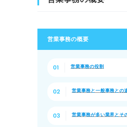
キャリアアップや転職が
チームでの達成感が得ら
営業事務のデメリット
営業事務の概要
クレーム対応をしなけれ
成果がわかりにくい
営業事務の役割
営業との相性次第で働き
営業事務を目指すための行動指
営業事務と一般事務との
①自分に合う業界を選ぶ
②営業事務に必要なスキ
営業事務が多い業界とそ
③実務で役立つ資格に挑