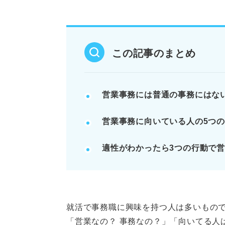
【メリット】幅広いスキルが身に
【メリット】営業職と二人三脚で
【デメリット】クレーム対応や、
この記事のまとめ
POINT：将来的にAIが普及し
記事の該当箇所を見る
営業事務には普通の事務にはな
営業事務の概要
営業事務に向いている人の5つ
営業事務に向いている人の特徴
営業事務の仕事内容
適性がわかったら3つの行動で
営業事務のメリット
※AIの特性上、間違いが含まれている場合があ
就活で事務職に興味を持つ人は多いもの
「営業なの？ 事務なの？」「向いてる人