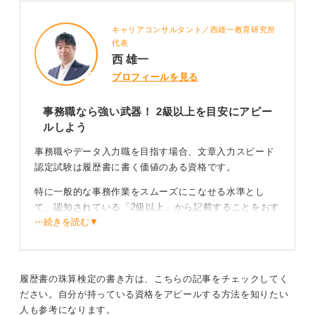
キャリアコンサルタント／西雄一教育研究所
代表
西 雄一
プロフィールを見る
事務職なら強い武器！ 2級以上を目安にアピー
ルしよう
事務職やデータ入力職を目指す場合、文章入力スピード
認定試験は履歴書に書く価値のある資格です。
特に一般的な事務作業をスムーズにこなせる水準とし
て、認知されている「2級以上」から記載することをおす
⋯続きを読む▼
すめします。
準1級以上であれば、即戦力としてのタイピング能力を示
す強いアピールになるでしょう。
履歴書の珠算検定の書き方は、こちらの記事をチェックしてく
正式名称で「日本情報処理検定協会主催 文章入力スピー
ださい。自分が持っている資格をアピールする方法を知りたい
ド認定試験（日本語）準1級 合格」のように記載し、自
人も参考になります。