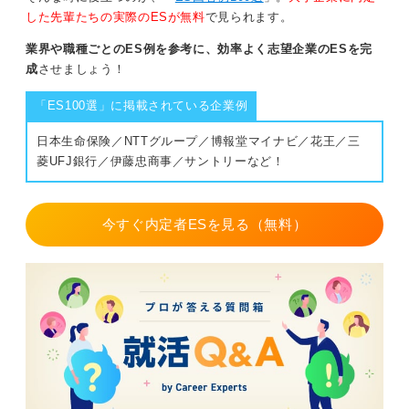
した先輩たちの実際のESが無料
で見られます。
業界や職種ごとのES例を参考に、効率よく志望企業のESを完
成
させましょう！
「ES100選」に掲載されている企業例
日本生命保険／NTTグループ／博報堂マイナビ／花王／三
菱UFJ銀行／伊藤忠商事／サントリーなど！
今すぐ内定者ESを見る（無料）