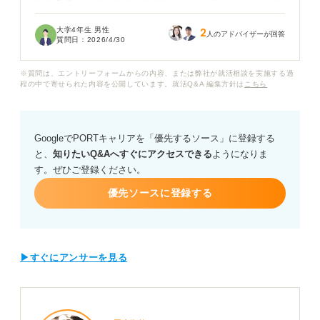
験の結果はどの程度の評価対象になるのでしょうか？ ま
た準1級や2級など、具体的に何級以上であれば「PCスキ
大学4年生 男性
2
ルがある」として自信を持って履歴書に記載しても良い
人のアドバイザーが回答
質問日：
2026/4/30
のか、基準がわからず困っています。
※質問は、エントリーフォームからの内容、または弊社が就活相談を実施する過
もし記載する場合資格欄には正式名称でどのように書け
程の中で寄せられた内容を公開しています。就活Q&A 編集方針は
こちら
ば良いのか、また自己PRや面接で「単にタイピングが速
い」という事実をどのように実務への貢献に結びつけて
伝えれば良いのか、具体的なコツを知りたいです。
GoogleでPORTキャリアを「優先するソース」に登録する
と、
知りたいQ&Aへすぐにアクセスできる
ようになりま
この試験の企業側からの認知度や、タイピングスキルを
す。ぜひご登録ください。
客観的な武器として最大限に活用するためのアピール方
法についてアドバイスをお願いします。
優先ソースに登録する
▶すぐにアンサーを見る