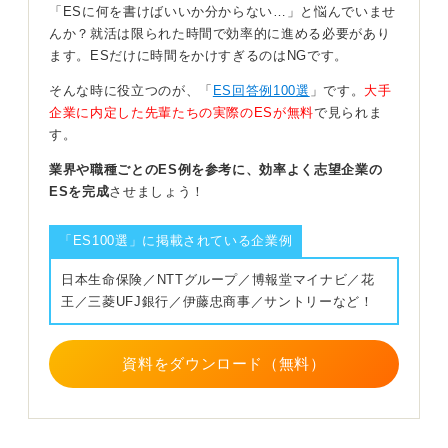
「ESに何を書けばいいか分からない…」と悩んでいませ
「タイピングが速い」という主観的な表現よりも、試験
んか？就活は限られた時間で効率的に進める必要があり
の結果という客観的なデータを示すことで採用担当者の
ます。ESだけに時間をかけすぎるのはNGです。
判断を助けることができます。
そんな時に役立つのが、「
ES回答例100選
」です。
大手
IT化が進む現代のビジネスシーンにおいて、入力速度は
企業に内定した先輩たちの実際のESが無料
で見られま
事務処理能力を証明する有効な武器になります。
す。
自信を持ってアピール材料の一つとして活用し、実務に
業界や職種ごとのES例を参考に、効率よく志望企業の
おける即戦力性を印象付けていきましょう。
ESを完成
させましょう！
0
「ES100選」に掲載されている企業例
日本生命保険／NTTグループ／博報堂マイナビ／花
王／三菱UFJ銀行／伊藤忠商事／サントリーなど！
資料をダウンロード（無料）