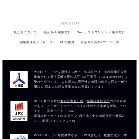
About Us
私たちについて
就活Q&A 編集方針
Webテストコンテンツ 編集方針
編集責任者メッセージ
D&Iの推進
就活対策資料&ツール一覧