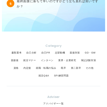
最終面接に落ちて辛いのですがどう立ち直れば良いです
5
か？
Category
書類選考
自己分析
自己PR
志望動機
面接対策
GD・GW
面接後
就活マナー
インターン
業界・企業研究
筆記試験対策
資格
内定後
就職・転職の悩み
既卒
第二新卒
その他
就活Q&A
SPI練習問題
Adviser
アドバイザー一覧