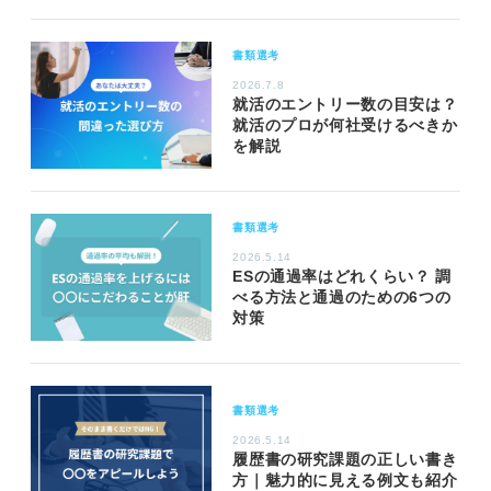
書類選考
2026.7.8
就活のエントリー数の目安は？
就活のプロが何社受けるべきか
を解説
書類選考
2026.5.14
ESの通過率はどれくらい？ 調
べる方法と通過のための6つの
対策
書類選考
2026.5.14
履歴書の研究課題の正しい書き
方｜魅力的に見える例文も紹介