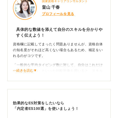
国家資格キャリアコンサルタント
畠山 千春
プロフィールを見る
具体的な数値を添えて自分のスキルを分かりや
すく伝えよう！
資格欄に記載してまったく問題ありませんが、資格自体
の知名度がそれほど高くない場合もあるため、補足をい
れるのがコツです。
「一般的な平均タイピング数に対して、自分はこれだけ
⋯続きを読む▼
の速度が出せる」といった比較対象を用いると、スキル
の高さが明確に伝わります。
具体的な実績を示すことで、入社後にどのような事務処
理ができるのかをイメージさせやすくなります。
効果的なES対策をしたいなら
客観的な指標を活用して実務での活躍をイメージさ
「内定者ES100選」を使いましょう！
せよう