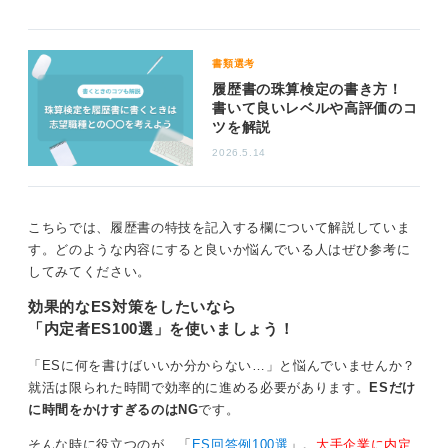
身のスキルを客観的に証明してください。
スピードを「価値」に変換し実務への貢献を語ろう
書類選考
履歴書の珠算検定の書き方！
面接の自己PRでは、タイピングの速さを伝えるだけでな
書いて良いレベルや高評価のコ
く、「実務でどう貢献できるか」に変換して伝えること
ツを解説
が大切です。
2026.5.14
入力時間の短縮がチーム全体の生産性向上につながるこ
とや、正確なスキルがミスによる手戻りを減らすリスク
回避に貢献することを説明しましょう。
こちらでは、履歴書の特技を記入する欄について解説していま
す。どのような内容にすると良いか悩んでいる人はぜひ参考に
MOSなどの資格と組み合わせれば、資料を形にする力も
してみてください。
証明でき、事務職として非常に強いポートフォリオにな
ります。
効果的なES対策をしたいなら
「内定者ES100選」を使いましょう！
あなたのスキルがどう役に立つのか、具体的なイメージ
を面接官に届けてみてください。
「ESに何を書けばいいか分からない…」と悩んでいませんか？
就活は限られた時間で効率的に進める必要があります。
ESだけ
0
に時間をかけすぎるのはNG
です。
そんな時に役立つのが、「
ES回答例100選
」。
大手企業に内定