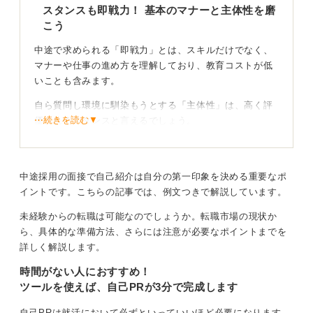
スタンスも即戦力！ 基本のマナーと主体性を磨
こう
中途で求められる「即戦力」とは、スキルだけでなく、
マナーや仕事の進め方を理解しており、教育コストが低
いことも含みます。
自ら質問し環境に馴染もうとする「主体性」は、高く評
⋯続きを読む▼
価されるスタンスと言えるでしょう。
企業側も最初の数カ月は適応期間と見ていますので、完
璧を求めすぎず、まずは信頼を勝ち取ることが大切で
す。あなたの前向きな姿勢こそが、企業が求めている最
中途採用の面接で自己紹介は自分の第一印象を決める重要なポ
大の即戦力かもしれません。
イントです。こちらの記事では、例文つきで解説しています。
未経験からの転職は可能なのでしょうか。転職市場の現状か
サポート体制を貢献意欲を添えて賢く確認しよう
ら、具体的な準備方法、さらには注意が必要なポイントまでを
詳しく解説します。
サポート体制が気になる場合は、「教育体制はあります
時間がない人におすすめ！
か」と聞くよりも、「1日も早く貢献したい」という意欲
ツールを使えば、自己PRが3分で完成します
を添えて「入社直後のステップ」を質問しましょう。
これにより、主体性を示しながら現実的なサポート状況
自己PRは就活において必ずといっていいほど必要になります。