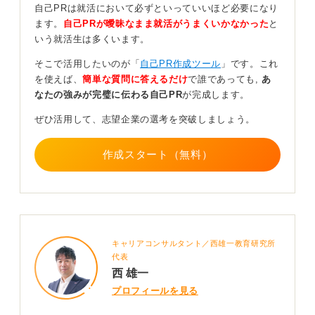
自己PRは就活において必ずといっていいほど必要になり
入社後のサポート体制が気になるなら、中途入社の人が
ます。
自己PRが曖昧なまま就活がうまくいかなかった
と
どのように業務を習得しているのかを面接で確認してみ
いう就活生は多くいます。
てください。
そこで活用したいのが「
自己PR作成ツール
」です。これ
前向きに自ら学ぼうとする姿勢を見せたうえでの質問で
を使えば、
簡単な質問に答えるだけ
で誰であっても,
あ
あれば、決して受け身な印象を持たれることはありませ
なたの強みが完璧に伝わる自己PR
が完成します。
ん。
ぜひ活用して、志望企業の選考を突破しましょう。
独り立ちまでのイメージを共有し、納得したうえでスタ
ートを切ることが、入社後のスムーズな活躍につながり
ます。
作成スタート（無料）
0
キャリアコンサルタント／西雄一教育研究所
代表
西 雄一
プロフィールを見る