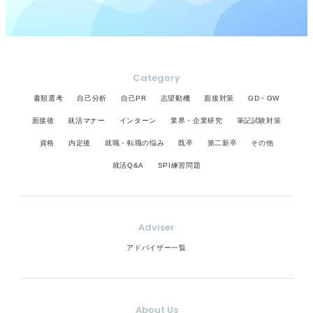
Category
書類選考
自己分析
自己PR
志望動機
面接対策
GD・GW
面接後
就活マナー
インターン
業界・企業研究
筆記試験対策
資格
内定後
就職・転職の悩み
既卒
第二新卒
その他
就活Q&A
SPI練習問題
Adviser
アドバイザー一覧
About Us