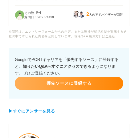
今の自分のスキルでは、新しい環境でいきなりバリバリ
活躍できる自信がありません。
その他 男性
2
人のアドバイザーが回答
質問日：
2026/4/30
「入社後の教育体制は整っているのか」「未経験に近い
状態からでもキャッチアップを待ってもらえるのか」と
※質問は、エントリーフォームからの内容、または弊社が就活相談を実施する過
いう点が気になります。無理をして背伸びをして入社
程の中で寄せられた内容を公開しています。就活Q&A 編集方針は
こちら
し、現場の期待値とのギャップで苦しむ事態は避けたい
です。
GoogleでPORTキャリアを「優先するソース」に登録する
企業が中途採用に求める「即戦力」の具体的な意味や、
と、
知りたいQ&Aへすぐにアクセスできる
ようになりま
入社後のサポート体制を面接でスマートに確認する方法
す。ぜひご登録ください。
についてアドバイスをお願いします。
優先ソースに登録する
▶すぐにアンサーを見る