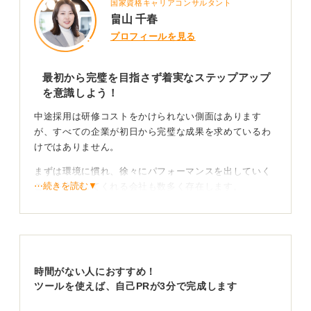
国家資格キャリアコンサルタント
畠山 千春
プロフィールを見る
最初から完璧を目指さず着実なステップアップ
を意識しよう！
中途採用は研修コストをかけられない側面はあります
が、すべての企業が初日から完璧な成果を求めているわ
けではありません。
まずは環境に慣れ、徐々にパフォーマンスを出していく
⋯続きを読む▼
ことを許容してくれる会社も数多く存在します。
即戦力という言葉に過度に怯える必要はありませんの
で、今の自分にできることから着実に始めていきましょ
う。
時間がない人におすすめ！
主体的な姿勢を見せてサポートを最大限に引き出そ
ツールを使えば、自己PRが3分で完成します
う