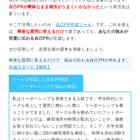
を把握できます。
自己PRが曖昧なまま就活がうまくいかなかった
という就活生は
多くいます。
「できないこと」を隠さず、これまでの経験を活かして
最短で習得する覚悟を伝えることで、誠実さと成長意欲
そこで活用したいのが「
自己PR作成ツール
」です。これを使え
が評価されるはずです。
ば、
簡単な質問に答えるだけ
で誰であっても、
あなたの強みが
完璧に伝わる自己PR
が完成します。
企業は完璧な人ではなく、努力で差を埋めようとする人
を求めています。
ぜひ活用して、志望企業の選考を突破しましょう。
簡単な質問に答えるだけで、強みが伝わる自己PRが作れます。
0
作成スタート【無料】
ツールで作成した自己PR例文
（リーダーシップが強みの場合）
私はリーダーシップを発揮できる人材です。学生時代にサ
ークル長として運営に携わった際に、リーダーシップを養
うことができました。サークル長を務めていたフットボー
ルサークルでは、練習場所や時間が取れないことや、連携
を取り切れていないことが問題でした。そこで、大学生側
に掛け合い週に2回の練習場所を確保し、時間を決め活動す
るようにメンバーに声掛けを行いました。さらに週末明け