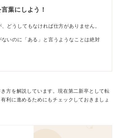
を言葉にしよう！
が、どうしてもなければ仕方がありません。
がないのに「ある」と言うようなことは絶対
良いとは思いますが、正確性にこだわりすぎ
的に伝えよう
書き方を解説しています。現在第二新卒として転
を有利に進めるためにもチェックしておきましょ
、％や件数、時間で何か評価されるものはな
化できる要素があれば積極的に盛り込んでみ