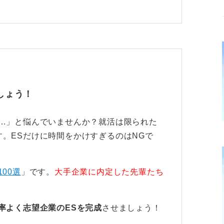
を持たれては逆効果ですので、たとえ離れる
は慎重におこないましょう。
強みを言語化していこう
ものよりも目標達成に向けた「過程」に焦点
しょう！
して動いたのかという強みを、根拠を持って
い…」と悩んでいませんか？就活は限られた
う。
。ESだけに時間をかけすぎるのはNGで
にしてきた工夫や得意なことを言語化して伝
につながります。
100選
」です。
大手企業に内定した先輩たち
率よく志望企業のESを完成
させましょう！