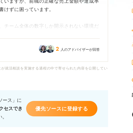
ていますが、前職の正確な売上金額や達成率
書けずに困っています。
、チーム全体の数字しか開示されない環境だ
客観的な評価を得られるのでしょうか？
だけでは、採用担当者に能力が伝わらないの
2
人のアドバイザーが回答
の数値をどこまでぼかして書くべきか、その
社が就活相談を実施する過程の中で寄せられた内容を公開してい
なる指標の探し方や、数字に頼らずに仕事の
るソース」に
めの書き方のコツを教えていただきたいで
優先ソースに登録する
クセスでき
い。