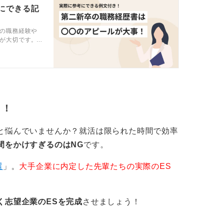
にできる記
た実績や、何かを変えた経験を伝えることも
の職務経験や
が大切です。
担当者に響く
てみてくださ
う！
と悩んでいませんか？就活は限られた時間で効率
間をかけすぎるのはNG
です。
選
」。
大手企業に内定した先輩たちの実際のES
く志望企業のESを完成
させましょう！