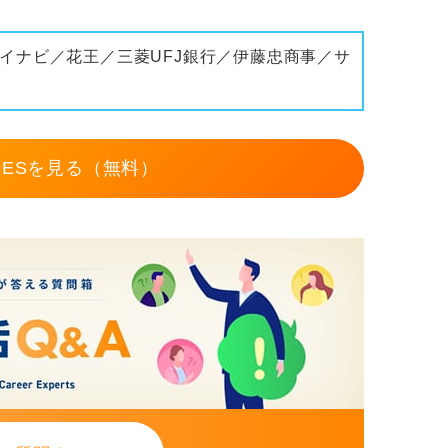
イナビ／花王／三菱UFJ銀行／伊藤忠商事／サ
ESを見る（無料）