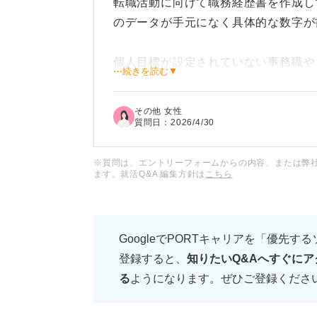
転職活動に向けて職務経歴書を作成し
のデータが手元になく具体的な数字が
個人目標が設定されていない事務職や
⋯続きを読む▼
った場合、数字を使わずにどうやって
「頑張りました」という主観的な表現
その他 女性
ではないかと不安です。
質問日：
2026/4/30
また守秘義務の関係で具体的な社外秘
※質問は、エントリーフォームからの内容、または弊
ます。就活Q&A 編集方針は
こちら
加減もわかりません。
正確な売上がわからないときの代替と
GoogleでPORTキャリアを「優先す
「質」や「効率化」をアピールするた
登録すると、
知りたいQ&Aへすぐにア
す。
る
ようになります。ぜひご登録くださ