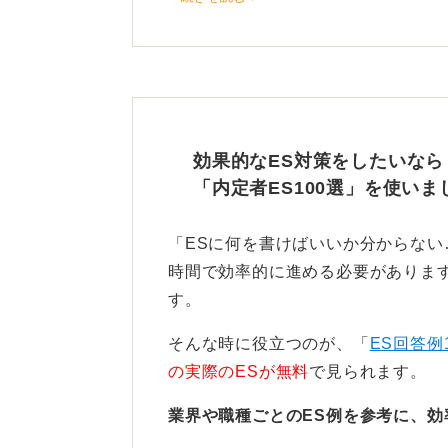
守秘義務を軽視しているという印象
予定の職場であっても、情報の扱い
目標達成の裏側にある自分の
実績をアピールする際は、数字その
効果的なES対策をしたいなら
を当てることが重要です。
「内定者ES100選」を使いま
自分がどういう行動をし、何を意識
「ESに何を書けばいいか分からな
具体的に話せるように準備しましょ
時間で効率的に進める必要があります
事務職などであっても、自分が大切
す。
えることで、説得力のあるアピール
そんな時に役立つのが、「
ES回答例
の実際のESが無料
で見られます。
0
業界や職種ごとのES例を参考に、効