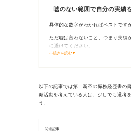
嘘のない範囲で自分の実績
具体的な数字がわかればベストです
ただ嘘は言わないこと、つまり実績
に避けてください。
⋯続きを読む▼
おおむねの数字であれば記載しても
る必要はありません。
数字以外の変化や貢献を具体
以下の記事では第二新卒の職務経歴書の
職活動を考えている人は、少しでも選考
事務職などで数値目標がない場合は
う。
いか探してみてください。
改善率や作業時間の短縮など、数値
ましょう。
関連記事