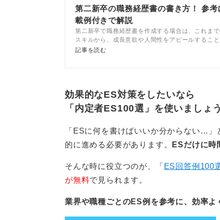
第二新卒の職務経歴書の書き方！ 参考
もしくは自分の入社前と後で変化し
載例付きで解説
有効です。
第二新卒で職務経歴書を作成する場合は、これまで
スキルから、成長意欲や人間性をアピールすること
記事では、キャリアコンサルタントとともに、採用
記事を読む
職務経歴書の書き方を解説しているので、参考にし
0
い。
効果的なES対策をしたいなら
「内定者ES100選」を使いましょ
「ESに何を書けばいいか分からない…」
的に進める必要があります。
ESだけに時
そんな時に役立つのが、「
ES回答例100
が無料
で見られます。
業界や職種ごとのES例を参考に、効率よ