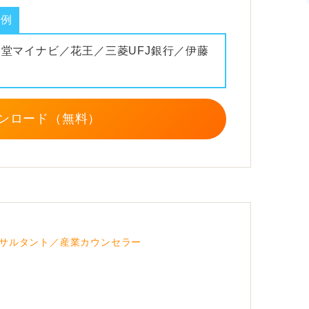
業例
報堂マイナビ／花王／三菱UFJ銀行／伊藤
ンロード（無料）
サルタント／産業カウンセラー