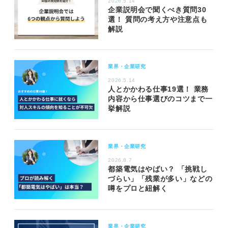
2026.5.14
企業説明会で聞くべき質問30
選！ 質問の考え方や注意点も
解説
業界・企業研究
2026.5.14
人とかかわる仕事19選！ 業務
内容から仕事選びのコツまで一
挙解説
業界・企業研究
2026.8.7
都築電気はやばい？ 「挑戦し
づらい」「残業が多い」などの
噂をプロと紐解く
業界・企業研究