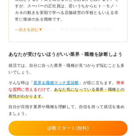
すが、スーパーの正社員は、若いうちからヒト・モノ・
カネの動きを実戦で学べる店舗経営の学校ともいえる非
常に価値のある職種です。
⋯続きを読む▼
単なる労働力ではなく、数億円規模の売上責任を持ち、
多種多様なスタッフを動かすマネジメント経験を早期に
積むことができるからです。
あなたが受けないほうがいい業界・職種を診断しよう
数値管理力を磨き将来の本社部門を目指そう
就活では、自分に合った業界・職種が見つからず悩むことも多
ここで培われる能力は、あらゆる業界から評価される市
いでしょう。
場価値となります。キャリアの道は店長職にとどまりま
そんな時は「
業界＆職種マッチ度診断
」が役に立ちます。
簡単
せん。
な質問に答えるだけ
で、
あなた気になっている業界・職種との
データから売れる仕組みを作るマーケティング、世界中
相性がわかります
。
を舞台にするバイヤー、経営企画など、専門性の高い本
自分が目指す業界や職種を理解して、自信を持って就活を進め
社部門への道も豊富に用意されています。
ましょう。
日常を支える仕事に価値を感じ、地道な努力を積み重ね
られる人にとって、長期的に大きく報われる仕事です。
診断スタート(無料)