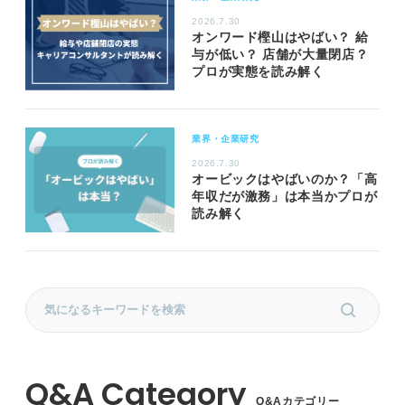
2026.7.30
オンワード樫山はやばい？ 給
与が低い？ 店舗が大量閉店？
プロが実態を読み解く
業界・企業研究
2026.7.30
オービックはやばいのか？「高
年収だが激務」は本当かプロが
読み解く
Q&Aカテゴリー