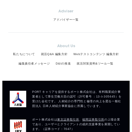
Adviser
アドバイザー一覧
About Us
私たちについて
就活Q&A 編集方針
Webテストコンテンツ 編集方針
編集責任者メッセージ
D&Iの推進
就活対策資料&ツール一覧