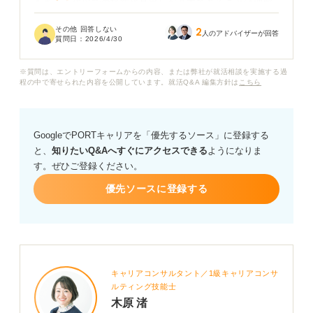
もちろん現場での接客や品出しが基本であることは理解
していますが、その先にどのようなキャリアステップが
その他 回答しない
2
あるのか、業界自体にどのような将来性があるのかが具
人のアドバイザーが回答
質問日：
2026/4/30
体的にイメージできません。
※質問は、エントリーフォームからの内容、または弊社が就活相談を実施する過
単に「食べることが好き」「人と接するのが好き」とい
程の中で寄せられた内容を公開しています。就活Q&A 編集方針は
こちら
う理由だけで入社して、長続きするのかという不安もあ
ります。
GoogleでPORTキャリアを「優先するソース」に登録する
スーパー業界で働くことの実態や、選考で見られている
と、
知りたいQ&Aへすぐにアクセスできる
ようになりま
資質、そして入社後の多様なキャリア形成の可能性につ
す。ぜひご登録ください。
いて詳しく教えていただきたいです。
優先ソースに登録する
キャリアコンサルタント／1級キャリアコンサ
ルティング技能士
木原 渚