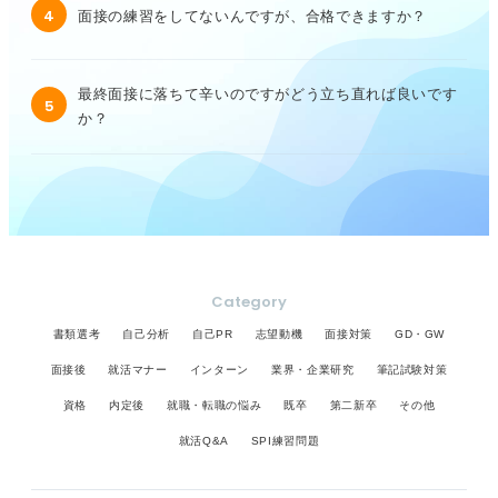
4
面接の練習をしてないんですが、合格できますか？
最終面接に落ちて辛いのですがどう立ち直れば良いです
5
か？
Category
書類選考
自己分析
自己PR
志望動機
面接対策
GD・GW
面接後
就活マナー
インターン
業界・企業研究
筆記試験対策
資格
内定後
就職・転職の悩み
既卒
第二新卒
その他
就活Q&A
SPI練習問題