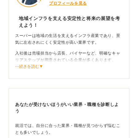
プロフィールを見る
地域インフラを支える安定性と将来の展望を考
えよう！
スーパーは地域の生活を支えるインフラ産業であり、景
気に左右されにくく安定性が高い業界です。
入社後は売場担当から店長、バイヤーなど、明確なキャ
リアステップが用意されている企業が多くあります。
⋯続きを読む▼
選考では、接客の好き嫌い以上に、変化に対応できる力
やチームで働く姿勢が重視されます。
中長期的なキャリアビジョンを持って挑戦しよう！
あなたが受けないほうがいい業界・職種を診断しよ
「なぜスーパーという現場で働き続けたいのか」を整理
う
し、将来のビジョンを持って臨んでください。
地域に必要とされる売場を作りたいといった具体的な目
就活では、自分に合った業界・職種が見つからず悩むこ
標を語ることで、志望動機に深みが生まれます。
とも多いでしょう。