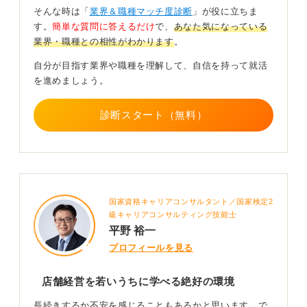
現場での経験を土台に、将来どのようにマネジメントへ
そんな時は「
業界＆職種マッチ度診断
」が役に立ちま
関わりたいかまでをイメージしてみましょう。
す。
簡単な質問に答えるだけ
で、
あなた気になっている
業界・職種との相性がわかります
。
0
自分が目指す業界や職種を理解して、自信を持って就活
を進めましょう。
診断スタート（無料）
国家資格キャリアコンサルタント／国家検定2
級キャリアコンサルティング技能士
平野 裕一
プロフィールを見る
店舗経営を若いうちに学べる絶好の環境
長続きするか不安を感じることもあるかと思います。で