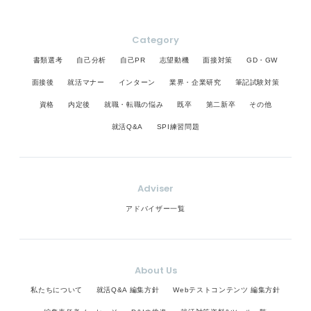
Category
書類選考
自己分析
自己PR
志望動機
面接対策
GD・GW
面接後
就活マナー
インターン
業界・企業研究
筆記試験対策
資格
内定後
就職・転職の悩み
既卒
第二新卒
その他
就活Q&A
SPI練習問題
Adviser
アドバイザー一覧
About Us
私たちについて
就活Q&A 編集方針
Webテストコンテンツ 編集方針