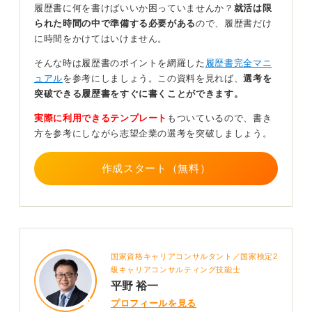
履歴書に何を書けばいいか困っていませんか？
就活は限
ており、企業側も比較しやすいためです。
られた時間の中で準備する必要がある
ので、履歴書だけ
一般用を使う際は、自己PR欄が小さい場合もあるため、
に時間をかけてはいけません。
空欄を作らないよう簡潔にまとめる工夫が必要です。
そんな時は履歴書のポイントを網羅した
履歴書完全マニ
フォーマットの種類よりも、内容の一貫性と読みやすさ
ュアル
を参考にしましょう。この資料を見れば、
選考を
が最も重要な評価対象となります。
突破できる履歴書をすぐに書くことができます。
迷ったときは大学の窓口で確認し、自信を持って提出で
実際に利用できるテンプレート
もついているので、書き
きる書類を仕上げましょう。
方を参考にしながら志望企業の選考を突破しましょう。
0
作成スタート（無料）
国家資格キャリアコンサルタント／国家検定2
級キャリアコンサルティング技能士
平野 裕一
プロフィールを見る