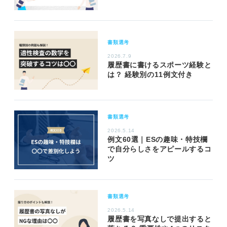
書類選考
2026.7.9
履歴書に書けるスポーツ経験と
は？ 経験別の11例文付き
書類選考
2026.5.14
例文60選｜ESの趣味・特技欄
で自分らしさをアピールするコ
ツ
書類選考
2026.5.14
履歴書を写真なしで提出すると