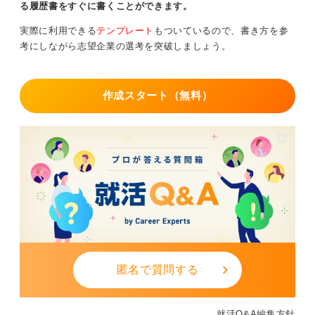
る履歴書をすぐに書くことができます。
履歴書でみられているのは、単なる情報ではなく相手へ
の配慮です。
実際に利用できる
テンプレート
もついているので、書き方を参
考にしながら志望企業の選考を突破しましょう。
結論・行動・成果を簡潔にまとめ、読み手があなたを理
解しやすい形式を選ぶことが、成功への近道になりま
す。
作成スタート（無料）
0
匿名で質問する
就活Q&A編集方針