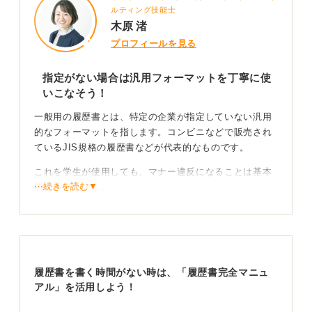
ルティング技能士
木原 渚
プロフィールを見る
指定がない場合は汎用フォーマットを丁寧に使
いこなそう！
一般用の履歴書とは、特定の企業が指定していない汎用
的なフォーマットを指します。コンビニなどで販売され
ているJIS規格の履歴書などが代表的なものです。
これを学生が使用しても、マナー違反になることは基本
⋯続きを読む▼
的にありません。
ただしもし大学指定の履歴書がある場合は、そちらを優
先して使用することをおすすめします。
自己PR欄の大きさに合わせて内容を工夫し読みやす
履歴書を書く時間がない時は、「履歴書完全マニュ
さを追求しよう
アル」を活用しよう！
大学指定のものは学生が情報を伝えやすいよう設計され