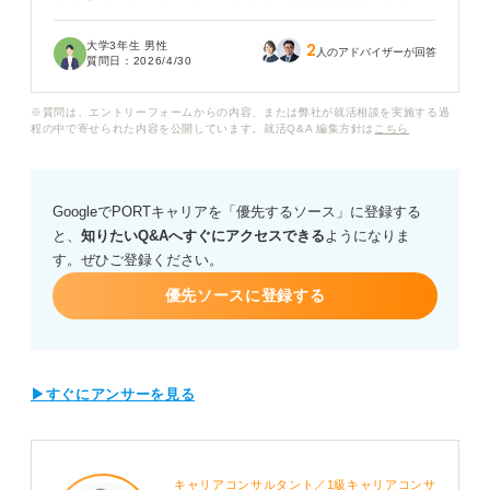
されましたが、手元にない場合に一般用で代用して良い
のか迷っています。
大学3年生 男性
2
人のアドバイザーが回答
質問日：
2026/4/30
一般用の履歴書にはJIS規格や転職者向けなど多くの種類
があり、どのフォーマットが新卒の就活において最も適
※質問は、エントリーフォームからの内容、または弊社が就活相談を実施する過
切なのか判断基準がわかりません。
程の中で寄せられた内容を公開しています。就活Q&A 編集方針は
こちら
また一般用の履歴書は自己PR欄が小さかったり、職歴欄
が広すぎたりするものが多い印象ですが、これを使って
GoogleでPORTキャリアを「優先するソース」に登録する
熱意を伝えるためのコツや、空欄が目立たないようにす
と、
知りたいQ&Aへすぐにアクセスできる
ようになりま
るための工夫はありますか？
す。ぜひご登録ください。
新卒学生が一般用の履歴書を選ぶ際のチェックポイント
優先ソースに登録する
についてアドバイスをお願いします。
▶すぐにアンサーを見る
キャリアコンサルタント／1級キャリアコンサ