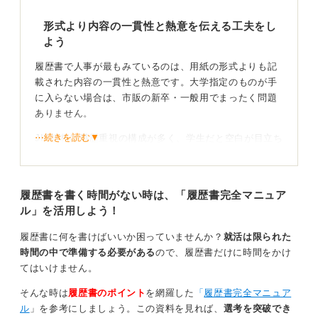
形式より内容の一貫性と熱意を伝える工夫をし
よう
履歴書で人事が最もみているのは、用紙の形式よりも記
載された内容の一貫性と熱意です。大学指定のものが手
に入らない場合は、市販の新卒・一般用でまったく問題
ありません。
⋯続きを読む▼
JIS規格は職歴重視の構成が多く、学生だと空白が目立ち
準備不足という誤解を与えかねません。
そのため、自身の活動を強調できるフォーマット選びが
履歴書を書く時間がない時は、「履歴書完全マニュア
重要になります。
ル」を活用しよう！
自身の活動を最大限に表現できる形式を選び抜こう
履歴書に何を書けばいいか困っていませんか？
就活は限られた
時間の中で準備する必要がある
ので、履歴書だけに時間をかけ
もし職歴欄が余ってしまう場合は、長期インターンや継
てはいけません。
続したアルバイトを職歴に準ずる経験として記載しまし
ょう。自分の役割を明記することで、空白を埋めつつ熱
そんな時は
履歴書のポイント
を網羅した
「
履歴書完全マニュア
意を伝えてください。
ル
」を参考にしましょう。この資料を見れば、
選考を突破でき