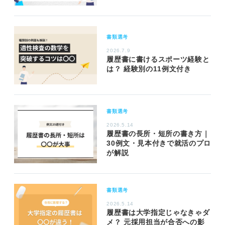
書類選考
2026.7.9
履歴書に書けるスポーツ経験と
は？ 経験別の11例文付き
書類選考
2026.5.14
履歴書の長所・短所の書き方｜
30例文・見本付きで就活のプロ
が解説
書類選考
2026.5.14
履歴書は大学指定じゃなきゃダ
メ？ 元採用担当が合否への影