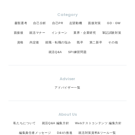
Category
書類選考
自己分析
自己PR
志望動機
面接対策
GD・GW
面接後
就活マナー
インターン
業界・企業研究
筆記試験対策
資格
内定後
就職・転職の悩み
既卒
第二新卒
その他
就活Q&A
SPI練習問題
Adviser
アドバイザー一覧
About Us
私たちについて
就活Q&A 編集方針
Webテストコンテンツ 編集方針
編集責任者メッセージ
D&Iの推進
就活対策資料&ツール一覧