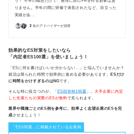
う！ 半年の職歴だけで、無理に自己PRを作る必要はあ
りません。半年の間に研修で表彰されたなど、目立った
実績があ…
2
名のアドバイザーが回答
効果的なES対策をしたいなら
「内定者ES100選」を使いましょう！
「ESに何を書けばいいか分からない…」と悩んでいませんか？
就活は限られた時間で効率的に進める必要があります。
ESだけ
に時間をかけすぎるのはNG
です。
そんな時に役立つのが、「
ES回答例100選
」。
大手企業に内定
した先輩たちの実際のESが無料
で見られます。
業界や職種ごとのES例を参考に、効率よく志望企業のESを完
成
させましょう！
「ES100選」に掲載されている企業例