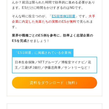
んか？就活は限られた時間で効率的に進める必要があり
何を意識して仕事をしたかを明確に！ 採用担当の期
ます。ESだけに時間をかけすぎるのはNGです。
待感を高めよう
そんな時に役立つのが、「
ES回答例100選
」です。
大手
企業に内定した先輩たちの実際のESが無料
で見られま
電話応対や伝票作成のような些細な業務でも、「先輩に
す。
教わったことをまとめるメモを作った」「ミスを防ぐた
めに過去事例を把握した」「1日〇件対応し、3カ月後に
業界や職種ごとのES例を参考に、効率よく志望企業の
は処理時間を〇%短縮できるようになった」などと書い
ESを完成
させましょう！
てみましょう。
プロセスや創意工夫を具体的に書くことで、あなたの前
「ES100選」に掲載されている企業例
向きな取り組み姿勢が伝わりやすくなります。
日本生命保険／NTTグループ／博報堂マイナビ／花
ただ「頑張りました」という主観的な言葉でも、その過
王／三菱UFJ銀行／伊藤忠商事／サントリーなど！
程を具体的に言語化すると、企業があなたの伸びしろを
読み取ることができるでしょう。
資料をダウンロード（無料）
0