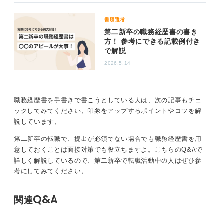
第二新卒の採用では即戦力が求められるとよく言われま
すが、最近では素直さや誠実さを見てくれる企業が増え
書類選考
ている印象があります。
第二新卒の職務経歴書の書き
このことから、大切なことは「この半年で自分は何を学
方！ 参考にできる記載例付き
で解説
び、次にどう活かそうとしているか」をしっかり言葉に
することだと言えるのです。
2026.5.14
「短い期間だからこそ得たもの」を前向きに伝えよ
う！
職務経歴書を手書きで書こうとしている人は、次の記事もチェ
ックしてみてください。印象をアップするポイントやコツを解
実際に職務経歴書を作る際には、まず業務内容を簡潔に
説しています。
書いたうえで、「どんな思いで仕事に取り組んだか」
第二新卒の転職で、提出が必須でない場合でも職務経歴書を用
「何を得たか」を自分の言葉で丁寧に伝えましょう。
意しておくことは面接対策でも役立ちますよ。こちらのQ&Aで
たとえば、「最初は慣れない業務に苦労したけれど、自
詳しく解説しているので、第二新卒で転職活動中の人はぜひ参
ら先輩に質問したり、自主的に勉強したこと」や「仕事
考にしてみてください。
を通して気づいた自分の強みや課題」などを書けると良
いですね。
Q&A
関連
「短いから書かない」ではなく、「短いからこそ得たも
のがある」と前向きにとらえる姿勢が、かえって好印象