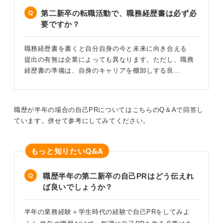
につながります。
第二新卒の転職活動で、職務経歴書は必ず必
要ですか？
事実は変えられなくても、それをどう受け止め、どう次
に活かそうとしているかは、自分自身の力で表現するこ
とができるのです。「頑張った」と言えるその努力に自
職務経歴書を書くと自分自身の今と未来に向き合える
信を持って、自分らしい職務経歴書を作ってみましょ
提出の有無は企業によっても異なります。ただし、職務
う。
経歴書の準備は、自身のキャリアを棚卸しする良…
0
職歴が半年の場合の自己PRについてはこちらのQ＆Aで回答し
ています。併せて参考にしてみてください。
Q&A
もっと知りたい
職歴半年の第二新卒の自己PRはどう伝えれ
ば良いでしょうか？
半年の業務経験＋学生時代の経験で自己PRをしてみよ