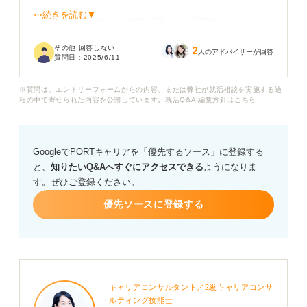
⋯続きを読む▼
半年の在籍期間でも、職務経歴として記載すべきことは
ありますか？ 短い期間で退職したという事実に対しても
その他 回答しない
2
不信感を持たれそうで、正直職務経歴書を書きたくあり
人のアドバイザーが回答
質問日：
2025/6/11
ません。
※質問は、エントリーフォームからの内容、または弊社が就活相談を実施する過
周りの人から見たら短い期間かもしれないですが、個人
程の中で寄せられた内容を公開しています。就活Q&A 編集方針は
こちら
的には頑張って仕事をしていました。でも半年しか働い
ていない時点で書くべきではないですよね......。
GoogleでPORTキャリアを「優先するソース」に登録する
1社目での経験が半年しかない場合、どのように職務経歴
と、
知りたいQ&Aへすぐにアクセスできる
ようになりま
書を書けば良いのか教えてください。歴が短くても、私
す。ぜひご登録ください。
なりに頑張ったということをアピールしたいです。
優先ソースに登録する
キャリアコンサルタント／2級キャリアコンサ
ルティング技能士