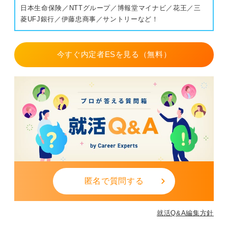
日本生命保険／NTTグループ／博報堂マイナビ／花王／三
菱UFJ銀行／伊藤忠商事／サントリーなど！
今すぐ内定者ESを見る（無料）
匿名で質問する
就活Q&A編集方針