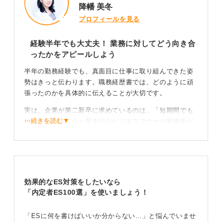
降幡 美冬
プロフィールを見る
経験半年でも大丈夫！ 業務に対してどう向き合
ったかをアピールしよう
半年の勤務経験でも、真面目に仕事に取り組んできた姿
勢はきっと伝わります。職務経歴書では、どのように頑
張ったのかを具体的に伝えることが大切です。
実は、企業が第二新卒に求めているのは、「短期間でも
⋯続きを読む▼
社会人経験がある＝基本的なビジネスマナーや報連相が
身に付いているか」という点です。
そのため、新入社員研修や実際の業務で、どのような姿
勢で何を学び、どのように実践したかを具体的に書くと
効果的だと言えます。
効果的なES対策をしたいなら
「毎日学んだ内容をその日のうちに復習した」、「配属
「内定者ES100選」を使いましょう！
先で積極的に質問して理解を補足した」といった行動
も、十分なアピールになります。
「ESに何を書けばいいか分からない…」と悩んでいませ