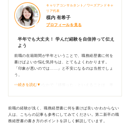
キャリアコンサルタント／ワーズアンドキャ
リア代表
楳内 有希子
プロフィールを見る
半年でも大丈夫！ 学んだ経験を自信持って伝え
よう
前職の在籍期間が半年ということで、職務経歴書に何を
書けばよいか悩む気持ちは、とてもよくわかります。
「印象が悪いのでは……」と不安になるのは当然でしょ
う。
⋯続きを読む▼
ですが、自分のなかで「頑張った」といえることは、半
年という期間にも存在しています。あなたが努力して学
んだこと、感じたこと、行動したことは間違いなくあな
たの実績です。
前職の経験が浅く、職務経歴書に何を書けば良いかわからない
そしてそれは立派な「経験」として伝えることができま
人は、こちらの記事も参考にしてみてください。第二新卒の職
す。
務経歴書の書き方のポイントを詳しく解説しています。