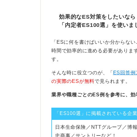
意欲や期待感を具体的にアピールで
効果的なES対策をしたいなら
これまでの経験をどう活かす
「内定者ES100選」を使いま
う！
「ESに何を書けばいいか分からな
一方で、「書くことがない」と悩ん
時間で効率的に進める必要があります
必要以上に考え込む必要はありませ
す。
企業が知りたいのは、「あなたが業
そんな時に役立つのが、「
ES回答例
か」という点だからです。
の実際のESが無料
で見られます。
携わった業務内容、自分が処理して
業界や職種ごとのES例を参考に、効
れを今後どう活かしていきたいのか
あなた自身のポテンシャルを見出し
「ES100選」に掲載されている企
働きながらの準備は大変ですが、一
日本生命保険／NTTグループ／博
活動がスムーズに進みます。ぜひ時
忠商事／サントリーなど！