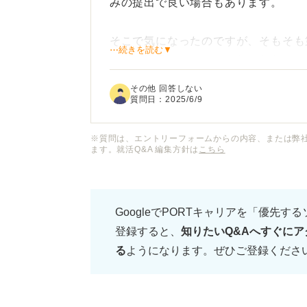
みの提出で良い場合もあります。
そこで気になったのですが、そもそも
⋯続きを読む▼
は必ず用意しておかなければならない
進めていきたいので教えてください。
その他 回答しない
質問日：
2025/6/9
※質問は、エントリーフォームからの内容、または弊
ます。就活Q&A 編集方針は
こちら
GoogleでPORTキャリアを「優先す
登録すると、
知りたいQ&Aへすぐにア
る
ようになります。ぜひご登録くださ