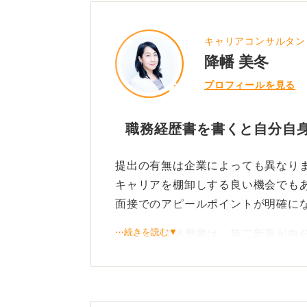
キャリアコンサルタン
降幡 美冬
プロフィールを見る
職務経歴書を書くと自分自
提出の有無は企業によっても異なり
キャリアを棚卸しする良い機会でも
面接でのアピールポイントが明確に
⋯続きを読む▼
また、職務経歴書は、第二新卒が自
だと言えます。
企業はあなたのポテンシャルを見て
の業務への取り組み姿勢や周囲との