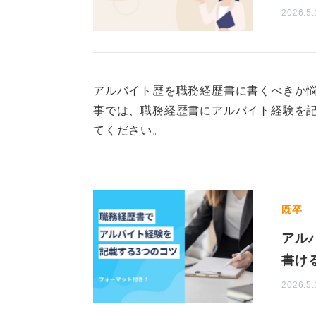
2026.5.
私が相談に乗った人のなかには「職
も良いと気づいた」「もっと充実し
少し頑張ってみたい」など、心情が
在職中は、時間の余裕を持って準備
アルバイト歴を職務経歴書に書くべきか
事では、職務経歴書にアルバイト経験を
職務経歴書を用意していないために
てください。
ぜひ力を入れて取り組んでみてくだ
0
既卒
アル
書け
2026.5.