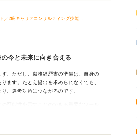
ト／2級キャリアコンサルティング技能士
身の今と未来に向き合える
ます。ただし、職務経歴書の準備は、自身の
あります。たとえ提出を求められなくても、
なり、選考対策につながるのです。
分の可能性を示すことのできる重要なツール
いるため、たとえ経験が浅くても、これまで
かかわり方、ビジネスマナーなどから、成長