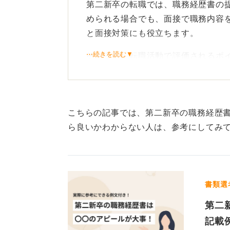
第二新卒の転職では、職務経歴書の
められる場合でも、面接で職務内容
と面接対策にも役立ちます。
⋯続きを読む▼
そもそも、転職活動で評価されるポ
功・失敗体験、社内評価、身に付け
選考では、過去→現在→未来の軸を
には、前職の経験から応募先の企業
こちらの記事では、第二新卒の職務経歴
どうなりたいのかを書けると良いで
ら良いかわからない人は、参考にしてみ
キャリア形成の手助けに！ 
め
書類選
また、すぐに転職を考えていない場
第二
くことがおすすめします。作成を通
き、仕事に求めるものや将来像を考
記載