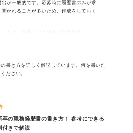
提出が一般的です。応募時に履歴書のみが求
を聞かれることが多いため、作成をしておく
イントは、前職での具体的な業務経験、成
たスキルなどです。
整えて話せると、説得力が増します。具体的
に入りたいと思った理由、そのうえで入社後
書の書き方を詳しく解説しています。何を書いた
す。
てください。
節目ごとに職歴書を作成するのがおすす
考
合でも、節目ごとに職務経歴書を作成してお
新卒の職務経歴書の書き方！ 参考にできる
じて、これまでの経験を振り返ることがで
える機会になるからです。
例付きで解説