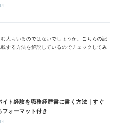
14
務経歴書を作ってみて、慌てて転職しなくて
た職務経歴が書けるように、今の会社でもう
変化したこともありました。
ができるチャンスです。
悩む人もいるのではないでしょうか。こちらの記
記載する方法を解説しているのでチェックしてみ
、応募先が限られてしまうことがないよう、
さいね。
バイト経験を職務経歴書に書く方法｜すぐ
るフォーマット付き
14