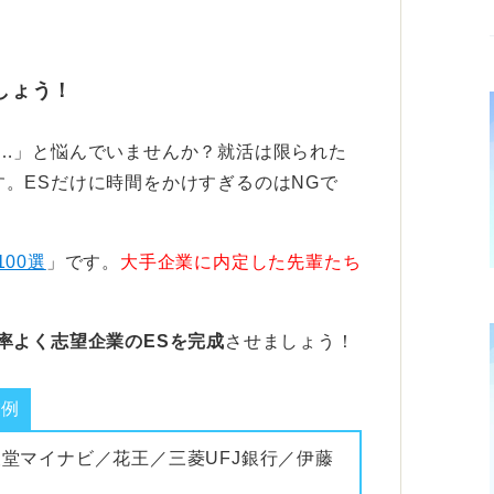
きるチャンスです。
かで企業にポテンシャルをアピールしよ
しょう！
い…」と悩んでいませんか？就活は限られた
でしまう人もいるでしょう。そんなときも、
。ESだけに時間をかけすぎるのはNGで
ん。
務から何を学び、どのように成長してきた
100選
」です。
大手企業に内定した先輩たち
きた業務量、そこから得た気づきや学び、そ
率よく志望企業のESを完成
させましょう！
を具体的に記載しましょう。そこから企業は
ていくのです。
業例
度しっかりと振り返っておけば、今後の転職
報堂マイナビ／花王／三菱UFJ銀行／伊藤
間を有効活用して、あなたの意欲と可能性を