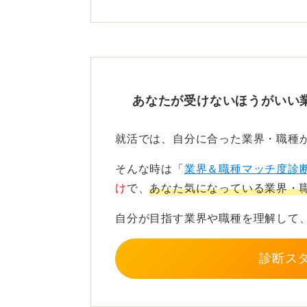
この追い風を活かすには、知識だけ
説明できるかが重要です。
守る志を企業の利益とリスク
あなたが受けないほうがいい
たとえば、LCA（ライフサイクルア
価値向上を提案できる人は、業界を
就活では、自分に合った業界・職種
製造・商社・金融・ITなど、幅広い
そんな時は「
業界＆職種マッチ度診
け
で、
あなた気になっている業界・
「環境を守りたい」という純粋な想
う共通言語に翻訳してアピールする
自分が目指す業界や職種を理解して
診断ス
0