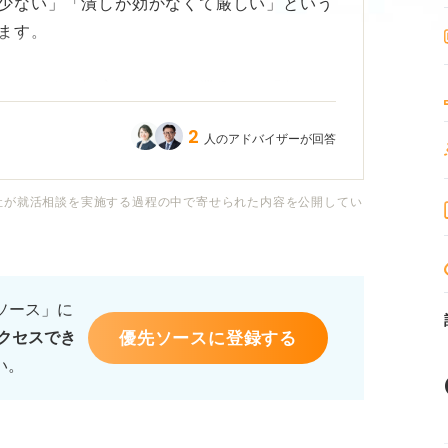
少ない」「潰しが効かなくて厳しい」という
ます。
ローチまで幅広すぎて、企業側から「何がで
いかと感じています。
2
人のアドバイザーが回答
どのような業界であれば環境系の学びを正当
また昨今のESG投資や脱炭素の流れは、学生
社が就活相談を実施する過程の中で寄せられた内容を公開してい
か、それとも高い専門性がなければ無関係な
るソース」に
れる本当の理由と、内定を得るために今のう
優先ソースに登録する
クセスでき
切り口についてアドバイスをお願いします。
い。