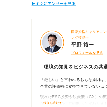
▶すぐにアンサーを見る
国家資格キャリアコン
ング技能士
平野 裕一
プロフィールを見る
環境の知見をビジネスの共
「厳しい」と言われるおもな原因は
企業の評価軸に変換できていない点
現在はESG投資や脱炭素（GX）の
⋯続きを読む▼
なく、企業の生存戦略へと変わりま