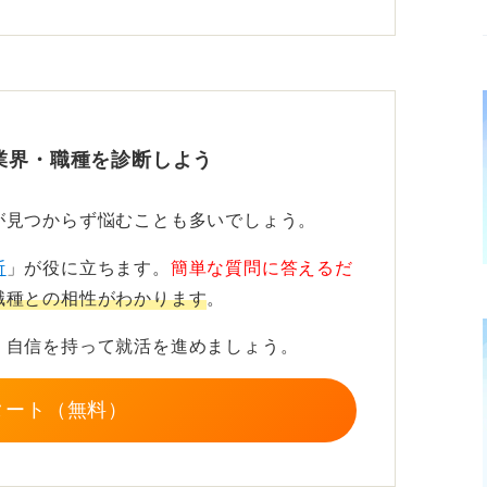
でなく課題整理やデータ活用として専門性を
に変換しよう
業界・職種を診断しよう
セスメント）の視点から、コスト削減や付加
問わず求められています。
が見つからず悩むことも多いでしょう。
業界で環境の知見は必要とされています。
断
」が役に立ちます。
簡単な質問に答えるだ
職種との相性がわかります
。
いを、企業の「利益創出やリスク回避」とい
ことを意識してみてください。
、自信を持って就活を進めましょう。
タート（無料）