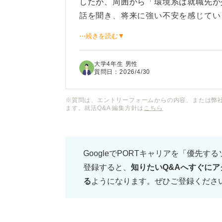
したが、周囲から「環境系は就職先が
話を聞き、将来に強い不安を感じてい
⋯続きを読む▼
実際理系的な研究から社会学的なアプ
きる人なのか」が見えにくいのではな
大学4年生 男性
質問日：
2026/4/30
公務員や環境コンサルタント以外に、
に評価してもらえるのでしょうか？ 
※質問は、エントリーフォームからの内容、または弊
ます。就活Q&A 編集方針は
こちら
の就職において追い風になっているの
話なのか知りたいです。
GoogleでPORTキャリアを「優先す
環境系学部の就活が「厳しい」と言わ
登録すると、
知りたいQ&Aへすぐにア
ちから取り組むべき準備や自己PRの
る
ようになります。ぜひご登録くださ