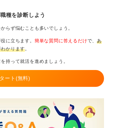
・職種を診断しよう
アピールしてチャンスをつかもう
つからず悩むことも多いでしょう。
インフラ、ESGを重視する金融業界など、
が役に立ちます。
簡単な質問に答えるだけ
で、
あ
がわかります
。
それを活かすには「環境を学んだ」だけでな
信を持って就活を進めましょう。
いった実務視点で語る必要があります。
て言語化し、どの業界でどう役立つかを準備
タート(無料)