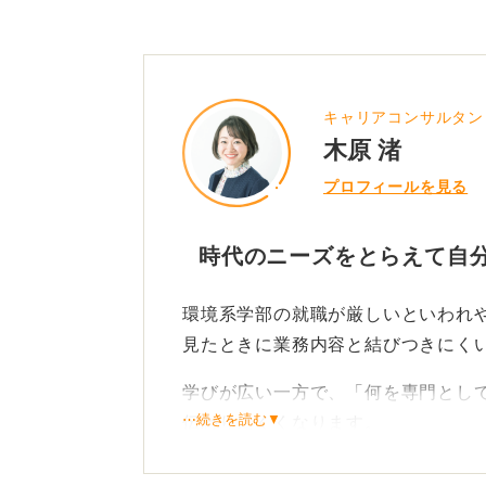
キャリアコンサルタン
木原 渚
プロフィールを見る
時代のニーズをとらえて自
環境系学部の就職が厳しいといわれ
見たときに業務内容と結びつきにく
学びが広い一方で、「何を専門とし
⋯続きを読む▼
伝わりにくくなります。
ただこれは不利というよりは伝え方