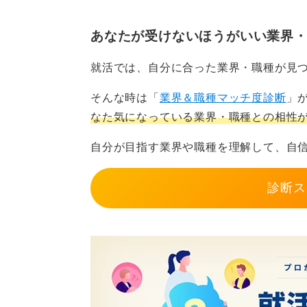
りません。
あなたが受けないほうがいい業界
実務に即した具体的な強みを
就活では、自分に合った業界・職種が見
実際にはメーカーの環境部門、建設、
そんな時は「
業界＆職種マッチ度診断
」
活躍の場は確実に広がっています。
なた気になっている業界・職種との相性
特に脱炭素の流れは追い風ですが、
自分が目指す業界や職種を理解して、自
く、データ分析やコストとの両立と
研究内容を課題解決のプロセスとし
診断ス
することが内定への近道です。
0