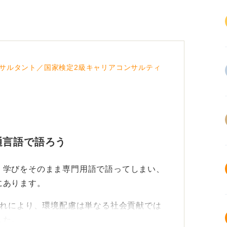
サルタント／国家検定2級キャリアコンサルティ
通言語で語ろう
、学びをそのまま専門用語で語ってしまい、
にあります。
流れにより、環境配慮は単なる社会貢献では
した。