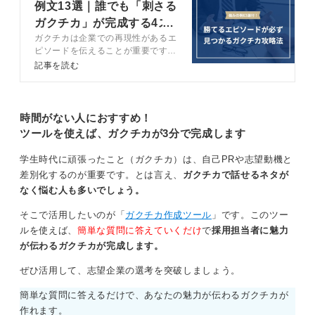
経験は非常に価値があると案内してきました。特別なリ
例文13選｜誰でも「刺さる
ーダー経験は必要ありません。
ガクチカ」が完成する4ス
ガクチカは企業での再現性があるエ
テップを解説
裏方として組織を支えた経験や、既存の課題を周囲と相
ピソードを伝えることが重要です。
談して改善した行動を具体的に語ることで、組織の一員
ガクチカの作成ステップや高評価を
記事を読む
として誠実に行動できる姿勢を伝えていきましょう。
得るポイント、NGパターンをキャ
リアコンサルタントと解説します。
再現性が伝わるガクチカを作成し、
0
内定を掴み取りましょう。
時間がない人におすすめ！
ツールを使えば、ガクチカが3分で完成します
学生時代に頑張ったこと（ガクチカ）は、自己PRや志望動機と
差別化するのが重要です。とは言え、
ガクチカで話せるネタが
なく悩む人も多いでしょう。
そこで活用したいのが「
ガクチカ作成ツール
」です。このツー
ルを使えば、
簡単な質問に答えていくだけ
で
採用担当者に魅力
が伝わるガクチカが完成します。
ぜひ活用して、志望企業の選考を突破しましょう。
簡単な質問に答えるだけで、あなたの魅力が伝わるガクチカが
作れます。