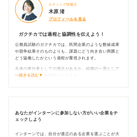
ルティング技能士
木原 渚
プロフィールを見る
ガクチカでは過程と協調性を伝えよう！
公務員試験のガクチカでは、民間企業のような数値成果
や競争結果そのものよりも、課題にどう向き合い周囲と
どう協働したかという過程が重視されます。
全体の奉仕者としての視点があるか、組織の一員として
⋯続きを読む▼
調整できるかが評価軸になります。
そのため売上向上や人数拡大の話であっても、自分1人の
成果として語るのではなく、意見対立をどうまとめたか
という点に焦点を当てることが重要です。
あなたがインターンに参加しない方がいい企業をチ
再現性のあるエピソードを作ろう
ェックしよう
特別なリーダー経験がなくても準備役、調整役、支える
インターンでは、自分が適正のある企業を選ぶことが大
立場で工夫した経験は十分評価対象になります。