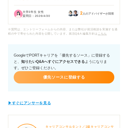
ての適性が求められると聞きました。
大学3年生 女性
2
サークルの勧誘人数を増やした、アルバイトで売上を伸
人のアドバイザーが回答
質問日：
2026/4/30
ばした、といった成果重視のエピソードよりも、周囲と
の合意形成や地道な課題解決の過程を詳しく話すべきで
※質問は、エントリーフォームからの内容、または弊社が就活相談を実施する過
しょうか？
程の中で寄せられた内容を公開しています。就活Q&A 編集方針は
こちら
また市役所や県庁などの自治体によって、好まれるエピ
ソードの傾向に違いがあるのかも気になります。特別な
GoogleでPORTキャリアを「優先するソース」に登録する
リーダー経験がないなかで、どのような切り口で語れば
と、
知りたいQ&Aへすぐにアクセスできる
ようになりま
「公務員としての適性がある」と判断してもらえるの
す。ぜひご登録ください。
か、具体的な判断基準がわかりません。
優先ソースに登録する
公務員試験特有のガクチカ評価ポイントや、組織の一員
として働く姿勢を強調するためのエピソード構成につい
てアドバイスをお願いします。
▶すぐにアンサーを見る
キャリアコンサルタント／1級キャリアコンサ