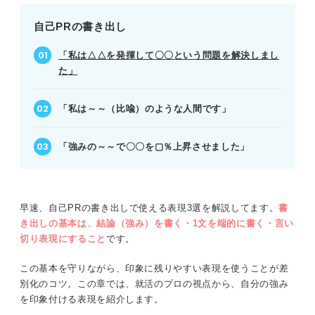
書き出しとアピール内容がズレないように
④協調性
する
自己PRの書き出し
⑤発想力
工夫しすぎて意味が伝わらない内容はNG
「私は△△を発揮して〇〇という問題を解決しまし
⑥思考力
た」
自己PRの書き出しで差別化して書類選考を通過し
よう
⑦ポジティブ
「私は～～（比喩）のような人間です」
⑧目標達成力
「強みの～～で〇〇を▢％上昇させました」
⑨傾聴力
⑩推進力
早速、自己PRの書き出しで使える表現3選を解説してます。
書
⑪柔軟性
き出しの基本は、結論（強み）を書く・1文を端的に書く・言い
切り表現にすること
です。
⑫社交性
この基本を守りながら、印象に残りやすい表現を使うことが差
⑬発信力
別化のコツ。この章では、就活のプロの視点から、自分の強み
を印象付ける表現を紹介します。
⑭課題発見力