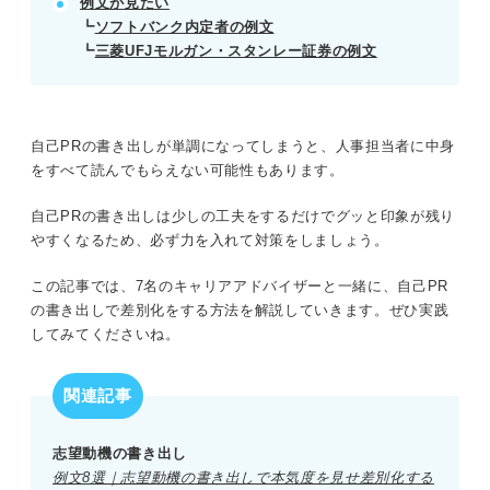
例文が見たい
出す。
┗
ソフトバンク内定者の例文
書き出しの強みと本文のアピール内容にズレがない
┗
三菱UFJモルガン・スタンレー証券の例文
か確認する。
工夫しすぎず、意味が明確に伝わる表現を心がけ
る。
自己PRの書き出しが単調になってしまうと、人事担当者に中身
POINT：第三者に読んでもらい、内容のズレや伝わ
をすべて読んでもらえない可能性もあります。
りにくさがないか確認する。
自己PRの書き出しは少しの工夫をするだけでグッと印象が残り
やすくなるため、必ず力を入れて対策をしましょう。
記事の該当箇所を見る
自己PRの書き出し3選｜プロが教える強みが活
この記事では、7名のキャリアアドバイザーと一緒に、自己PR
きる型とは？
の書き出しで差別化をする方法を解説していきます。ぜひ実践
強み別！ 自己PRの書き出し例文14選
してみてくださいね。
自己PRの書き出しの注意点
自己PRの書き出しで差別化して書類選考を通
過しよう
関連記事
志望動機の書き出し
※AIの特性上、間違いが含まれている場合があります。記事本文
例文8選｜志望動機の書き出しで本気度を見せ差別化する
と併せてご確認ください。