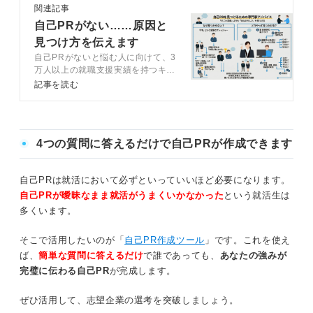
関連記事
自己PRがない……原因と
見つけ方を伝えます
自己PRがないと悩む人に向けて、3
万人以上の就職支援実績を持つキャ
リアコンサルタントが、見つけ方を
記事を読む
解説。企業が自己PRを求める意図
をベースに、エピソードの見つけ方
や、自己PRの品質を上げる添削例
を紹介します。
4つの質問に答えるだけで自己PRが作成できます
自己PRは就活において必ずといっていいほど必要になります。
自己PRが曖昧なまま就活がうまくいかなかった
という就活生は
多くいます。
そこで活用したいのが「
自己PR作成ツール
」です。これを使え
ば、
簡単な質問に答えるだけ
で誰であっても、
あなたの強みが
完璧に伝わる自己PR
が完成します。
ぜひ活用して、志望企業の選考を突破しましょう。