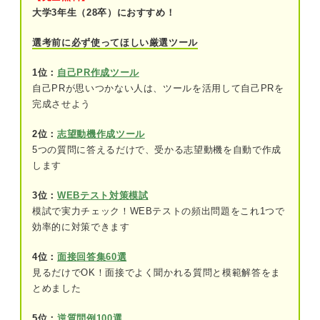
大学3年生（28卒）におすすめ！
②「私は～～（比喩）のような人間です」
選考前に必ず使ってほしい厳選ツール
③「強みの～～で〇〇を▢％上昇させまし
た」
1位：
自己PR作成ツール
自己PRが思いつかない人は、ツールを活用して自己PRを
強み別！ 自己PRの書き出し例文14選
完成させよう
①働きかけ力
2位：
志望動機作成ツール
5つの質問に答えるだけで、受かる志望動機を自動で作成
②主体性
します
③チャレンジ精神
3位：
WEBテスト対策模試
④協調性
模試で実力チェック！WEBテストの頻出問題をこれ1つで
効率的に対策できます
⑤発想力
4位：
面接回答集60選
⑥思考力
見るだけでOK！面接でよく聞かれる質問と模範解答をま
とめました
⑦ポジティブ
5位：
逆質問例100選