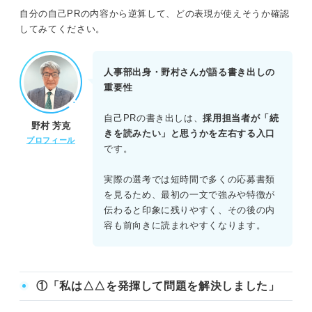
自分の自己PRの内容から逆算して、どの表現が使えそうか確認
⑮ソフトバンク内定者の例文
してみてください。
⑯三菱UFJモルガン・スタンレー証券の例文
人事部出身・野村さんが語る書き出しの
重要性
自己PRの書き出しの注意点
自己PRの書き出しは、
採用担当者が「続
野村 芳克
ネガティブな表現は避ける
きを読みたい」と思うかを左右する入口
プロフィール
です。
書き出しとアピール内容がズレないようにする
実際の選考では短時間で多くの応募書類
工夫しすぎて意味が伝わらない内容はNG
を見るため、最初の一文で強みや特徴が
伝わると印象に残りやすく、その後の内
容も前向きに読まれやすくなります。
自己PRの書き出しで差別化して書類選考を通過しよう
①「私は△△を発揮して問題を解決しました」