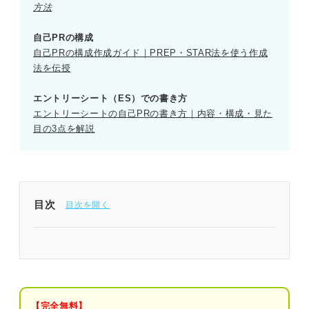
方法
自己PRの構成
自己PRの構成作成ガイド｜PREP・STAR法を使う作成
法を伝授
エントリーシート（ES）での書き方
エントリーシートの自己PRの書き方｜内容・構成・見た
目の3点を解説
目次
自己PRの書き出し3選｜プロが教える強みが活きる
型とは？
①「私は△△を発揮して問題を解決しまし
た」
【完全無料】