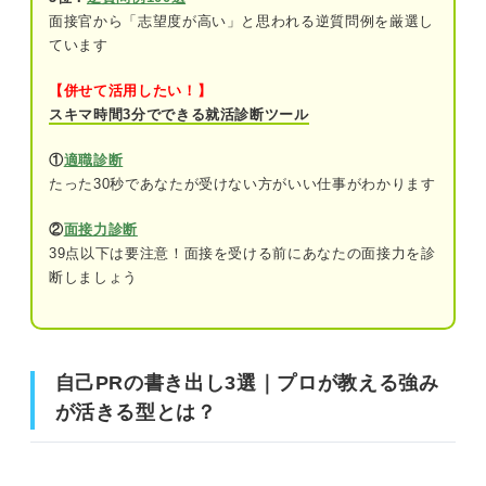
⑧目標達成力
面接官から「志望度が高い」と思われる逆質問例を厳選し
ています
⑨傾聴力
自己PRの書き出し3選｜プロが教える強みが活きる型と
【併せて活用したい！】
⑩推進力
は？
スキマ時間3分でできる就活診断ツール
⑪柔軟性
①「私は△△を発揮して問題を解決しました」
①
適職診断
⑫社交性
たった30秒であなたが受けない方がいい仕事がわかります
②「私は～～（比喩）のような人間です」
⑬発信力
②
面接力診断
③「強みの～～で〇〇を▢％上昇させました」
39点以下は要注意！面接を受ける前にあなたの面接力を診
⑭課題発見力
断しましょう
強み別！ 自己PRの書き出し例文14選
⑮ソフトバンク内定者の例文
①働きかけ力
⑯三菱UFJモルガン・スタンレー証券の例文
自己PRの書き出し3選｜プロが教える強み
②主体性
が活きる型とは？
自己PRの書き出しの注意点
③チャレンジ精神
ネガティブな表現は避ける