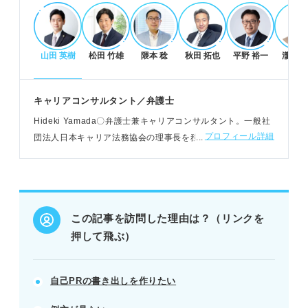
つける。
例：私は△△を発揮して問題を解決しました／私は
～～（比喩）のような人間です／強みの～～で〇〇
山田 英樹
松田 竹雄
隈本 稔
秋田 拓也
平野 裕一
瀧本博
を▢％上昇させました
キャリアコンサルタント／弁護士
強み別！ 自己PRの書き出し例文
Hideki Yamada〇弁護士兼キャリアコンサルタント。一般社
自分の強みに合った例文を選び、具体的なエピソー
プロフィール詳細
団法人日本キャリア法務協会の理事長を務め、日本キャリア
ドで補強する。
教育学会，法と教育学会会員に所属。企業の研修講師を担
比喩表現や具体的な成果で、人事担当者の興味を惹
当。キャリア面談にも携わる
きつける。
強みだけでなく、入社後の貢献イメージも伝えるよ
うに意識する。
この記事を訪問した理由は？（リンクを
POINT：例文を参考に、自分ならではの役割や成果
押して飛ぶ）
を具体的に表現する。
自己PRの書き出しを作りたい
自己PRの書き出しの注意点
ネガティブな表現を避け、ポジティブな印象で書き