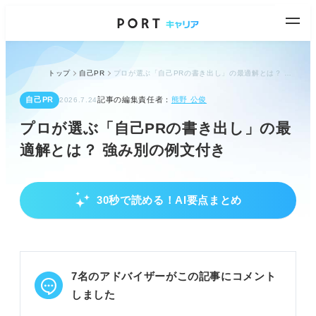
トップ
自己PR
プロが選ぶ「自己PRの書き出し」の最適解とは？ 強み別の例文付き
自己PR
記事の編集責任者：
熊野 公俊
2026.7.24
プロが選ぶ「自己PRの書き出し」の最
適解とは？ 強み別の例文付き
30秒で読める！AI要点まとめ
自己PRの書き出し｜プロが教える強みが活きる
型とは？
結論（強み）を端的に伝え、言い切り表現で印象付
ける。
7名のアドバイザーがこの記事にコメント
成果や解決策を具体的に示し、即戦力としてアピー
ルする。
しました
比喩や数字を活用し、オリジナリティと興味を惹き