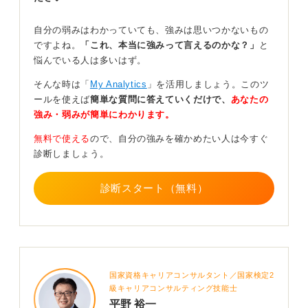
質問はまとめて簡潔におこない、自分なりに調べた前提
自分の弱みはわかっていても、強みは思いつかないもの
を示すことで、忙しい相手にも受け入れられやすくなり
ですよね。
「これ、本当に強みって言えるのかな？」
と
ます。
悩んでいる人は多いはず。
マニュアルがない場合は自分で簡易的な手順書を作成し
そんな時は「
My Analytics
」を活用しましょう。このツ
共有することで、実力と誠実さを示すことができ、信頼
ールを使えば
簡単な質問に答えていくだけで、
あなたの
につながるはずです。
強み・弱みが簡単にわかります。
0
無料で使える
ので、自分の強みを確かめたい人は今すぐ
診断しましょう。
診断スタート（無料）
国家資格キャリアコンサルタント／国家検定2
級キャリアコンサルティング技能士
平野 裕一