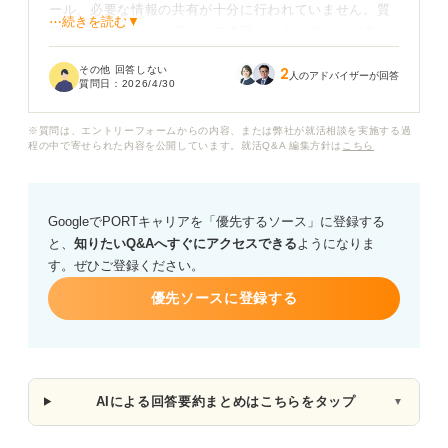
ール、必要な情報の共有が十分に行われていません。質
⋯続きを読む▼
問をしても忙しいと言われて後回しにされることが多
く、参考になるマニュアルも整備されていないため、何
その他 回答しない
2
から手をつけるべきか分からない状態です。
人のアドバイザーが回答
質問日：
2026/4/30
このまま成果を出せなければ、期待外れの中途採用とし
※質問は、エントリーフォームからの内容、または弊社が就活相談を実施する過
て評価を下げられるのではないか、試用期間で判断され
程の中で寄せられた内容を公開しています。就活Q&A 編集方針は
こちら
てしまうのではないかという不安もあります。中途入社
である以上、自立が求められることは理解しています
が、最低限の情報共有がない状況に戸惑っています。
GoogleでPORTキャリアを「優先するソース」に登録する
と、
知りたいQ&Aへすぐにアクセスできる
ようになりま
中途入社者が仕事を教えてもらえない環境で、どのよう
す。ぜひご登録ください。
に立ち回ればよいのかを整理し、人間関係を悪化させず
に状況を改善するための現実的な選択肢を教えていただ
優先ソースに登録する
きたいです。
AIによる回答要約まとめはこちらをタップ
▼