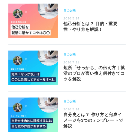
自己分析
2026.5.14
他己分析とは？ 目的・重要
性・やり方を解説！
自己分析
2026.7.31
短所「せっかち」の伝え方｜就
活のプロが言い換え例付きでコ
ツを解説
自己分析
2026.5.14
自分史とは？ 作り方と完成イ
メージを3つのテンプレートで
解説