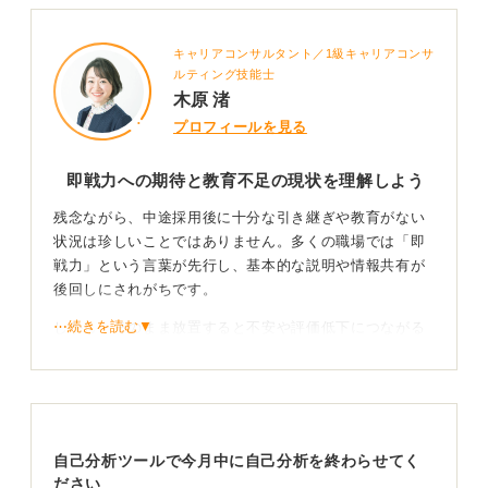
キャリアコンサルタント／1級キャリアコンサ
ルティング技能士
木原 渚
プロフィールを見る
即戦力への期待と教育不足の現状を理解しよう
残念ながら、中途採用後に十分な引き継ぎや教育がない
状況は珍しいことではありません。多くの職場では「即
戦力」という言葉が先行し、基本的な説明や情報共有が
後回しにされがちです。
⋯続きを読む▼
しかし、そのまま放置すると不安や評価低下につながる
ため、あなた自身の主体的な動きが重要になります。
自分から情報を引き出し信頼関係を築いていこう
まずは業務の全体像や役割、優先順位を上司に確認し、
自己分析ツールで今月中に自己分析を終わらせてく
短時間でも定期的なすり合わせの場を持ちましょう。
ださい