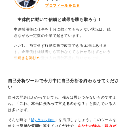
プロフィールを見る
主体的に動いて信頼と成果を勝ち取ろう！
中途採用後に仕事を十分に教えてもらえない状況は、残
念ながら一定数の企業で起きています。
ただし、放置せず行動次第で改善できる余地はありま
す。企業側は経験者なら言わなくてもわかるはずという
⋯続きを読む▼
過信や、単純な受け入れ態勢不足に陥りがちです。
ここで教えてくれないと停滞すれば、本来のパフォーマ
ンスを発揮できず、期待外れと誤解されるリスクがあり
自己分析ツールで今月中に自己分析を終わらせてくださ
ます。この局面での動く力こそが実力として評価されま
い
す。
自分の弱みはわかっていても、強みは思いつかないものですよ
遠慮せずに情報を自ら取りに行こう！
ね。
「これ、本当に強みって言えるのかな？」
と悩んでいる人
は多いはず。
人間関係を壊さず、状況を改善するための具体的な手法
を行うように案内してきました。
そんな時は「
My Analytics
」を活用しましょう。このツールを
使えば
簡単な質問に答えていくだけで、
あなたの強み・弱みが