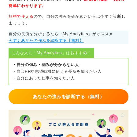
不明点の可視化は、何がわからず、何が必要かをリスト
簡単にわかります。
化して提示します。仮説による確認は、教えてではなく
「こう理解しましたが、合っていますか？」と聞く。時
無料で使える
ので、自分の強みを確かめたい人は今すぐ診断し
間の確保は、1日15分だけ確認の時間をくださいと、相
ましょう。
手の予定を予約する。
自分の長所を分析するなら「My Analytics」がオススメ
試用期間は、不透明な環境でいかに自律的に動けるかを
今すぐあなたの強みを診断する【無料】
証明するチャンスです。環境のせいにせず、自ら情報を
こんな人に「My Analytics」はおすすめ！
取りに行くことで、信頼と成果を勝ち取りましょう。
・自分の強み・弱みが分からない人
0
・自己PRや志望動機に使える長所を知りたい人
・自分にあった仕事を知りたい人
あなたの強みを診断する（無料）