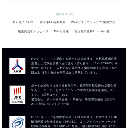
About Us
私たちについて
就活Q&A 編集方針
Webテストコンテンツ 編集方針
編集責任者メッセージ
D&Iの推進
就活対策資料&ツール一覧