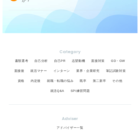
か？
Category
書類選考
自己分析
自己PR
志望動機
面接対策
GD・GW
面接後
就活マナー
インターン
業界・企業研究
筆記試験対策
資格
内定後
就職・転職の悩み
既卒
第二新卒
その他
就活Q&A
SPI練習問題
Adviser
アドバイザー一覧