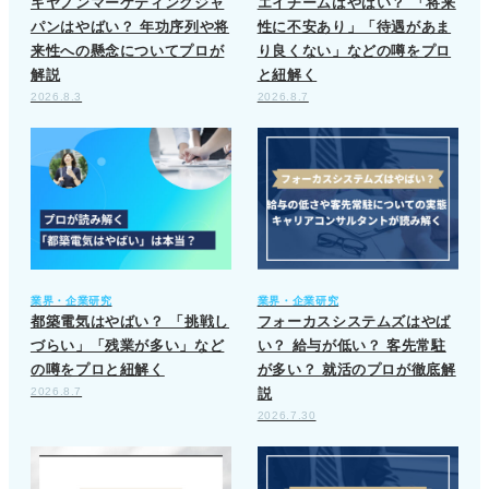
キヤノンマーケティングジャ
エイチームはやばい？ 「将来
パンはやばい？ 年功序列や将
性に不安あり」「待遇があま
来性への懸念についてプロが
り良くない」などの噂をプロ
解説
と紐解く
2026.8.3
2026.8.7
業界・企業研究
業界・企業研究
都築電気はやばい？ 「挑戦し
フォーカスシステムズはやば
づらい」「残業が多い」など
い？ 給与が低い？ 客先常駐
の噂をプロと紐解く
が多い？ 就活のプロが徹底解
2026.8.7
説
2026.7.30