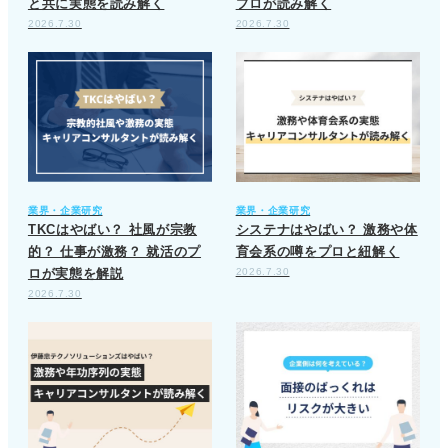
と共に実態を読み解く
プロが読み解く
2026.7.30
2026.7.30
業界・企業研究
業界・企業研究
TKCはやばい？ 社風が宗教
システナはやばい？ 激務や体
的？ 仕事が激務？ 就活のプ
育会系の噂をプロと紐解く
ロが実態を解説
2026.7.30
2026.7.30