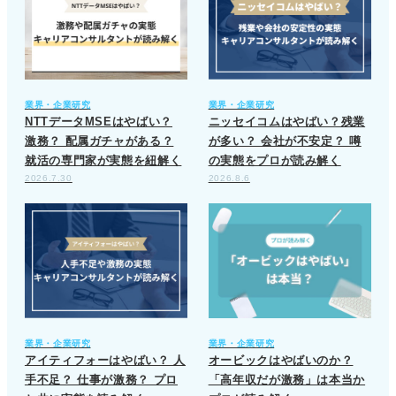
業界・企業研究
業界・企業研究
NTTデータMSEはやばい？
ニッセイコムはやばい？残業
激務？ 配属ガチャがある？
が多い？ 会社が不安定？ 噂
就活の専門家が実態を紐解く
の実態をプロが読み解く
2026.7.30
2026.8.6
業界・企業研究
業界・企業研究
アイティフォーはやばい？ 人
オービックはやばいのか？
手不足？ 仕事が激務？ プロ
「高年収だが激務」は本当か