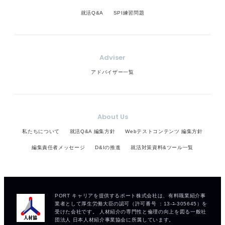
就活Q&A
SPI練習問題
Adviser
アドバイザー一覧
About Us
私たちについて
就活Q&A 編集方針
Webテストコンテンツ 編集方針
編集責任者メッセージ
D&Iの推進
就活対策資料&ツール一覧