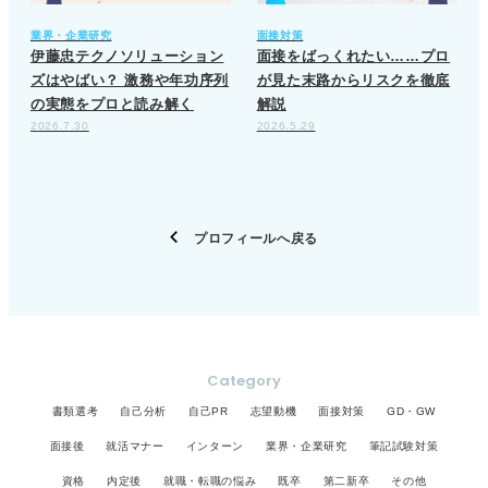
業界・企業研究
面接対策
伊藤忠テクノソリューション
面接をばっくれたい……プロ
ズはやばい？ 激務や年功序列
が見た末路からリスクを徹底
の実態をプロと読み解く
解説
2026.7.30
2026.5.29
プロフィールへ戻る
Category
書類選考
自己分析
自己PR
志望動機
面接対策
GD・GW
面接後
就活マナー
インターン
業界・企業研究
筆記試験対策
資格
内定後
就職・転職の悩み
既卒
第二新卒
その他