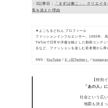
・3記事目：
「まずは働こ」。クリエイタ
兎を追えた理由
▼よこちるどれん プロフィール
ファッションインフルエンサー。1993年、高
TikTokで日常や洋服を軸とした動画コンテ
るなど、ファッションを楽しむ若者層から厚
SNS：
YouTube
/
X（旧Twitter）
/
Instagra
【特別
「あの人」に
社会という広
地図も決ま