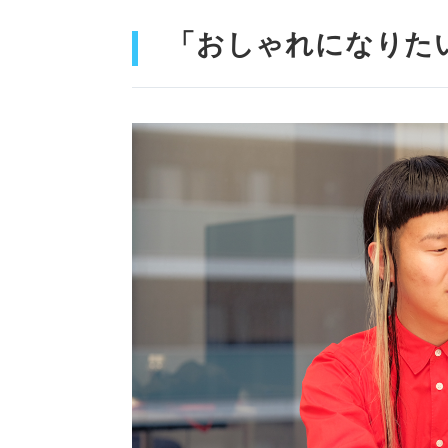
「おしゃれになりた
「知る力」さえあれば
そのまま受け取らず、変
身に付けているものにヒ
服は服、生活は生活
生活もサイジングが大事
存分に「自分」を伝えられるチ