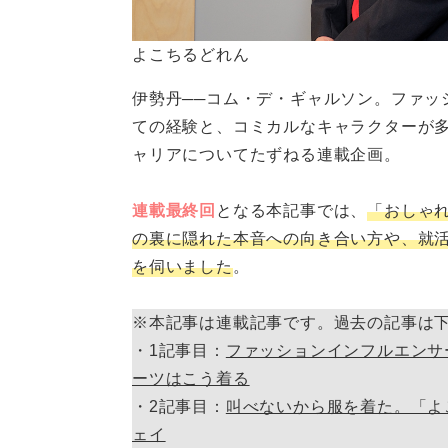
よこちるどれん
伊勢丹──コム・デ・ギャルソン。ファッ
ての経験と、コミカルなキャラクターが
ャリアについてたずねる連載企画。
連載最終回
となる本記事では、
「おしゃ
の裏に隠れた本音への向き合い方や、就
を伺いました
。
※本記事は連載記事です。過去の記事は
・1記事目：
ファッションインフルエンサ
ーツはこう着る
・2記事目：
叫べないから服を着た。「よ
ェイ