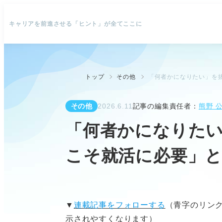
キャリアを前進させる「ヒント」が全てここに
トップ
その他
「何者かになりたい」を
その他
2026.6.11
記事の編集責任者：
熊野 
「何者かになりたい
こそ就活に必要」
▼
連載記事をフォローする
（青字のリン
示されやすくなります）