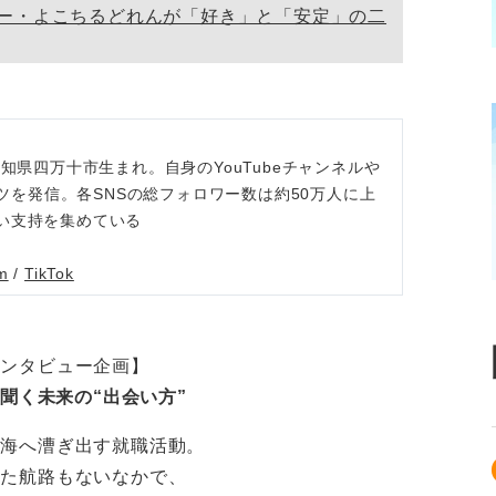
ー・よこちるどれんが「好き」と「安定」の二
知県四万十市生まれ。自身のYouTubeチャンネルや
ンツを発信。各SNSの総フォロワー数は約50万人に上
い支持を集めている
m
/
TikTok
インタビュー企画】
聞く未来の“出会い方”
い海へ漕ぎ出す就職活動。
った航路もないなかで、