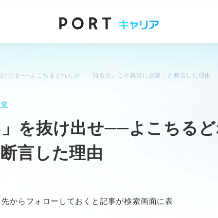
抜け出せ──よこちるどれんが「『知る力』こそ就活に必要」と断言した理由
公俊
」を抜け出せ──よこちる
と断言した理由
ク先からフォローしておくと記事が検索画面に表