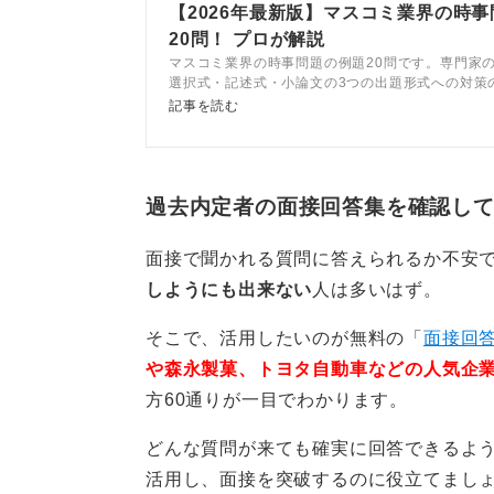
【2026年最新版】マスコミ業界の時
20問！ プロが解説
マスコミ業界の時事問題の例題20問です。専門家
選択式・記述式・小論文の3つの出題形式への対策
とができます。また、政治・経済・スポーツ・エン
記事を読む
いジャンルの対策が可能です。
過去内定者の面接回答集を確認し
面接で聞かれる質問に答えられるか不安
しようにも出来ない
人は多いはず。
そこで、活用したいのが無料の「
面接回答
や森永製菓、トヨタ自動車などの人気企
方60通りが一目でわかります。
どんな質問が来ても確実に回答できるよ
活用し、面接を突破するのに役立てまし