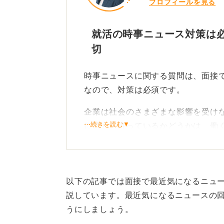
プロフィールを見る
就活の時事ニュース対策は必
切
時事ニュースに関する質問は、面接
なので、対策は必須です。
企業は社会のさまざまな影響を受け
⋯続きを読む▼
に関心を持っているかどうかは、働
特に自分の志望する業界に関わるニ
以下の記事では面接で最近気になるニュ
説しています。最近気になるニュースの
日々の積み重ねが鍵！ ニュ
うにしましょう。
う