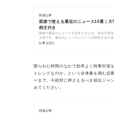
関連記事
対策としては、日頃からニュースアプ
面接で使える最近のニュース10選｜大
ェックする習慣を付けておきましょ
例文付き
面接で最近のニュースを話すときには、自分の意見
そして、ただニュースを知っている
大切です。最近のニュースについての回答方法や自
を持つためのコツなどをキャリアコンサルタントが
記事を読む
どう考えるか」「自分ならどう貢献
例文を交えて紹介するので、面接を突破する手掛か
べられるように準備しておくと、非
さい。
1日5分でも良いので、世の中にアン
限られた時間のなかで効率よく時事対策
トレンドなのか」という全体像を掴む必
0
ーまで、今絶対に押さえるべき頻出ジャン
みてください。
関連記事