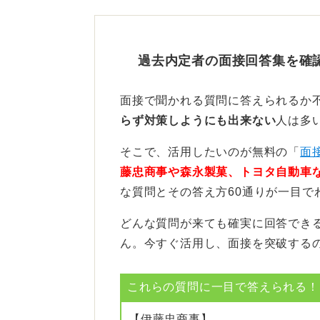
過去内定者の面接回答集を確
自分の言葉で考えを語れるテ
面接で聞かれる質問に答えられるか
らず対策しようにも出来ない
人は多
対策としては、日頃からニュースに
そこで、活用したいのが無料の「
面
月くらいの出来事のなかから、自身
藤忠商事や森永製菓、トヨタ自動車
ておきましょう。
な質問とその答え方60通りが一目で
この時、事件性の高いニュースは避
どんな質問が来ても確実に回答でき
をおすすめします。
ん。今すぐ活用し、面接を突破する
その際、ただ事実を知っているだけ
考える」という自分なりの視点や考
これらの質問に一目で答えられる！(
よ。
【伊藤忠商事】