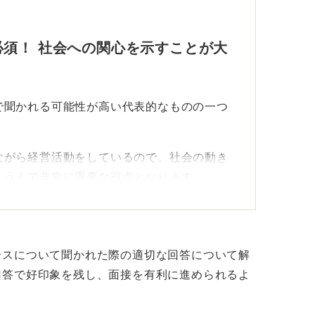
須！ 社会への関心を示すことが大
で聞かれる可能性が高い代表的なものの一つ
ながら経営活動をしているので、社会の動き
くうえで非常に重要な視点となります。
ュースは必ず押さえておきましょう。
ースについて聞かれた際の適切な回答について解
回答で好印象を残し、面接を有利に進められるよ
ースに対する自分の意見をまとめておこ