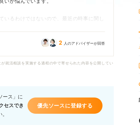
良いか悩んでいます。
ているわけではないので、最近の時事に関し
る自信は正直ないです。
2
人のアドバイザーが回答
しまいそうで、何をどこまで準備すれば良い
社が就活相談を実施する過程の中で寄せられた内容を公開してい
ついて何か対策しておくべきか、対策すると
かについて教えてください。
るソース」に
する場合は、何を評価したいのでしょうか？
優先ソースに登録する
クセスでき
バイスいただけると助かります。
い。