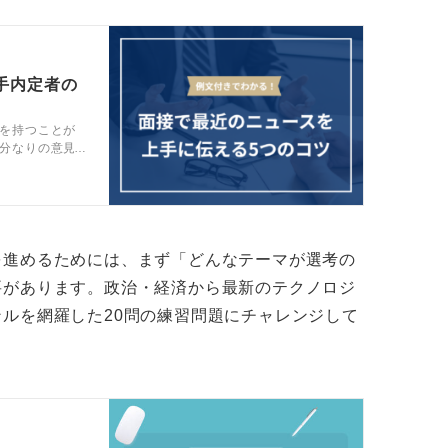
リやWebサイトなどで、世の中の動きをチ
手内定者の
う。
を持つことが
だけでなく、「そのニュースについて自分は
分なりの意見
解説します。
できるか」といった、自分なりの意見まで述
りにしてくだ
常に高い評価につながります。
テナを立てる意識を持つことが大切です。
を進めるためには、まず「どんなテーマが選考の
要があります。政治・経済から最新のテクノロジ
ルを網羅した20問の練習問題にチャレンジして