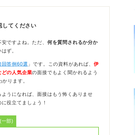
認してください
ーマを準備しよう
不安ですよね。ただ、
何を質問されるか分か
いはず。
関心を持つことは基本ですが、特に直近3カ
接回答例60選
」です。この資料があれば、
伊
の意見を述べられるテーマをいくつか準備し
などの人気企業
の面接でもよく聞かれるよう
わかります。
け、できるだけ政治経済の分野から選ぶこと
るようになれば、面接はもう怖くありませ
のに役立てましょう！
でなく、「自分はこのニュースについてこう
えを語れるようにしておくことが大切です
一部)