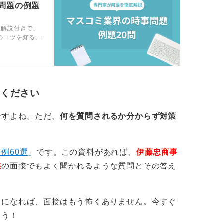
事問題の例題
の解説付きで、
のコツを知るこ
タメなど幅広
てください
ですよね。ただ、
何を質問されるか分からず対策
例60選
」です。この資料があれば、
伊藤忠商事
業
の面接でもよく聞かれるような質問とその答え
うになれば、面接はもう怖くありません。今すぐ
ょう！