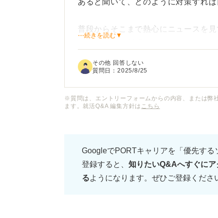
あると聞いて、どのように対策すれば
普段からそこまで熱心にニュースを見
⋯続きを読む▼
て掘り下げる質問をされたら答えられ
その他 回答しない
付け焼刃の知識で話しても見抜かれて
質問日：
2025/8/25
のかわかりません。
※質問は、エントリーフォームからの内容、または弊
ます。就活Q&A 編集方針は
こちら
そもそも時事ニュースに関する質問に
したらどんな準備をしておけば良いの
GoogleでPORTキャリアを「優先す
また、面接官が時事ニュースの質問を
登録すると、
知りたいQ&Aへすぐにア
答え方のポイントなどについてもアド
る
ようになります。ぜひご登録くださ