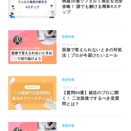
例題10選でフェルミ推定を完全
攻略！ 誰でも解ける簡単4ステ
ップ
面接対策
2026.5.14
面接で答えられないときの対処
法｜プロが今届けたいエール
面接対策
2026.5.20
【質問50選】就活のプロに聞
く！ 二次面接でするべき逆質
問とは？
面接対策