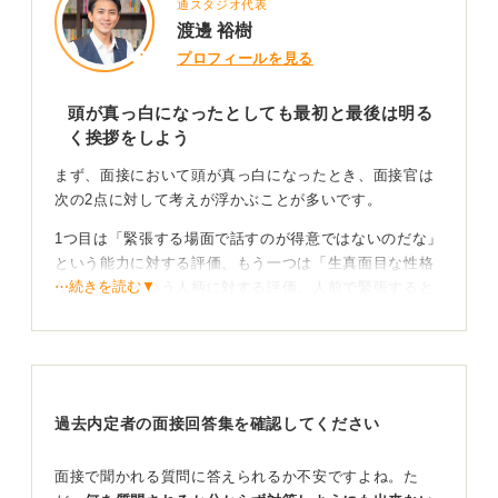
通スタジオ代表
渡邊 裕樹
プロフィールを見る
頭が真っ白になったとしても最初と最後は明る
く挨拶をしよう
まず、面接において頭が真っ白になったとき、面接官は
次の2点に対して考えが浮かぶことが多いです。
1つ目は「緊張する場面で話すのが得意ではないのだな」
という能力に対する評価、もう一つは「生真面目な性格
⋯続きを読む▼
なのかな」という人柄に対する評価。人前で緊張すると
いうのは、「きちんとしなくては」という真面目な性格
が影響していることが多いからです。
これを良いと捉えるか、NGと捉えるかは会社や面接官の
判断によります。
過去内定者の面接回答集を確認してください
「人前で話すのが得意ではないが、真面目な性格であれ
ば◯◯の業務を任せられるかもしれない」という肯定的
面接で聞かれる質問に答えられるか不安ですよね。た
な評価をするかもしれませんし、「対人能力が低いのは