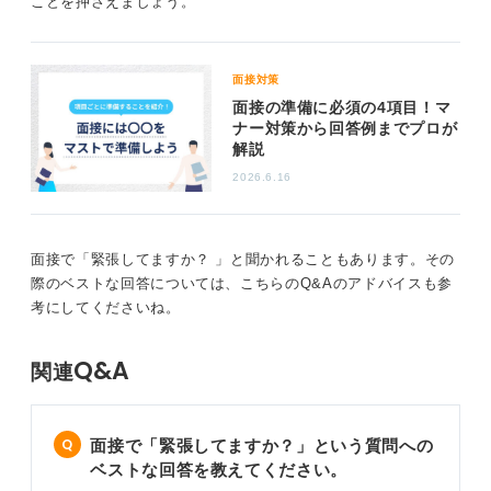
ことを押さえましょう。
無理に緊張しないようにするのはやめよう
面接対策
面接の準備に必須の4項目！マ
ナー対策から回答例までプロが
もしそれでもうまくいかないならば、緊張を悪いものと
解説
考えてしまうのが良くないのでしょう。「緊張しても良
2026.6.16
い」「平静でなくても良い」「一所懸命に伝えられれば
それで良い」と考えてみてください。
緊張をなくすのは生き物である以上無理なので、平静を
面接で「緊張してますか？ 」と聞かれることもあります。その
保とうと思わないでください。緊張しながら頑張れれ
際のベストな回答については、こちらのQ&Aのアドバイスも参
ば、その方が良いのです。
考にしてくださいね。
3
Q&A
関連
面接で「緊張してますか？」という質問への
ベストな回答を教えてください。