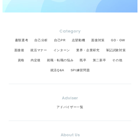
Category
書類選考
自己分析
自己PR
志望動機
面接対策
GD・GW
面接後
就活マナー
インターン
業界・企業研究
筆記試験対策
資格
内定後
就職・転職の悩み
既卒
第二新卒
その他
就活Q&A
SPI練習問題
Adviser
アドバイザー一覧
About Us