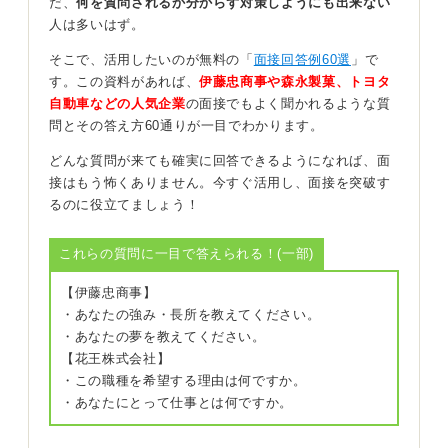
だ、
何を質問されるか分からず対策しようにも出来ない
うちの会社では活躍できないだろう」と否定的な評価を
人は多いはず。
するかもしれません。
そこで、活用したいのが無料の「
面接回答例60選
」で
頭が真っ白になったからといって即面接失敗であるとは
す。この資料があれば、
伊藤忠商事や森永製菓、トヨタ
一概にいえませんが、「絶対にここを外してはいけな
自動車などの人気企業
の面接でもよく聞かれるような質
い」という部分はあります。
問とその答え方60通りが一目でわかります。
それは「最初と最後の挨拶」です。人間は相手の話の内
どんな質問が来ても確実に回答できるようになれば、面
容はすぐに忘れてしまいますが、印象はずっと残りま
接はもう怖くありません。今すぐ活用し、面接を突破す
す。その印象を大きく左右するのは「最初と最後の挨
るのに役立てましょう！
拶」です。
緊張して頭が真っ白になった状態から、面接の最中に状
これらの質問に一目で答えられる！(一部)
態を元に戻すのは至難の業です。
【伊藤忠商事】
たとえ緊張して質問に対してうまく答えられなくても、
・あなたの強み・長所を教えてください。
最後に「本日は貴重なお時間ありがとうございました。
・あなたの夢を教えてください。
失礼いたします！」とにこやかに明るく挨拶をして退出
【花王株式会社】
すれば、「明るく性格の良さそうな人材だな」という印
・この職種を希望する理由は何ですか。
象が残りやすくなります。
・あなたにとって仕事とは何ですか。
面接の途中がどうなったとしても「最初と最後の挨拶だ