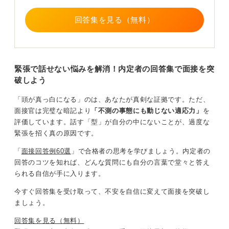
けは明るくにこやかにする」を心がけてください。
回答集を見る（無料）
繰り返し練習をして自信を持って面接に臨もう
とはいえ、頭が真っ白にならないに越したことはないの
で、そうならないための対処法を最後にお伝えします。
緊張で話せない悩みを解消！内定者の回答集で面接を突
その方法は、月並みかもしれませんが「練習すること」
破しよう
です。それも2〜3回やったくらいでは「頭が真っ白にな
「頭が真っ白になる」のは、あなたが真剣な証拠です。ただ、
る」人にとっては足りないでしょう。目安として10回は
面接官は完璧な暗記より
「不測の事態にも動じない適応力」
を
練習してみることをおすすめします。
評価しています。話す「型」が自分の中にないことが、過度な
できれば大学のキャリアセンターや就職エージェントの
緊張を招く真の原因です。
担当者など、歳上の人を相手にするのが良いですが、そ
「
面接回答例60選
」で合格者の思考を学びましょう。
内定者の
れが難しければ友達でも良いでしょう。
回答のコツ
を知れば、
どんな質問にも自分の言葉で堂々と答え
何度も練習することが、緊張を防ぐために最も効果が高
られる自信が手に入ります
。
くて確実な方法です。面接で緊張しない人は、それまで
今すぐ回答集を受け取って、不安を自信に変えて面接を突破し
の人生で緊張する場面で人と対話する経験を数多くして
ましょう。
いる傾向があります。練習によってその経験値を高める
ことで、面接本番に対処できるようになるのです。
回答集を見る（無料）