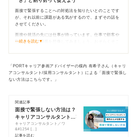
き」と割り切って捉えよう
面接で緊張することへの対処法を知りたいとのことです
が、それ以前に課題がある気がするので、まずその話を
させてください。
面接や就活の先には仕事が待っています。仕事で顧客や
⋯続きを読む▼
取引先と話す場面を想像してみましょう。おそらくそこ
で毎回頭が真っ白にはなることはないですよね。普通に
話すことができなければ、日々の仕事もできないでしょ
う。
「PORTキャリア参画アドバイザーの楳内 有希子さん（キャリ
皆さんは提出書類では自分のことを、「仕事をする能力
アコンサルタント/採用コンサルタント）による「面接で緊張し
のある人」としてPRしているはずです。そこで一度よく
ない方法はこちらです。」
考えてみてください。面接は就活の一部でしかなく、就
活も仕事をするためのスタートラインに過ぎません。
関連記事
本当に大切なのはその先の仕事の方なのです。仕事がで
面接で緊張しない方法は？
きることを伝えたい人が、面接で話せないなんておかし
いと思いませんか？ これは対処法やハウツーの問題では
キャリアコンサルタントが
なく、考え方の問題なのです。
キャリアコンサルタント／ワ
教える緊張緩和のためにす
&#1254 […]
べきこと
緊張の原因は、そもそも面接を重大なものと考えすぎて
記事を読む