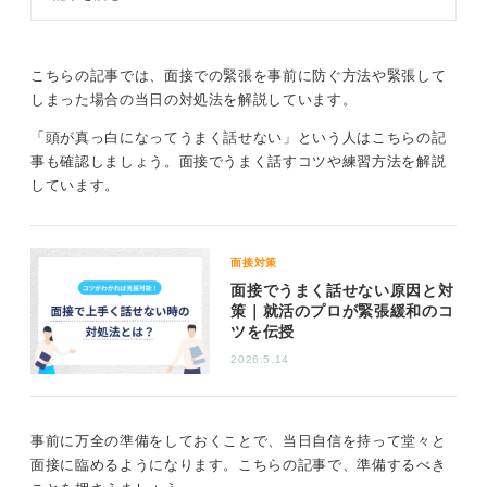
いるからだと思います。手段と目的の重要度をはき違え
ないようにしましょう。
こちらの記事では、面接での緊張を事前に防ぐ方法や緊張して
面接に通ることは採用されるための一つの要素に過ぎな
しまった場合の当日の対処法を解説しています。
いのに、それが重大な目的になりすぎているから緊張す
るのです。
「頭が真っ白になってうまく話せない」という人はこちらの記
事も確認しましょう。面接でうまく話すコツや練習方法を解説
頭が真っ白になる学生はたくさんいますし、面接官は緊
しています。
張があることも当然理解しているので、その後できちん
と説明してくれたら悪い印象にはなりません。
しかしずっとその状態のままなら問題ありと考えます。
面接対策
それは受け答えの良し悪しではなく、仕事をしに来てい
面接でうまく話せない原因と対
るはずの人が面接程度のことで話せなくなる、という矛
策｜就活のプロが緊張緩和のコ
盾のワケが企業にはわからないからです。その程度のこ
ツを伝授
とで毎回取り乱されたら、安心して仕事を任せられない
2026.5.14
と考えるのも仕方ないですよね。
先述の考え違いを理解するだけで、多くの人は緊張しな
いようになります。それは面接を「仕事をするための手
事前に万全の準備をしておくことで、当日自信を持って堂々と
続きの一つ」くらいに割り切って考えられるからです。
面接に臨めるようになります。こちらの記事で、準備するべき