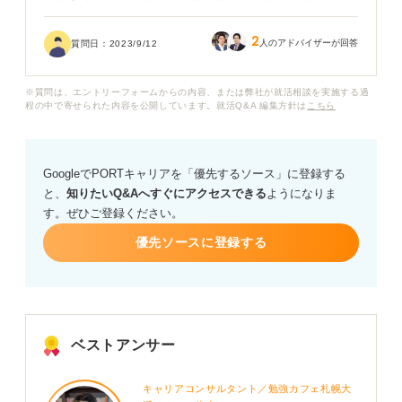
れなかったら、面接官からの印象も良くありませんよ
ね。
2
人のアドバイザーが回答
質問日：
2023/9/12
平静を保とうと心掛けてはいるのですが、全然うまくい
かず......。対処法があれば教えていただきたいです。
※質問は、エントリーフォームからの内容、または弊社が就活相談を実施する過
程の中で寄せられた内容を公開しています。就活Q&A 編集方針は
こちら
GoogleでPORTキャリアを「優先するソース」に登録する
と、
知りたいQ&Aへすぐにアクセスできる
ようになりま
す。ぜひご登録ください。
優先ソースに登録する
ベストアンサー
キャリアコンサルタント／勉強カフェ札幌大