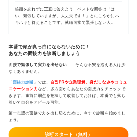
笑顔を忘れずに正直に答えよう ベストな回答は「は
い、緊張していますが、大丈夫です！」とにこやかにハ
キハキと答えることです。就職面接で緊張しない人…
本番で頭が真っ白にならないために！
あなたの面接力を診断しましょう
面接で緊張して実力を出せない
――そんな不安を抱える人は少
なくありません。
「
面接力診断
」では、
自己PRや企業理解、身だしなみやコミュ
ニケーション力
など、多方面からあなたの面接力をチェックで
きます。事前に弱点を把握して改善しておけば、本番でも落ち
着いて自分をアピール可能。
第一志望の面接で力を出し切るために、今すぐ診断を始めまし
ょう。
診断スタート（無料）