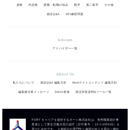
資格
内定後
就職・転職の悩み
既卒
第二新卒
その他
就活Q&A
SPI練習問題
Adviser
アドバイザー一覧
About Us
私たちについて
就活Q&A 編集方針
Webテストコンテンツ 編集方針
編集責任者メッセージ
D&Iの推進
就活対策資料&ツール一覧