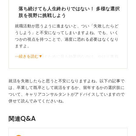
落ち続けても人生終わりではない！ 多様な選択
肢を視野に挑戦しよう
就職活動が思うように進まないと、つい「失敗したらど
うしよう」と不安になってしまいますよね。でも、いく
つかの視点を持つことで、過度に恐れる必要はなくなり
ますよ。
⋯続きを読む▼
まず、失敗を防ぐために最も効果的なのは、やはり事前
の準備です。
できるだけ早い段階から自己分析と企業研究を始め、キ
ャリアセンターを活用したり、面接の練習を重ねたりす
就活を失敗したらと思うと不安になりますよね。以下の記事で
ることで、自信を持って選考に臨むことができ、成功の
は、卒業して既卒として就活をするか、留年するかの選択肢に
確率をぐっと高めることができます。
ついて、キャリアコンサルタントがアドバイスしていますので
併せて読んでみてくださいね。
課題を洗い出し改善点を見つけることが挽回のチャ
ンスにつながる
Q&A
関連
もし、なかなか内定が出ない時期が続いたとしても、決
して終わりではありません。