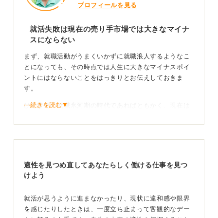
プロフィールを見る
就活失敗は現在の売り手市場では大きなマイナ
スにならない
まず、就職活動がうまくいかずに就職浪人するようなこ
とになっても、その時点では人生に大きなマイナスポイ
ントにはならないことをはっきりとお伝えしておきま
す。
⋯続きを読む▼
ひと昔前の就職氷河期の時代であればともかく、現在は
人手不足のいわゆる売り手市場です。就職浪人期間が短
期であれば、そこまで大きなマイナスポイントになるこ
とはないでしょう。
そのうえで就職がうまくいかなかった場合の切り替え方
適性を見つめ直してあなたらしく働ける仕事を見つ
としては、あなたがこれまで大学院の研究に打ち込んで
けよう
きたことで、得られた経験とスキルについてもう一度棚
卸しをしてみてください。
就活が思うように進まなかったり、現状に違和感や限界
それは、社会人経験をひと足早く積んだ友人に比べて
を感じたりしたときは、一度立ち止まって客観的なデー
も、勝るとも劣らない宝物であるはずです。