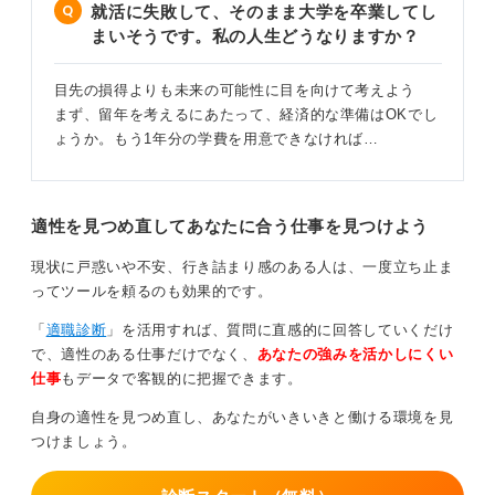
就活に失敗して、そのまま大学を卒業してし
まいそうです。私の人生どうなりますか？
そこで大切なのは、パニックにならずに「なぜうまくい
かなかったのか」を冷静に分析し、改善点を見つけるこ
とです。そのうえで、就職留年や追加募集などを冷静に
目先の損得よりも未来の可能性に目を向けて考えよう
検討すれば、挽回のチャンスは十分にあります。
まず、留年を考えるにあたって、経済的な準備はOKでし
ょうか。もう1年分の学費を用意できなければ…
そして、万が一、卒業までに就職先が決まらなかったと
しても、あなたのキャリアが終わるわけではないので
す。
適性を見つめ直してあなたに合う仕事を見つけよう
「就職留年」をして万全の体制で再挑戦する道もあれ
ば、大学院で「研究生」として研究を続けながら次の機
現状に戸惑いや不安、行き詰まり感のある人は、一度立ち止ま
会を待つ道もあります。
ってツールを頼るのも効果的です。
また、「派遣社員」や「契約社員」として社会人経験を
「
適職診断
」を活用すれば、質問に直感的に回答していくだけ
積みながら、正社員を目指すというキャリアのスタート
で、適性のある仕事だけでなく、
あなたの強みを活かしにくい
の仕方も、今では一般的です。
仕事
もデータで客観的に把握できます。
諦めず、突き進んでいきましょう。応援しています！
自身の適性を見つめ直し、あなたがいきいきと働ける環境を見
つけましょう。
0