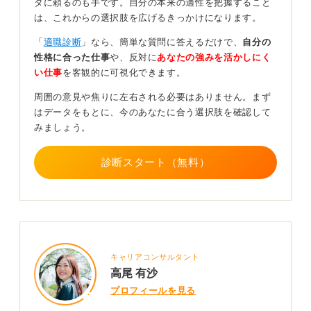
タに頼るのも手です。自分の本来の適性を把握すること
は、これからの選択肢を広げるきっかけになります。
そして、どのように企業側へ伝えていくかをじっくり考
えていきましょう。できればキャリアアドバイザーなど
「
適職診断
」なら、簡単な質問に答えるだけで、
自分の
の支援も受けていけると良いですね。
性格に合った仕事
や、反対に
あなたの強みを活かしにく
い仕事
を客観的に可視化できます。
大学院生として経験したことへの自信と自負が選考
通過につながる！
周囲の意見や焦りに左右される必要はありません。まず
はデータをもとに、今のあなたに合う選択肢を確認して
みましょう。
自分には大学院生として、ほかの学部卒業生とは異なる
経験をし、スキルを高めたのだという自信と自負を持っ
てください。
診断スタート（無料）
そのうえで、就職希望先の業務にその経験・スキルがど
のように活かせるのか、企業の利益を高めることなどに
貢献できるのかを言語化していきましょう。
過度な不安はストレスにつながります。まずは明るい未
来を描いていきましょう。
キャリアコンサルタント
高尾 有沙
0
プロフィールを見る