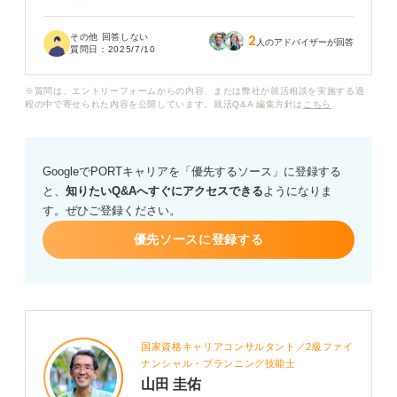
でいるのに、自分だけが決まらなかったらどうしようと
考えると、焦ってしまいます。
その他 回答しない
2
人のアドバイザーが回答
質問日：
2025/7/10
大学院生の就活で失敗してしまった場合、どのように立
ち直り、次のステップに進むべきでしょうか？
※質問は、エントリーフォームからの内容、または弊社が就活相談を実施する過
程の中で寄せられた内容を公開しています。就活Q&A 編集方針は
こちら
同じような経験をされた方がいれば、どのように乗り越
えられたのか教えていただきたいです。
GoogleでPORTキャリアを「優先するソース」に登録する
また、失敗を防ぐために今からできる対策などがあれ
と、
知りたいQ&Aへすぐにアクセスできる
ようになりま
ば、ぜひアドバイスをお願いします。
す。ぜひご登録ください。
優先ソースに登録する
国家資格キャリアコンサルタント／2級ファイ
ナンシャル・プランニング技能士
山田 圭佑