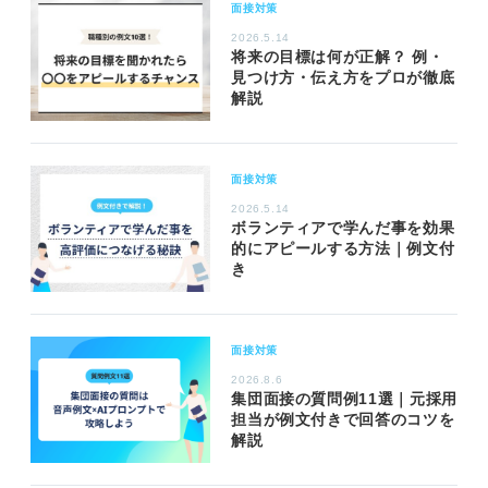
面接対策
2026.5.14
将来の目標は何が正解？ 例・
見つけ方・伝え方をプロが徹底
解説
面接対策
2026.5.14
ボランティアで学んだ事を効果
的にアピールする方法｜例文付
き
面接対策
2026.8.6
集団面接の質問例11選｜元採用
担当が例文付きで回答のコツを
解説