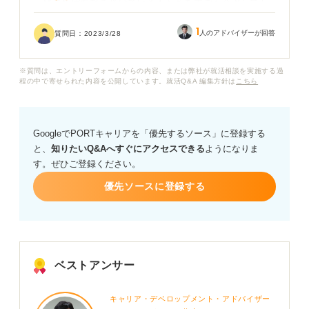
一緒に集団面接を受けている人たちをすごく意識してし
まって、先にすごく良いことを言われてしまうと「自分
1
は全然だめだ」「この人たちに勝てっこない」と自分を
人のアドバイザーが回答
質問日：
2023/3/28
卑下してしまいます。そうすると、もう自分の話すこと
に自信がなくなってしまって、普通の面接のときみたい
※質問は、エントリーフォームからの内容、または弊社が就活相談を実施する過
に振る舞ったり話したりすることがどうにもできなくな
程の中で寄せられた内容を公開しています。就活Q&A 編集方針は
こちら
ってしまいます。
どうすれば集団面接の苦手を克服して、普通の面接みた
GoogleでPORTキャリアを「優先するソース」に登録する
いに振る舞ったり受け答えできるようになるでしょう
と、
知りたいQ&Aへすぐにアクセスできる
ようになりま
か？
す。ぜひご登録ください。
優先ソースに登録する
ベストアンサー
キャリア・デベロップメント・アドバイザー