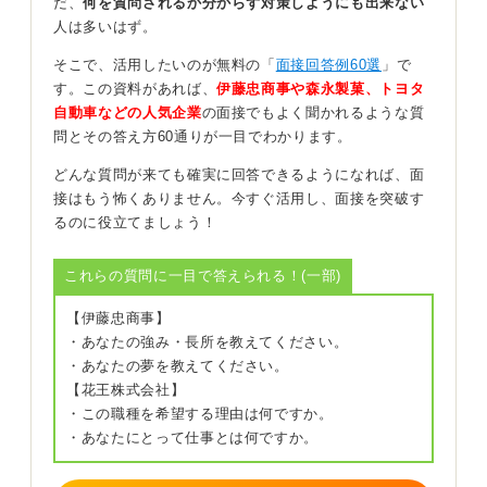
だ、
何を質問されるか分からず対策しようにも出来ない
すればいいのです。これまでの経験はそれぞれ違います
人は多いはず。
ので、経験を伝えれば、同じ回答にはなりません。
そこで、活用したいのが無料の「
面接回答例60選
」で
面接は立派な回答が、必ずしも評価されるわけではあり
す。この資料があれば、
伊藤忠商事や森永製菓、トヨタ
ません。特に集団面接で面接官は、回答内容より他の応
自動車などの人気企業
の面接でもよく聞かれるような質
募者が回答しているときの表情や態度をチェックするこ
問とその答え方60通りが一目でわかります。
とがあります。
どんな質問が来ても確実に回答できるようになれば、面
また長々と回答をすることで、他の応募者への配慮が足
接はもう怖くありません。今すぐ活用し、面接を突破す
りず自己中心的な学生だと判断されることもあります。
るのに役立てましょう！
他の応募者の回答に動揺するのではなく、「なるほど、
これらの質問に一目で答えられる！(一部)
そうだよね」というように共感する気持ちで聞いてみる
と気持ちが楽になるかもしれません。
【伊藤忠商事】
・あなたの強み・長所を教えてください。
集団面接が他の学生と選考を争う場ではなく、自分自身
・あなたの夢を教えてください。
をわかってもらう場だと考えて「伝えるべきことをとに
【花王株式会社】
かく伝えよう」といった気持ちで肩の力を抜いて臨むと
・この職種を希望する理由は何ですか。
良いでしょう。
・あなたにとって仕事とは何ですか。
6