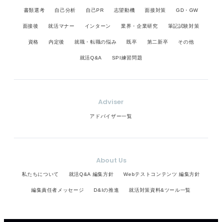
書類選考
自己分析
自己PR
志望動機
面接対策
GD・GW
面接後
就活マナー
インターン
業界・企業研究
筆記試験対策
資格
内定後
就職・転職の悩み
既卒
第二新卒
その他
就活Q&A
SPI練習問題
Adviser
アドバイザー一覧
About Us
私たちについて
就活Q&A 編集方針
Webテストコンテンツ 編集方針
編集責任者メッセージ
D&Iの推進
就活対策資料&ツール一覧