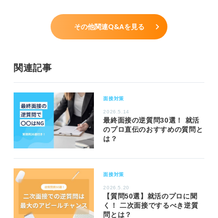
その他関連Q&Aを見る
関連記事
面接対策
2026.5.14
最終面接の逆質問30選！ 就活
のプロ直伝のおすすめの質問と
は？
面接対策
2026.5.20
【質問50選】就活のプロに聞
く！ 二次面接でするべき逆質
問とは？