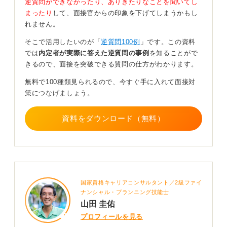
事前調査がカギ！ 一歩踏み込んだ質問で意欲を示そ
逆質問ができなかったり、ありきたりなことを聞いてし
う
まったり
して、面接官からの印象を下げてしまうかもし
れません。
一方、ワークライフバランスについて関心があるのも理
そこで活用したいのが「
逆質問100例
」です。この資料
解はできます。しかし、もし質問が思いつかないのであ
では
内定者が実際に答えた逆質問の事例
を知ることがで
れば、事業内容について深く聞いてみるのも良いのでは
きるので、面接を突破できる質問の仕方がわかります。
ないでしょうか。
無料で100種類見られるので、今すぐ手に入れて面接対
ただし「何をやっていますか」とだけ聞くと、何も調べ
策につなげましょう。
ていない学生だと判断される可能性があります。
「〇〇の事業に関心があるのですが、今後どのような点
資料をダウンロード（無料）
に力を入れるご予定でしょうか」と、事前に調べてきた
と示唆するような質問の仕方が望ましいです。
0
国家資格キャリアコンサルタント／2級ファイ
ナンシャル・プランニング技能士
山田 圭佑
プロフィールを見る