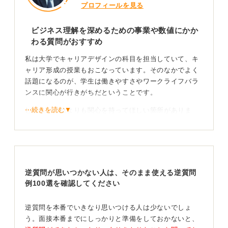
プロフィールを見る
ビジネス理解を深めるための事業や数値にかか
わる質問がおすすめ
私は大学でキャリアデザインの科目を担当していて、キ
ャリア形成の授業もおこなっています。そのなかでよく
話題になるのが、学生は働きやすさやワークライフバラ
ンスに関心が行きがちだということです。
⋯続きを読む▼
しかし、それよりも関心を持ってほしい箇所がありま
す。それは「企業がどのような事業をおこなっているの
か」「どのように収益を上げているのか」といった事業
内容や計数的な部分です。個人面接でも集団面接でも考
え方は同じです。
逆質問が思いつかない人は、そのまま使える逆質問
入社後に企業で活躍するためにも、また社会人としての
例100選を確認してください
基盤を築くためにも、ビジネスへの理解を深めておくこ
とが求められます。そうすることで、入社してからも主
体的に働くことができるのです。
逆質問を本番でいきなり思いつける人は少ないでしょ
う。面接本番までにしっかりと準備をしておかないと、