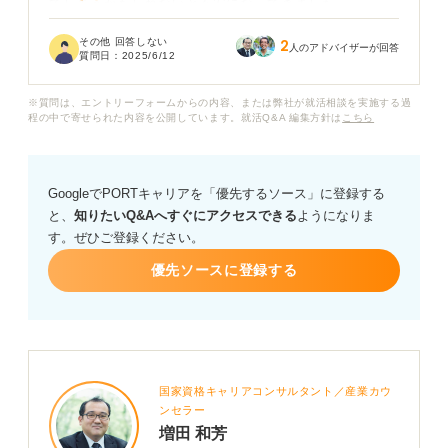
てしまうかもしれないと不安になってきました。
その他 回答しない
2
仮に質問できたとしても、ほかの就活生からの質問のほ
人のアドバイザーが回答
質問日：
2025/6/12
うが印象的だとアピールにならないのではとも思ってい
ます。集団面接の場で好印象を残すための逆質問のコツ
※質問は、エントリーフォームからの内容、または弊社が就活相談を実施する過
や具体的な質問例などについて教えてください。よろし
程の中で寄せられた内容を公開しています。就活Q&A 編集方針は
こちら
くお願いします。
GoogleでPORTキャリアを「優先するソース」に登録する
と、
知りたいQ&Aへすぐにアクセスできる
ようになりま
す。ぜひご登録ください。
優先ソースに登録する
国家資格キャリアコンサルタント／産業カウ
ンセラー
増田 和芳