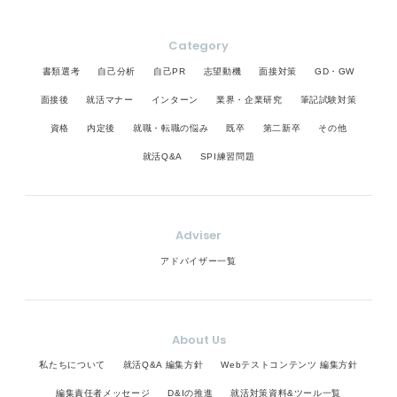
Category
書類選考
自己分析
自己PR
志望動機
面接対策
GD・GW
面接後
就活マナー
インターン
業界・企業研究
筆記試験対策
資格
内定後
就職・転職の悩み
既卒
第二新卒
その他
就活Q&A
SPI練習問題
Adviser
アドバイザー一覧
About Us
私たちについて
就活Q&A 編集方針
Webテストコンテンツ 編集方針
編集責任者メッセージ
D&Iの推進
就活対策資料&ツール一覧