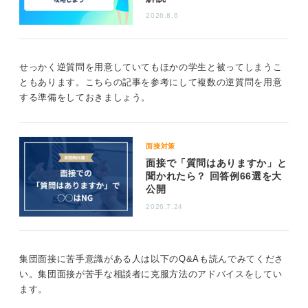
同じ質問は記憶に残りづらい……あなただからこそ
2026.8.6
できる質問をしよう
自分の経験から質問を組み立てるのが、最もほかの人と
せっかく逆質問を用意していてもほかの学生と被ってしまうこ
被らない方法だと言えます。面接で「どこかで聞いたよ
ともあります。こちらの記事を参考にして複数の逆質問を用意
うな質問だな」と思われると印象が薄くなり、正直「ま
する準備をしておきましょう。
たか」と思われてしまう可能性が高いです。
マニュアルに書かれているようなことはすぐに陳腐化し
てしまうため、やはり自身の固有の経験をもとに質問を
面接対策
していくのが良いでしょう。
面接で「質問はありますか」と
聞かれたら？ 回答例66選を大
人から聞いた話でも、自分の周囲で起きたことなどでも
公開
構いません。自分の立場からしかできない質問を探して
みましょう。
2026.7.24
0
集団面接に苦手意識がある人は以下のQ&Aも読んでみてくださ
い。集団面接が苦手な相談者に克服方法のアドバイスをしてい
ます。