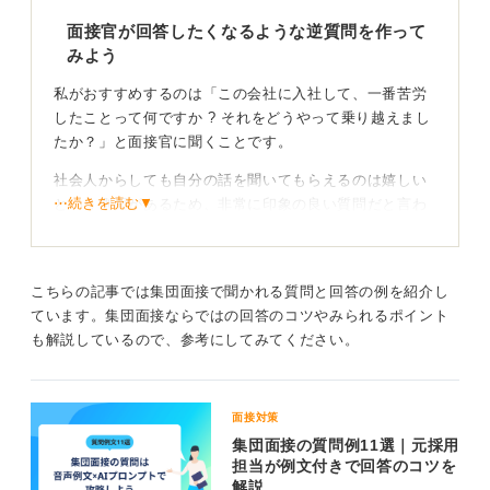
面接官が回答したくなるような逆質問を作って
みよう
私がおすすめするのは「この会社に入社して、一番苦労
したことって何ですか ? それをどうやって乗り越えまし
たか？」と面接官に聞くことです。
社会人からしても自分の話を聞いてもらえるのは嬉しい
⋯続きを読む▼
という側面があるため、非常に印象の良い質問だと言わ
れています。
ただ、鉄板の逆質問ではあるため、被りやすくなるかも
しれません。そのため、それ以外でも考えてみると、や
こちらの記事では集団面接で聞かれる質問と回答の例を紹介し
はり自分のオリジナルの話から「こういうことを考えた
ています。集団面接ならではの回答のコツやみられるポイント
のですが」とつなげる質問が良いと考えられます。
も解説しているので、参考にしてみてください。
たとえば、店舗がある企業であれば、「〇〇店舗にうか
がった際に、このような対応をしていただきましたが、
面接対策
これは御社にとっては当然のことなのでしょうか？」と
集団面接の質問例11選｜元採用
いった形です。
担当が例文付きで回答のコツを
解説