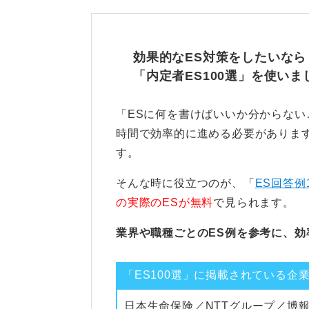
応募する企業や業界、職種によって
あるいはマイナス評価になるのかは
効果的なES対策をしたいなら
せて記載しましょう。
「内定者ES100選」を使いま
成果や期間などをエピソード
「ESに何を書けばいいか分からな
時間で効率的に進める必要があります
また、情報開示はできるだけしたほ
す。
上げた経験があれば積極的にアピー
そんな時に役立つのが、「
ES回答例
もし長く勤務していたアルバイトが
の実際のESが無料
で見られます。
す。たとえば、長く続けた理由とし
ドを交えて伝えられると好印象です
業界や職種ごとのES例を参考に、効
・仕事内容が気に入っていた
「ES100選」に掲載されている企
・やりがいを感じていた
・上司から評価されて特定の役割を
日本生命保険／NTTグループ／博