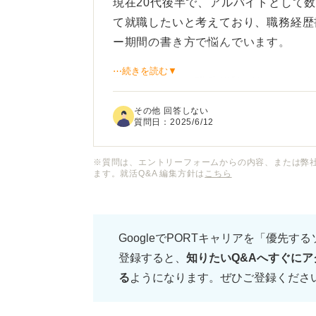
現在20代後半で、アルバイトとして
て就職したいと考えており、職務経歴
ー期間の書き方で悩んでいます。
⋯続きを読む▼
正社員としての職務経験がないのです
ても良いのでしょうか？
その他 回答しない
質問日：
2025/6/12
また、複数のアルバイトを経験してい
ーター期間が長かった場合、その理由
※質問は、エントリーフォームからの内容、または弊
ます。就活Q&A 編集方針は
こちら
ただアルバイトをしていたという事実
ルできるような書き方のポイントや注
GoogleでPORTキャリアを「優先す
す。
登録すると、
知りたいQ&Aへすぐにア
る
ようになります。ぜひご登録くださ