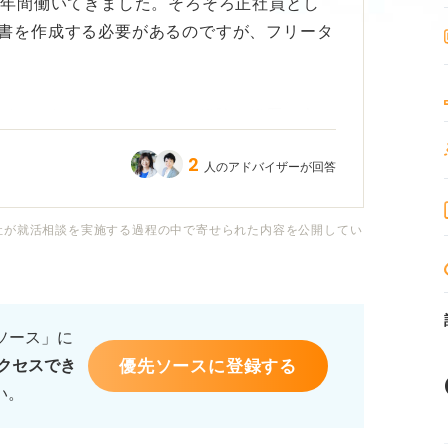
数年間働いてきました。そろそろ正社員とし
書を作成する必要があるのですが、フリータ
が、そもそもアルバイトの経験を経歴に含め
2
人のアドバイザーが回答
る場合、すべて書くべきでしょうか？ フリ
についても触れるべきか悩んでいます。
社が就活相談を実施する過程の中で寄せられた内容を公開してい
だけを書くのではなく、採用担当者にアピー
意点もあればアドバイスをいただきたいで
るソース」に
優先ソースに登録する
クセスでき
い。