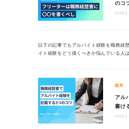
のコ
これまでの経験から自分の隠
2026.5.
う
職務経歴書には、経験したアルバイ
事内容に関連性の高いものを中心に
以下の記事でもアルバイト経験を職務経
ない、どのようなスキルが身に付い
イト経験をどう描くべきか悩んでいる人
たくさんのアルバイト経験がある場
短いものは省略しても構いませんが
とめて記載することも可能です。
既卒
何気なく選んでいたアルバイトにも
アル
あります。それを自己PRにつなげて
書け
2026.5.
0