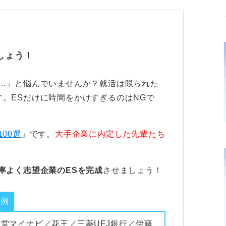
、どのアルバイト経験がプラスになるのか、
変わってくるため、応募先の仕事内容に合わ
しょう！
とともに具体的に伝えることがコツ
い…」と悩んでいませんか？就活は限られた
。ESだけに時間をかけすぎるのはNGで
うが良いと私は思います。特に、何か成果を
ルすべきです。
100選
」です。
大手企業に内定した先輩たち
あれば、それもアピールポイントになりま
て、以下のような理由に自分なりのエピソー
ね。
率よく志望企業のESを完成
させましょう！
業例
担っていた
報堂マイナビ／花王／三菱UFJ銀行／伊藤