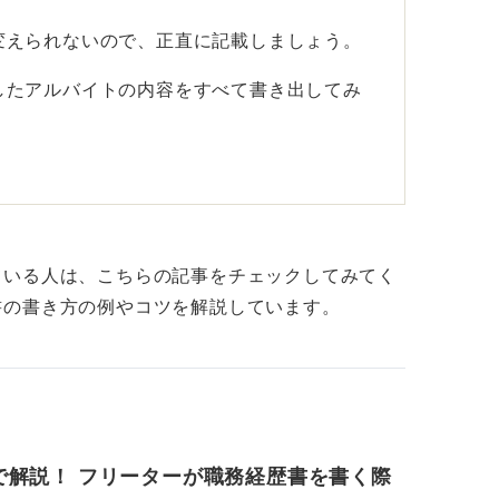
変えられないので、正直に記載しましょう。
したアルバイトの内容をすべて書き出してみ
バイトが多かったかに着目すると、接客業が
たりなど、傾向や共通点が見えてくると思い
ている人は、こちらの記事をチェックしてみてく
ど複数の接客業を経験していれば、「人と臆
書の書き方の例やコツを解説しています。
という強みを持っている可能性が高いです。
もそのような仕事を選びませんよね。
が得意な人もいます。
どのような仕事内容が多かったか、何が得意
つけてみましょう。
で解説！ フリーターが職務経歴書を書く際