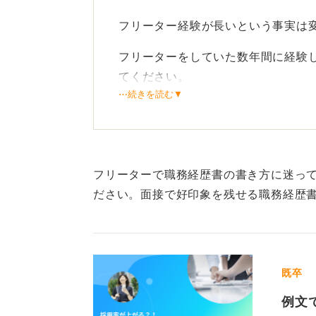
フリーター経験が長いという事実は
フリーターをしていた数年間に経験
てください。
⋯続きを読む▼
そのなかで、どのような種類のアル
多かったり、パソコン作業が多かっ
ます。
フリーターで職務経歴書の書き方に迷っ
仮に、居酒屋、喫茶店、アパレルな
ださい。面接で好印象を残せる職務経歴
せずコミュニケーションが取れる」
人と接するのが苦手な人は、そもそ
逆に、黙々とパソコン作業をするの
既卒
質問者さん自身の経験を振り返り、
だったかを分析して自分の強みを見
例文