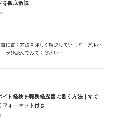
ツを徹底解説
れた強みを洗い出しアピールにつなげよ
14
トのなかで特に長かったものや、応募先の仕
記載します。具体的にどのような業務をおこ
歴書に書く方法を詳しく解説しています。アルバ
たかを書いていきましょう。
は、ぜひ読んでみてください。
合、すべてを詳細に書く必要はありません。
、たとえば接客業で合計何年といった形でま
、実はあなたの強みが隠されている可能性が
バイト経験を職務経歴書に書く方法｜すぐ
いきましょう。
るフォーマット付き
14