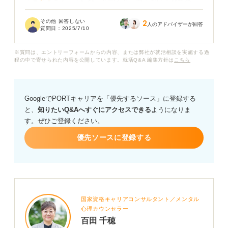
正直なところ、「転勤」と聞くと、知らない土地での一
人暮らしへの不安や、慣れない環境でうまくやっていけ
その他 回答しない
2
るか、友人や家族と離れてしまうことなどを考えてしま
人のアドバイザーが回答
質問日：
2025/7/10
い、少し抵抗感があります。
※質問は、エントリーフォームからの内容、または弊社が就活相談を実施する過
引っ越しも大変そうですし、将来のことを考えると、ず
程の中で寄せられた内容を公開しています。就活Q&A 編集方針は
こちら
っと地元で働きたい気持ちもあります。
全国転勤を経験することで、どんなメリットがあるのか
GoogleでPORTキャリアを「優先するソース」に登録する
教えてください。転勤を前向きに捉えるための考え方な
と、
知りたいQ&Aへすぐにアクセスできる
ようになりま
どもあれば、ぜひアドバイスをお願いします。
す。ぜひご登録ください。
優先ソースに登録する
国家資格キャリアコンサルタント／メンタル
心理カウンセラー
百田 千穂