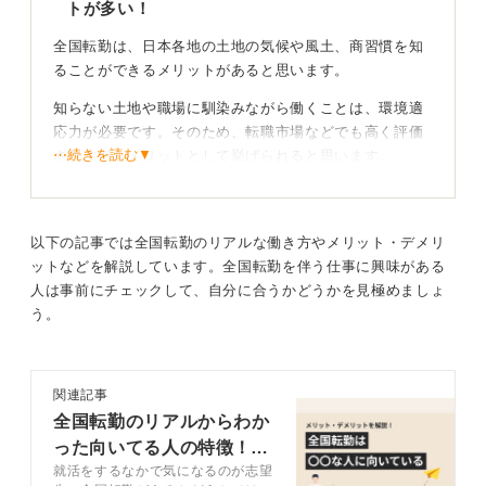
トが多い！
0
全国転勤は、日本各地の土地の気候や風土、商習慣を知
ることができるメリットがあると思います。
知らない土地や職場に馴染みながら働くことは、環境適
応力が必要です。そのため、転職市場などでも高く評価
⋯続きを読む▼
される点もメリットとして挙げられると思います。
また、首都圏や都市部のほうが残業が多い傾向がありま
すが、地方では比較的少ないため、全国転勤で地方で勤
務している期間は、長時間労働や激務から解放されるこ
以下の記事では全国転勤のリアルな働き方やメリット・デメリ
とも利点の1つです。
ットなどを解説しています。全国転勤を伴う仕事に興味がある
人は事前にチェックして、自分に合うかどうかを見極めましょ
ほかにも、全国転勤のある人の方が、地域限定職よりも
う。
年収が増えたり、昇給スピードが早いというメリットも
あります。転勤のための住宅補助、転勤手当、引越し代
などは会社負担もかかるため、それほど大きくはかかり
関連記事
ません。
全国転勤のリアルからわか
った向いてる人の特徴！
全国転勤で得られた出会いや経験が自分の世界を広
げるきっかけになる
就活をするなかで気になるのが志望
実際の経験者が解説