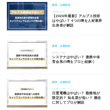
業界・企業研究
2026.8.3
【2026年最新】アルプス技研
はやばい？ 4つの噂を人材業界
出身者が解説
業界・企業研究
2026.7.30
システナはやばい？ 激務や体
育会系の噂をプロと紐解く
業界・企業研究
2026.7.30
日置電機はやばい？ 勤務地が
限定的？ 知名度が低い？ 懸念
に対してプロが解説