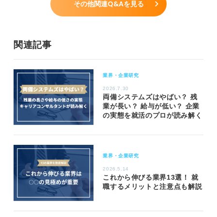
その他関連Q&Aを見る
関連記事
業界・企業研究
2026.7.30
両備システムズはやばい？ 残
業が長い？ 給与が低い？ 企業
の実態を就活のプロが読み解く
業界・企業研究
2026.5.14
これから伸びる業界13選！ 就
職するメリットと注意点も解説