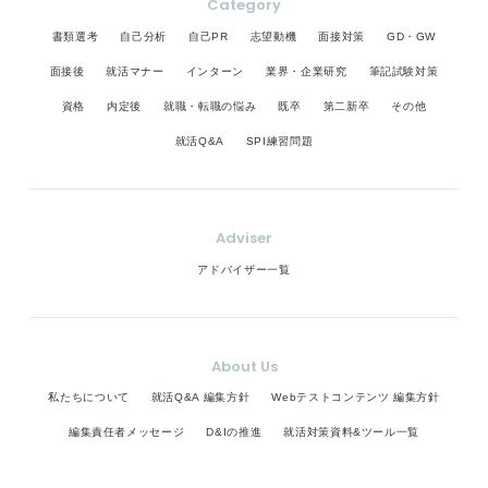
Category
書類選考
自己分析
自己PR
志望動機
面接対策
GD・GW
面接後
就活マナー
インターン
業界・企業研究
筆記試験対策
資格
内定後
就職・転職の悩み
既卒
第二新卒
その他
就活Q&A
SPI練習問題
Adviser
アドバイザー一覧
About Us
私たちについて
就活Q&A 編集方針
Webテストコンテンツ 編集方針
編集責任者メッセージ
D&Iの推進
就活対策資料&ツール一覧