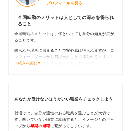
プロフィールを見る
全国転勤のメリットは人としての深みを得られ
ること
全国転勤のメリットは、何といっても自分の知見が広が
ることです。
限られた場所に留まることで安心感は得られますが、コ
ンフォートゾーンから飛び出すことで得られるメリット
⋯続きを読む▼
には、それ以上のものがあると私は考えます。
新しい土地での出会いや経験は人生を豊かにしてく
れる要素となる
私自身、湖のほとりで暮らしたり、沖縄の離島に住んだ
あなたが受けないほうがいい職業をチェックしよう
りと、さまざまな地域で多くの方に出逢ってきました。
就活では、自分が適性のある職業を選ぶことが大切で
たくさんの土地で得た経験は、やがて誰かのためになり
す。向いていない職業に就職すると、イメージとのギャ
ます。そして、何よりも話題が豊富なることで、良好な
ップから
早期の退職
に繋がってしまいます。
コミュニケーションを築く架け橋となるのです。