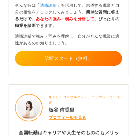
そんな時は「
適職診断
」を活用して、志望する職業と自
また私の知人は、あえて複数の地域で仕事ができるよう
分の相性をチェックしてみましょう。
簡単な質問に答え
所属している会社に希望を出したと話していました。
るだけで、
あなたの強み・弱みを分析して、
ぴったりの
理由は、その土地でしか出逢えない人と出逢い、その土
職業を診断
できます。
地でしか食せない美味しいものを食べるためだそうで
適職診断で強み・弱みを理解し、自分がどんな職業に適
す。彼女の願いはめでたく叶い、今では関東と関西を行
性があるのか知りましょう。
ったり来たりして日々を満喫しています。
さらには、双方の土地に親しい人間関係が生まれ、自分
診断スタート（無料）
の居場所が複数になったことで、大きな安心感も得られ
たと話していました。
引越しや一人暮らしはいずれ慣れるものであり、楽しみ
が上回る日がくることもあるかもしれません。
給与をもらいながら豊かな経験を積めることを恵まれた
キャリアコンサルタント／コラボレーター代
チャンスだととらえ、与えられた環境に感謝の気持ちを
表
持つことが大切だと思います。
板谷 侑香里
プロフィールを見る
ぜひ、未知の土地から多くの学びを得て、誰かのために
何かを語れるような素敵な大人になってください。
全国転勤はキャリアや人生そのものにもメリッ