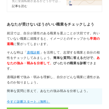
先に全国転勤があるかどうかではな
いでしょうか。全国転勤には向き・
記事を読む
人生は100年時代と言われています。会社員の間に全国
不向きがあり、向いていない人が経
転勤を通して、日本各地に暮らし、定年退職後に、転勤
験すると大きなストレスとなる可能
性があります。この記事ではキャリ
の際に気に入った土地に定住するのも良いでしょう。
アコンサルタントと一緒に全国転勤
あなたが受けないほうがいい職業をチェックしよう
のリアルと向いている人・向いてい
また、海の近くや山の近くなど、自然のなかで過ごすこ
ない人の特徴などを解説します。
とや、転勤を通して出会った人達と仲間になることで自
就活では、自分が適性のある職業を選ぶことが大切です。向い
分の見ている世界を広げることもできると思いますよ。
ていない職業に就職すると、イメージとのギャップから
早期の
退職
に繋がってしまいます。
0
そんな時は「
適職診断
」を活用して、志望する職業と自分の相
性をチェックしてみましょう。
簡単な質問に答えるだけで、
あ
なたの強み・弱みを分析して、
ぴったりの職業を診断
できま
す。
適職診断で強み・弱みを理解し、自分がどんな職業に適性があ
るのか知りましょう。
簡単な質問に答えて、あなたの強み弱みを分析しよう。
今すぐ診断スタート（無料）