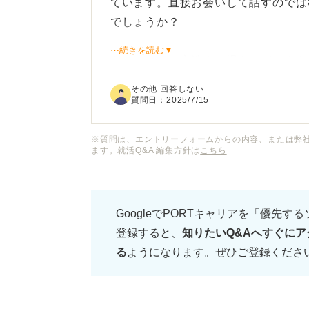
ています。直接お会いして話すのでは
でしょうか？
⋯続きを読む▼
もしメールで交渉する場合、どのよう
体的な例文や、先方に失礼にならない
その他 回答しない
質問日：
2025/7/15
また、給与交渉のメールを送るタイミ
か？
※質問は、エントリーフォームからの内容、または弊
ます。就活Q&A 編集方針は
こちら
GoogleでPORTキャリアを「優先す
登録すると、
知りたいQ&Aへすぐにア
る
ようになります。ぜひご登録くださ