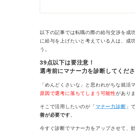
性があるため、慎重におこなう必要
メールを送るタイミングは、内定通
できるだけ早めにおこなうのが適切
以下の記事では転職の際の給与交渉を成
に給与を上げたいと考えている人は、成
熟慮した結果、給与条件について相
う。
えることで、企業側もその後の対応
39点以下は要注意！
あまりにも時間が経ってからの連絡
選考前にマナー力を診断してくだ
か」という疑念を抱かせる可能性も
「めんどくさいな」と思われがちな就活
メールで給与交渉をする際の注意点
原因で選考に落ちてしまう可能性
があり
とが最も重要です。ビジネスメール
ご相談（氏名）」のように、内容が
そこで活用したいのが「
マナー力診断
」
善が必要です
。
本文では、内定をいただいたことへ
ついて具体的な金額を提示し、相談
今すぐ診断でマナー力をアップさせて、