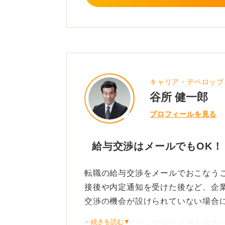
が重要です。メールが不安なら、電
どのような形でも交渉をする際の姿
2
キャリア・デベロップ
谷所 健一郎
プロフィールを見る
給与交渉はメールでもOK！
転職の給与交渉をメールでおこなう
接後や内定通知を受けた後など、企
交渉の機会が設けられていない場合
⋯続きを読む▼
ただし、タイミングや伝え方を誤る