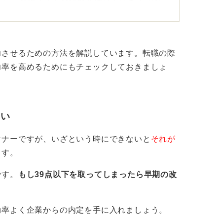
があります。
知を受け、労働条件の詳細が提示された後、
です。
功させるための方法を解説しています。転職の際
功率を高めるためにもチェックしておきましょ
談をしたいという意思を、速やかに企業に伝
を検討しやすくなります。
は、企業側に「入社の意思がないのではない
さい
あります。
マナーですが、いざという時にできないと
それが
としては、まず丁寧な言葉遣いを心掛けるこ
ます。
の基本に則り、件名には「内定承諾に関する
一目でわかるように記載しましょう。
です。
もし39点以下を取ってしまったら早期の改
の感謝の気持ちを述べたうえで、給与条件に
をしたい旨を明確に伝えます。
効率よく企業からの内定を手に入れましょう。