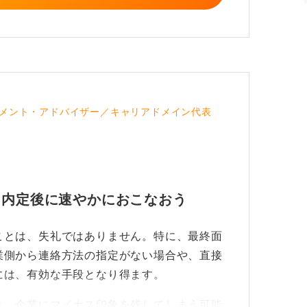
話で相談するのも有効と考えられます。
勢は崩さないことを意識しましょう。
メント・アドバイザー／キャリアドメイン代表
 内定後に速やかにおこなおう
ことは、失礼ではありません。特に、最終面
業側から連絡方法の指定がない場合や、直接
には、有効な手段となり得ます。
と、企業にマイナス印象を残してしまう可能