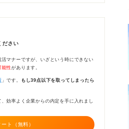
遣いは必須です。「～いただけますでしょう
内定への感謝と入社意欲を明確に示します。
経験、スキル、貢献できる点を具体的に提示
ください
加えると良いです。
する。たとえば、「これまでの経験とスキル
就活マナーですが、いざという時にできない
検討いただけないでしょうか。難しい場合
可能性
があります。
といった言葉の余地を残す表現にしましょ
断
」です。
もし39点以下を取ってしまったら
ら承諾前までとなります。
て、効率よく企業からの内定を手に入れまし
提示して交渉しよう
タート（無料）
体的な根拠にもとづいて丁寧におこなうこと