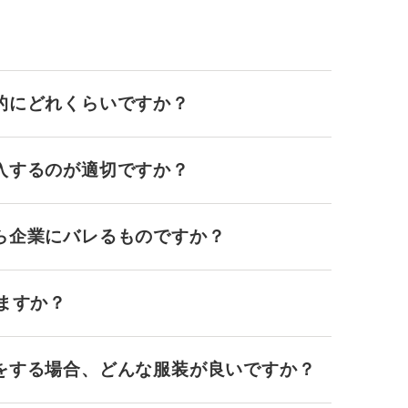
〇です。
、誠にありがとうございます。貴社の一員と
と、大変光栄に存じます。
ました年収〇〇万円という条件について、大
的にどれくらいですか？
までの職務経験、専門スキル、および業界水
、〇〇万円程度を希望していますがいかでし
入するのが適切ですか？
も重々承知しております。もし、提示させて
ら、〇〇万円であればお受けさせていただく
ら企業にバレるものですか？
度ご検討いただけますと幸いです。
ますか？
をする場合、どんな服装が良いですか？
気持ちを伝えたうえで、具体的な根拠を示し
めに交渉することで、企業に与える印象を和