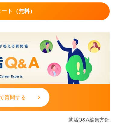
相談の姿勢で臨もう
タート（無料）
くまでも交渉ではなく確認や相談という姿勢
く、「提示いただいた年収について、私のこ
どを考慮すると、〇〇万円程度でのご提示は
、具体的な根拠を示しながら、理解を求める
〇〇万円であればお受けさせていただくこと
案を示すことも有効です。
で質問する
。
 〇〇）
就活Q&A編集方針