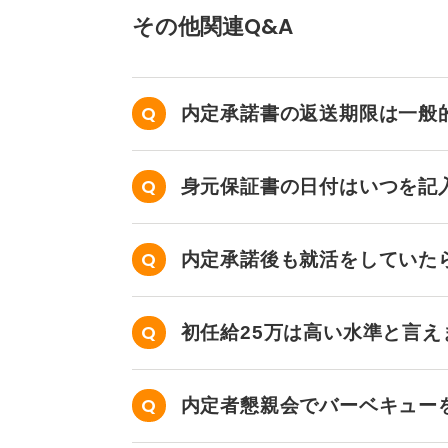
その他関連Q&A
いつもお世話になっております。〇
この度は、内定のご連絡をいただき
して貢献できる機会をいただけるこ
つきましては、先日ご提示いただき
内定承諾書の返送期限は一般
変恐縮ではございますが、私のこれ
準などを総合的に考慮いたしますと
身元保証書の日付はいつを記
ょうか。
もちろん、貴社の給与体系やご事情
いただいた金額が難しいようでした
内定承諾後も就活をしていた
ことも検討しております。
お忙しいところ大変恐縮ですが、一
初任給25万は高い水準と言え
何卒よろしくお願い申し上げます。
署名
内定者懇親会でバーベキュー
給与交渉では、内定に対して感謝の
つつ、あくまで相談という形で控え