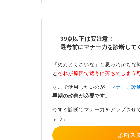
す。
メールで交渉する場合、丁寧な言葉
か」などのクッション言葉を使い、
39点以下は要注意！
希望額だけでなく、その根拠となる
選考前にマナー力を診断して
し、業界水準など客観的なデータも
譲歩案も示し、建設的な姿勢を強調
「めんどくさいな」と思われがちな
を考慮いただき、年収〇〇万円でご
と
それが原因で選考に落ちてしまう
は、〇〇万円でもお受けできます」
そこで活用したいのが「
マナー力診
う。
早期の改善が必要です
。
交渉のタイミングは、内定通知後か
今すぐ診断でマナー力をアップさせ
ょう。
感謝と意欲を持ちつつ根拠を
診断ス
給与交渉は、感謝と意欲を示し、具