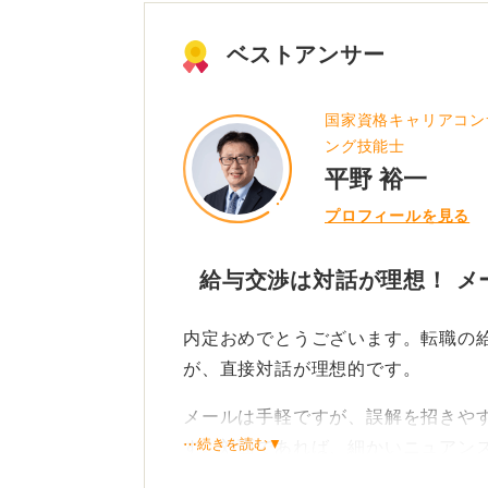
ベストアンサー
国家資格キャリアコン
ング技能士
平野 裕一
プロフィールを見る
給与交渉は対話が理想！ メ
内定おめでとうございます。転職の
が、直接対話が理想的です。
メールは手軽ですが、誤解を招きや
⋯続きを読む▼
す。対面であれば、細かいニュアン
す。ただし、遠方や相手の多忙さを