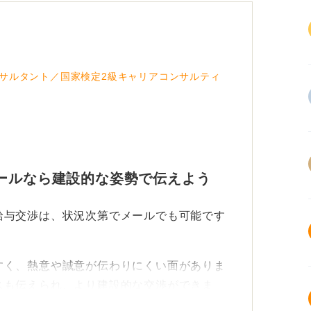
サルタント／国家検定2級キャリアコンサルティ
ールなら建設的な姿勢で伝えよう
給与交渉は、状況次第でメールでも可能です
すく、熱意や誠意が伝わりにくい面がありま
スも伝えられ、より建設的な交渉ができま
考慮すると、メールも選択肢の一つとなりま