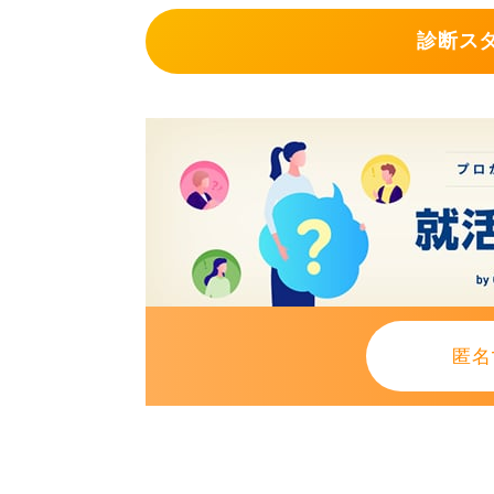
感謝の気持ちと根拠を持って
診断ス
失礼にならない伝え方としては、あ
を示すことが大切です。
一方的に希望額を主張するのではな
れまでの経験やスキル、業界水準な
難しいでしょうか」といったように
形での表現を心掛けましょう。
また、「もし難しいようでしたら、
も検討しております」といった競歩
匿名
具体的な例文を参考にしてください
件名：内定承諾に関するご相談（〇〇
〇〇株式会社
採用ご担当者様