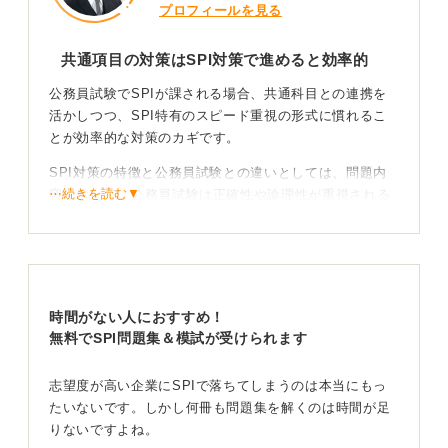
プロフィールを見る
共通項目の対策はSPI対策で進めると効率的
公務員試験でSPIが課される場合、共通科目との連携を
活かしつつ、SPI特有のスピード重視の形式に慣れるこ
とが効率的な対策のカギです。
SPI対策の特徴と公務員試験との違いとしては、問題内
⋯続きを読む▼
容において、公務員試験は正確性や論理性が重視される
一方、SPIでは正確性に加えてスピードが求められま
す。
また、出題分野についても、公務員試験はより幅広く、
おもに言語や非言語分野が中心となっています。
時間がない人におすすめ！
効率的なSPI対策のステップとしては、まず数的処理
無料でSPI問題集＆模試が受けられます
（判断推理・数的推理）に取り組むのがおすすめです。
これらは公務員試験と出題範囲が共通しているため、公
志望度が高い企業にSPIで落ちてしまうのは本当にもっ
務員試験用の教材を使って理解を深めることで、SPI対
たいないです。しかし何冊も問題集を解くのは時間が足
策にも役立ちます。
りないですよね。