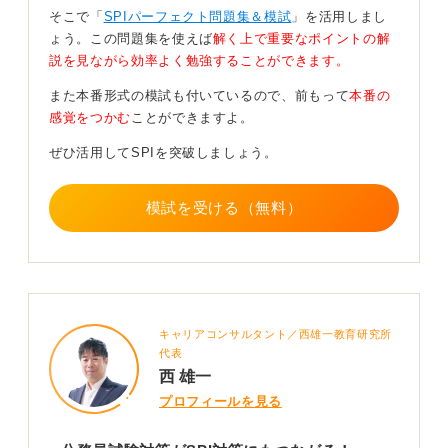
ただし、SPIでは公務員試験とは異なる問題も多く出題
そこで「
SPIパーフェクト問題集＆模試
」を活用しまし
されます。たとえば、言語分野では語句の意味、文法、
ょう。この問題集を使えば
解く上で重要なポイントの解
文の並べ替え、空欄補充などが頻出です。
説を見ながら効率よく勉強することができます。
非言語分野では表の読み取りや集合、損益算、仕事算、
また本番形式の模試も付いているので、前もって
本番の
順列・組合せなどの出題が見られます。
感覚をつかむ
ことができますよ。
バランス良く解ききるために出題パターンに慣れよ
ぜひ活用してSPIを突破しましょう。
う
模試を受ける（無料）
限られた時間内に正確に解くためには、スキップ力を鍛
えることが大切です。難しい問題に固執せず、取れる問
題を確実に解く姿勢が求められます。そのためにも、出
題傾向を正しく把握し、素早く処理できるように練習を
重ねていきましょう。
キャリアコンサルタント／西雄一教育研究所
練習時間は1日15分からでも構いません。継続して取り
代表
組むことで、出題パターンに慣れ、時間配分の感覚も身
西 雄一
についてきます。ぜひ日々の学習のなかで、繰り返し練
プロフィールを見る
習をおこなっていきましょう。