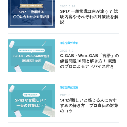
2026.5.14
SPIと一般常識は何が違う？ 試
験内容やそれぞれの対策法を解
説
筆記試験対策
2026.7.9
C-GAB・Web-GAB「言語」の
練習問題10問と解き方！ 就活
のプロによるアドバイス付き
筆記試験対策
2026.8.6
SPIが難しいと感じる人におす
すめの解き方｜プロ直伝の対策
のコツ