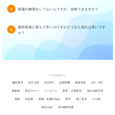
4
面接の練習をしてないんですが、合格できますか？
最終面接に落ちて辛いのですがどう立ち直れば良いです
5
か？
Category
書類選考
自己分析
自己PR
志望動機
面接対策
GD・GW
面接後
就活マナー
インターン
業界・企業研究
筆記試験対策
資格
内定後
就職・転職の悩み
既卒
第二新卒
その他
就活Q&A
SPI練習問題