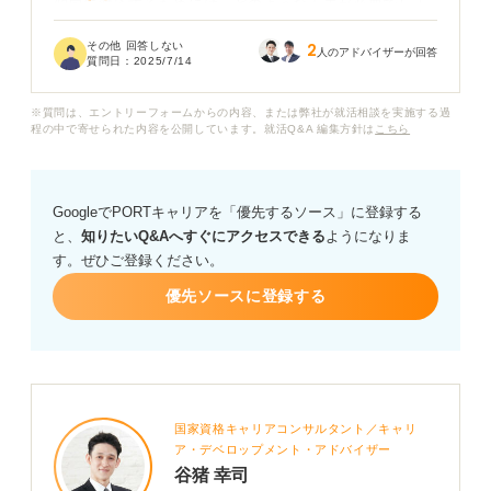
傾向に対応するためには、どのような工夫が必要でしょ
うか？
その他 回答しない
2
人のアドバイザーが回答
質問日：
2025/7/14
また、限られた時間で正確に問題を解くために、意識す
べきポイントや練習方法があれば教えていただきたいで
※質問は、エントリーフォームからの内容、または弊社が就活相談を実施する過
す。務員試験対策と並行しながらSPIを効率よく攻略す
程の中で寄せられた内容を公開しています。就活Q&A 編集方針は
こちら
る方法について、アドバイスをお願いいたします。
GoogleでPORTキャリアを「優先するソース」に登録する
と、
知りたいQ&Aへすぐにアクセスできる
ようになりま
す。ぜひご登録ください。
優先ソースに登録する
国家資格キャリアコンサルタント／キャリ
ア・デベロップメント・アドバイザー
谷猪 幸司