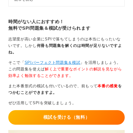
事ではキャリアコンサルタントが
SPI3の基本的な対策から攻略法ま
でを徹底解説します。
時間がない人におすすめ！
SPIは中学・高校レベルの問題で解きやすいものの問題
無料でSPI問題集＆模試が受けられます
数が多く、短時間で効率的に数多くの問題を解く必要が
あります。普段のキャリア支援においても、制限時間を
志望度が高い企業にSPIで落ちてしまうのは本当にもったいな
設けて練習してもらっています。
いです。しかし
何冊も問題集を解くのは時間が足りないですよ
ね。
SPIの場合は参考書の種類も多いです。それを用いて練
習するとともにアプリも活用して、瞬時に問題が解ける
そこで「
SPIパーフェクト問題集＆模試
」を活用しましょう。
ようにトレーニングを積みましょう。
この問題集を使えば
解く上で重要なポイントの解説を見ながら
効率よく勉強することができます。
公務員試験にはない、性格検査もSPIにはあるため対策
を練っておくことがおすすめです。
また本番形式の模試も付いているので、前もって
本番の感覚
を
つかむことができますよ。
0
ぜひ活用してSPIを突破しましょう。
模試を受ける（無料）