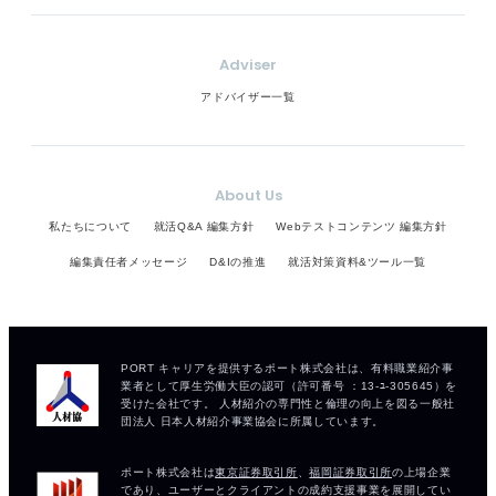
Adviser
アドバイザー一覧
About Us
私たちについて
就活Q&A 編集方針
Webテストコンテンツ 編集方針
編集責任者メッセージ
D&Iの推進
就活対策資料&ツール一覧