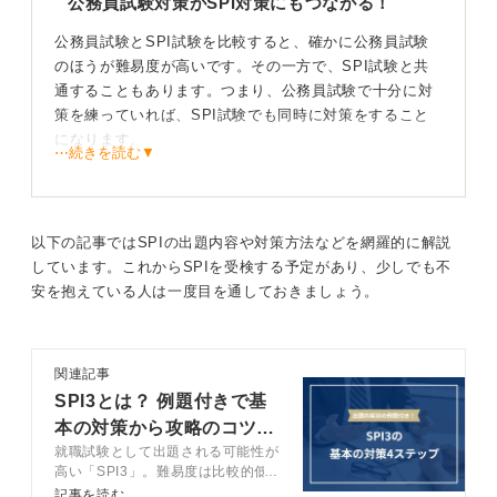
公務員試験対策がSPI対策にもつながる！
0
公務員試験とSPI試験を比較すると、確かに公務員試験
のほうが難易度が高いです。その一方で、SPI試験と共
通することもあります。つまり、公務員試験で十分に対
策を練っていれば、SPI試験でも同時に対策をすること
になります。
⋯続きを読む▼
しかし、すべての単元が共通しているわけではありませ
ん。
公務員試験における数的処理は、判断推理、数的推理、
以下の記事ではSPIの出題内容や対策方法などを網羅的に解説
資料解釈は、SPIの非言語における情報の読み取り、推
しています。これからSPIを受検する予定があり、少しでも不
論、順列・組み合わせ、表の解釈にあたります。
安を抱えている人は一度目を通しておきましょう。
一方、公務員試験の文章理解における現代文は、SPIの
二語の関係、語句の意味、空欄補充、長文がメインで
関連記事
す。
SPI3とは？ 例題付きで基
本の対策から攻略のコツま
就職試験として出題される可能性が
で完全網羅
共通点と違いを意識してスキマ時間も有効活用しよ
高い「SPI3」。難易度は比較的低
う
いですが、油断は禁物です。この記
記事を読む