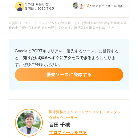
その他 回答しない
2
自己PRに書いているみたいですが、私は特にありませ
人のアドバイザーが回答
質問日：
2025/7/15
ん。
※質問は、エントリーフォームからの内容、または弊社が就活相談を実施する過
実習で求められる自己PRとは、具体的にどのような内容
程の中で寄せられた内容を公開しています。就活Q&A 編集方針は
こちら
を書くのがおすすめなのでしょうか？ また、看護にかか
わった経験がない場合、どのような点を意識して自己PR
を作成すれば良いか、アドバイスをお願いします。
GoogleでPORTキャリアを「優先するソース」に登録する
と、
知りたいQ&Aへすぐにアクセスできる
ようになりま
す。ぜひご登録ください。
優先ソースに登録する
国家資格キャリアコンサルタント／メンタル
心理カウンセラー
百田 千穂
プロフィールを見る