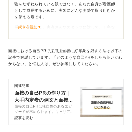
験をたずねられている訳ではなく、あなた自身が看護師
として成長するために、実習にどんな姿勢で取り組むか
を伝える場です。
⋯続きを読む▼
看護学生として、患者さんやスタッフに対して、丁寧な
対応ができるかということや、知らないことに対して、
素直に学ぼうとする姿勢があるかどうかを病院としても
知りたいと思っているはずです。
面接における自己PRで採用担当者に好印象を残す方法は以下の
看護の経験やボランティア経験はなくても、今までのア
記事で解説しています。「どのような自己PRをしたら良いかわ
ルバイト経験や学校生活のなかで相手の立場に立ったコ
からない」と悩む人は、ぜひ参考にしてください。
ミュニケーションをしてきた経験や、コツコツと積み重
ねてきたこと、周囲の人のサポートなど、何らかの看護
師として活躍する際にも役立てそうな経験を重ねてきた
関連記事
のではないでしょうか。
面接の自己PRの作り方｜
大手内定者の例文と面接官
看護師として活かせる経験を積極的に伝えよう
面接の自己PRは独自性のあるエピ
の評価基準も公開
ソードが求められます。キャリアコ
これまでの経験のなかで、看護師として活かせそうな事
ンサルタントが自己PRで盛り込む
記事を読む
べき内容や作成方法を例文と解説。
柄をアピールしましょう。
記事を参考に独自性のある自己PR