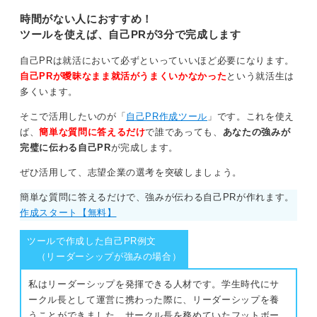
を作成し、他の学生と差別化して面
そして、実習の機会を通して患者やスタッフへの気配り
接を突破しましょう。
時間がない人におすすめ！
を忘れずに、積極的に学びながら取り組んでいきたいと
ツールを使えば、自己PRが3分で完成します
いうことを伝えてみましょう。
自己PRは就活において必ずといっていいほど必要になります。
0
自己PRが曖昧なまま就活がうまくいかなかった
という就活生は
多くいます。
そこで活用したいのが「
自己PR作成ツール
」です。これを使え
ば、
簡単な質問に答えるだけ
で誰であっても、
あなたの強みが
完璧に伝わる自己PR
が完成します。
ぜひ活用して、志望企業の選考を突破しましょう。
簡単な質問に答えるだけで、強みが伝わる自己PRが作れます。
作成スタート【無料】
ツールで作成した自己PR例文
（リーダーシップが強みの場合）
私はリーダーシップを発揮できる人材です。学生時代にサ
ークル長として運営に携わった際に、リーダーシップを養
うことができました。サークル長を務めていたフットボー