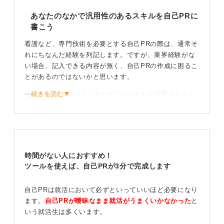
あなたのなかで汎用性のあるスキルを自己PRに
書こう
看護など、専門技術を必要とする自己PRの際は、通常そ
れにちなんだ経験を列記します。ですが、業界経験がな
い場合、記入できる内容が無く、自己PRの作成に困るこ
とがあるのではないかと思います。
⋯続きを読む▼
そのようなときには、ポータブルスキルを活用するとよ
いでしょう。スキルには二種類あります。一つはテクニ
カルスキル、もう一方がポータブルスキルです。
テクニカルスキルは、その業界ならではのスキルを示し
ます。たとえば、看護がそれにあたります。
時間がない人におすすめ！
一方で、ポータブルスキルは、どのような業界や業種で
ツールを使えば、自己PRが3分で完成します
あっても普遍的に強みとして持ち運びのできるスキルの
ことを示します。
自己PRは就活において必ずといっていいほど必要になり
ます。
自己PRが曖昧なまま就活がうまくいかなかった
と
専門技術でのエピソードが見当たらない場合には、この
いう就活生は多くいます。
ポータブルスキルのなかから、今後の職務に関連のあり
そうなものを選定して自己PRを作成します。