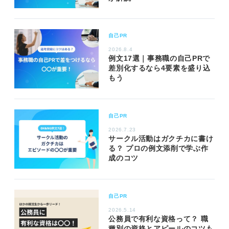
自己PR
2026.8.4
例文17選｜事務職の自己PRで
差別化するなら4要素を盛り込
もう
自己PR
2026.7.23
サークル活動はガクチカに書け
る？ プロの例文添削で学ぶ作
成のコツ
自己PR
2026.5.14
公務員で有利な資格って？ 職
種別の資格とアピールのコツも