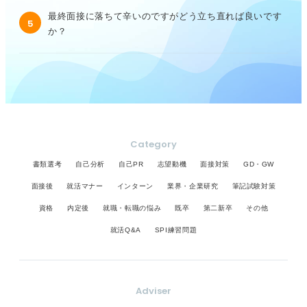
最終面接に落ちて辛いのですがどう立ち直れば良いです
5
か？
Category
書類選考
自己分析
自己PR
志望動機
面接対策
GD・GW
面接後
就活マナー
インターン
業界・企業研究
筆記試験対策
資格
内定後
就職・転職の悩み
既卒
第二新卒
その他
就活Q&A
SPI練習問題
Adviser