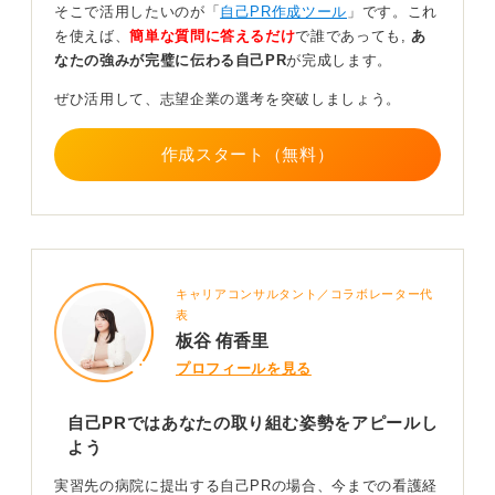
そこで活用したいのが「
自己PR作成ツール
」です。これ
を使えば、
簡単な質問に答えるだけ
で誰であっても,
あ
ポータブルスキルのおもなものには、論理的思考力、コ
なたの強みが完璧に伝わる自己PR
が完成します。
ミュニケーション能力、問題解決能力、プレゼンテーシ
ョン能力などがあります。これは、看護の現場に限ら
ぜひ活用して、志望企業の選考を突破しましょう。
ず、アルバイトや学生時代のことでも差支えありませ
ん。
作成スタート（無料）
ポータブルスキルを活用して数値で伝わるエピソー
ドを選ぼう
このとき、具体的な数値を入れられるものを選ぶことが
ポイントです。なぜなら、人は数値化されたもののほう
キャリアコンサルタント／コラボレーター代
が、評価をしやすいからです。
表
板谷 侑香里
これまでの経験を棚卸しして、数値化できる実績を探
プロフィールを見る
し、自己PR表を作成してみてください。
自己PRではあなたの取り組む姿勢をアピールし
よう
0
実習先の病院に提出する自己PRの場合、今までの看護経