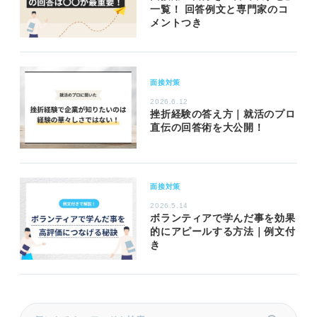
一覧！ 回答例文と専門家のコ
メントつき
面接対策
2026.6.12
挫折経験の答え方｜就活のプロ
直伝の回答術を大公開！
面接対策
2026.5.14
ボランティアで学んだ事を効果
的にアピールする方法｜例文付
き