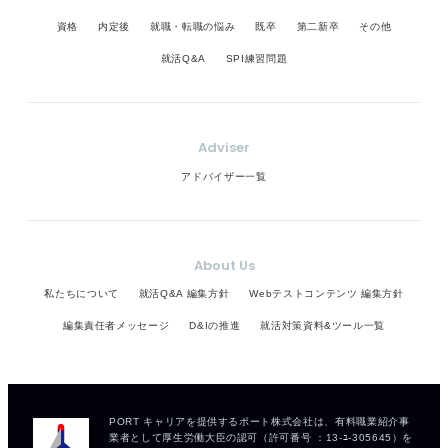
資格
内定後
就職・転職の悩み
既卒
第二新卒
その他
就活Q&A
SPI練習問題
Adviser
アドバイザー一覧
About Us
私たちについて
就活Q&A 編集方針
Webテストコンテンツ 編集方針
編集責任者メッセージ
D&Iの推進
就活対策資料&ツール一覧