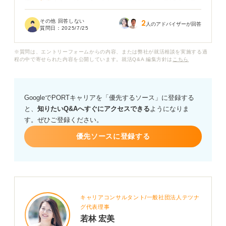
周りの友人からは「フットワークが軽いね」とはよく言
われるのですが、一方で、もっと慎重に考えるべきだっ
その他 回答しない
2
たと後悔することも何度かあります。
人のアドバイザーが回答
質問日：
2025/7/25
就職活動においても、興味を持った企業にすぐにエント
※質問は、エントリーフォームからの内容、または弊社が就活相談を実施する過
リーシートを提出したり、あまり深く考えずにインター
程の中で寄せられた内容を公開しています。就活Q&A 編集方針は
こちら
ンシップに参加したりすることがあります。
こうした点を短所として伝える場合、どのように表現す
GoogleでPORTキャリアを「優先するソース」に登録する
ればマイナスイメージを持たれないのか教えてくださ
と、
知りたいQ&Aへすぐにアクセスできる
ようになりま
い。アドバイスよろしくお願いします。
す。ぜひご登録ください。
優先ソースに登録する
キャリアコンサルタント/一般社団法人テツナ
グ代表理事
若林 宏美