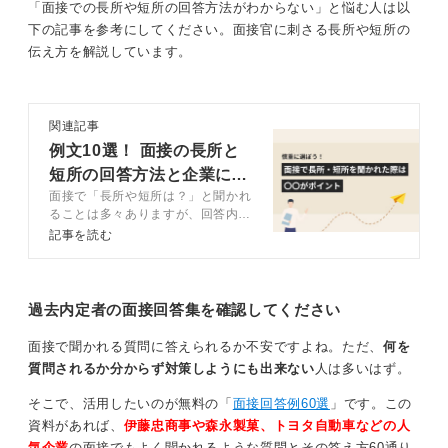
「面接での長所や短所の回答方法がわからない」と悩む人は以
そのうえで、「現在は行動する前に、必ず自分なりの判
下の記事を参考にしてください。面接官に刺さる長所や短所の
断基準やチェックリストを作成し、それに沿って動くよ
伝え方を解説しています。
うに心掛けています」と改善策を示すことが大切です。
たとえば、「事前に企業研究をし、インターンシップ参
関連記事
加の目的や質問事項をリストアップしてからエントリー
例文10選！ 面接の長所と
するようにした結果、面談で自分の強みを的確に伝えら
れるようになりました」と成果を伝えることができれ
短所の回答方法と企業に刺
ば、短所が成長の種であることを印象づけられます。
面接で「長所や短所は？」と聞かれ
さる伝え方を解説
ることは多々ありますが、回答内容
や言葉の選び方に迷っている人もい
記事を読む
改善策や成長エピソードを添えることで、前向きな
るのではないでしょうか。特に短所
印象に変えよう
はひと工夫を加えることで面接官が
持つ印象が大きく変わります。この
記事では採用経験のあるキャリアコ
過去内定者の面接回答集を確認してください
最後に、「思い立ったらすぐ行動に移せる機動性は自分
ンサルタントと一緒に面接での長
の持ち味でもあるため、今は準備の時間を確保すること
所・短所の回答方法やコツを解説し
面接で聞かれる質問に答えられるか不安ですよね。ただ、
何を
で、機動力をマイナスにしないよう調整しています」と
ます。
質問されるか分からず対策しようにも出来ない
人は多いはず。
まとめましょう。
そこで、活用したいのが無料の「
面接回答例60選
」です。この
短所を正直に伝えつつ、自己改善意欲と成果を示すバラ
資料があれば、
伊藤忠商事や森永製菓、トヨタ自動車などの人
ンスの取れたアピールになります。
気企業
の面接でもよく聞かれるような質問とその答え方60通り