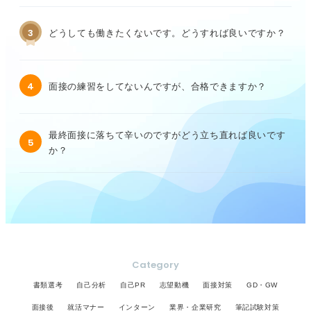
3
どうしても働きたくないです。どうすれば良いですか？
4
面接の練習をしてないんですが、合格できますか？
最終面接に落ちて辛いのですがどう立ち直れば良いです
5
か？
Category
書類選考
自己分析
自己PR
志望動機
面接対策
GD・GW
面接後
就活マナー
インターン
業界・企業研究
筆記試験対策