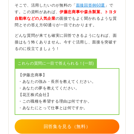
で、自己認識力と成長意欲を示しましょう。
そこで、活用したいのが無料の「
面接回答例60選
」で
す。この資料があれば、
伊藤忠商事や森永製菓、トヨタ
0
自動車などの人気企業
の面接でもよく聞かれるような質
問とその答え方60通りが一目でわかります。
どんな質問が来ても確実に回答できるようになれば、面
接はもう怖くありません。今すぐ活用し、面接を突破す
るのに役立てましょう！
これらの質問に一目で答えられる！(一部)
【伊藤忠商事】
・あなたの強み・長所を教えてください。
・あなたの夢を教えてください。
【花王株式会社】
・この職種を希望する理由は何ですか。
・あなたにとって仕事とは何ですか。
回答集を見る（無料）