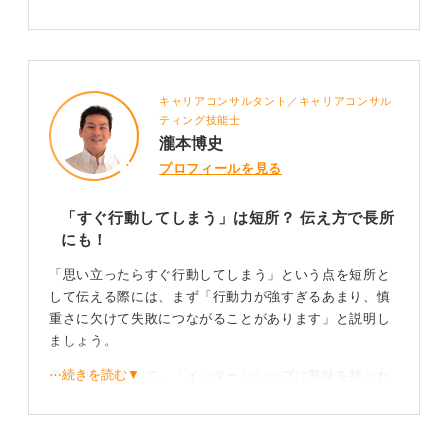
キャリアコンサルタント／キャリアコンサル
ティング技能士
瀧本博史
プロフィールを見る
「すぐ行動してしまう」は短所？ 伝え方で長所
にも！
「思い立ったらすぐ行動してしまう」という点を短所と
して伝える際には、まず「行動力が強すぎるあまり、慎
重さに欠けて失敗につながることがあります」と説明し
ましょう。
⋯続きを読む▼
具体的な例として、「インターンシップに興味を持った
際、十分な準備をせずに参加してしまい、自分のアピー
ルポイントをうまく伝えきれなかった経験があります」
と実体験を添えると、面接官にも説得力が増します。