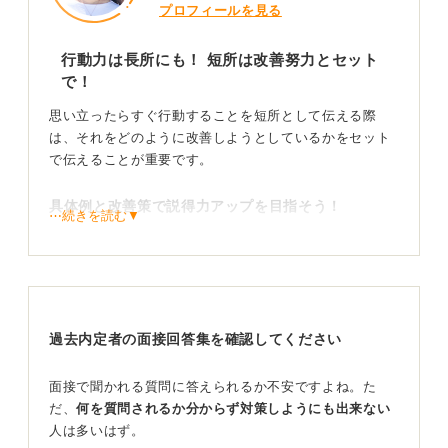
プロフィールを見る
行動力は長所にも！ 短所は改善努力とセット
で！
思い立ったらすぐ行動することを短所として伝える際
は、それをどのように改善しようとしているかをセット
で伝えることが重要です。
具体例と改善策で説得力アップを目指そう！
⋯続きを読む▼
たとえば、「私の短所は、思い立ったらすぐに行動して
しまうところです。具体的には、深く考える前に行動し
てしまい、〇〇のような失敗をした経験があります。
友人からはフットワークが軽いと評価していただくこと
過去内定者の面接回答集を確認してください
もありますが、この点は改善すべきだと考えており、行
動力を保ちつつも、一度立ち止まって慎重に考えるよう
面接で聞かれる質問に答えられるか不安ですよね。た
心掛けています」といった伝え方が考えられます。
だ、
何を質問されるか分からず対策しようにも出来ない
人は多いはず。
単に短所を述べるだけでなく、改善努力を伝えること