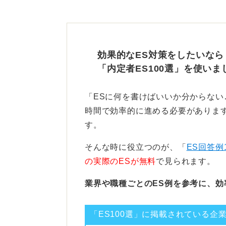
日程が間に合わなければ、正直な点数
を目指して勉強しています」と併記
それで応募先の判断を待つしかない
効果的なES対策をしたいなら
ね。応援しています。
「内定者ES100選」を使いま
1
「ESに何を書けばいいか分からな
時間で効率的に進める必要があります
す。
そんな時に役立つのが、「
ES回答例
の実際のESが無料
で見られます。
業界や職種ごとのES例を参考に、効
「ES100選」に掲載されている企