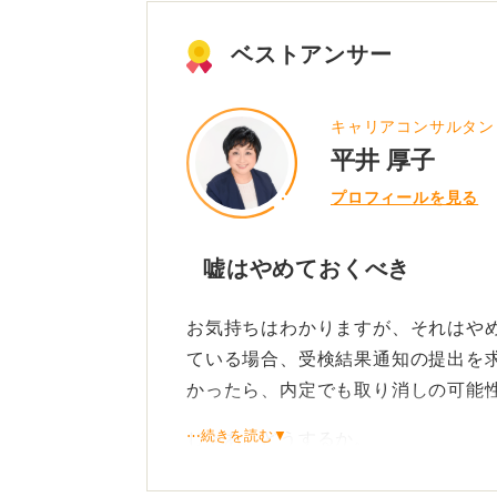
ベストアンサー
キャリアコンサルタン
平井 厚子
プロフィールを見る
嘘はやめておくべき
お気持ちはわかりますが、それはや
ている場合、受検結果通知の提出を
かったら、内定でも取り消しの可能
⋯続きを読む▼
じゃあ、どうするか。
一番良いのは今から受検して、650