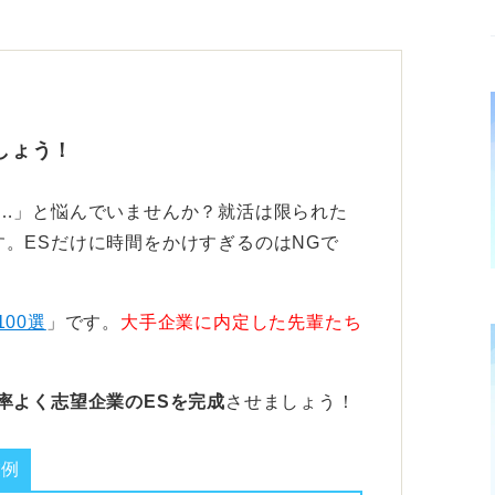
を書いて、「○月○日受検予定。650点以上
することです。
と思います。試験日程が間に合うといいです
しょう！
い…」と悩んでいませんか？就活は限られた
。ESだけに時間をかけすぎるのはNGで
100選
」です。
大手企業に内定した先輩たち
率よく志望企業のESを完成
させましょう！
業例