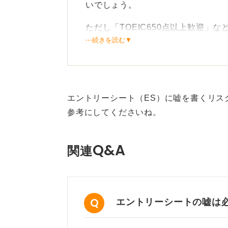
いでしょう。
ただし「TOEIC650点以上歓迎」
⋯続きを読む▼
TOIECのスコアを重視している企
能性がありますので、多少の偽りで
仮に偽りの点数を記載して内定をも
エントリーシート（ES）に嘘を書くリス
不安な日々を過ごすことにもなりか
参考にしてくださいね。
また公式認定書の再発行期間は2年間
書がない場合、再発行ができないこ
Q&A
関連
応募が難しいことを覚悟のうえで、
得点を目指して勉強しているので応
でしょう。
エントリーシートの嘘は
0