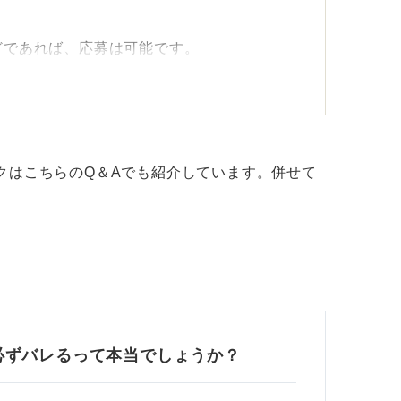
などであれば、応募は可能です。
業であれば、公式認定書の提出を求められる可
もおこなうべきではありません。
らっても、いつかわかってしまうのではと、
クはこちらのQ＆Aでも紹介しています。併せて
ねません。
ですので、2年前に取得をしていて公式認定
とも考えておく必要があります。
採用担当者に正直なスコアを伝えて、現在高
募ができないか、相談をしてみる方法はある
必ずバレるって本当でしょうか？