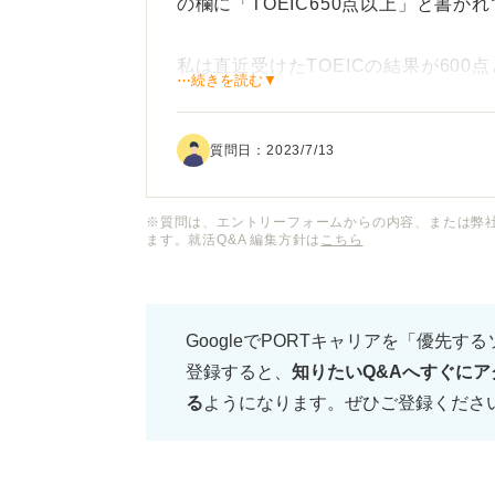
の欄に「TOEIC650点以上」と書か
私は直近受けたTOEICの結果が60
⋯続きを読む▼
記入欄に点数を書き込む場所があるの
てもバレないですか？
質問日：
2023/7/13
入社までには650点を取れるよう勉
※質問は、エントリーフォームからの内容、または弊
ます。就活Q&A 編集方針は
こちら
GoogleでPORTキャリアを「優先す
登録すると、
知りたいQ&Aへすぐにア
る
ようになります。ぜひご登録くださ