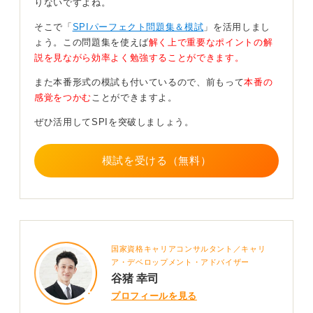
りないですよね。
言語は空欄補充、熟語の成り立ち、文節の並べ替え、長
文読解、非言語は推論、場合の数、確率、集合、損益
そこで「
SPIパーフェクト問題集＆模試
」を活用しまし
算、速度算、割合の計算、年齢算、通過算、整数の整理
ょう。この問題集を使えば
解く上で重要なポイントの解
が出題されます。
説を見ながら効率よく勉強することができます。
Webテスティングの場合、非言語では電卓の使用が認め
また本番形式の模試も付いているので、前もって
本番の
られています。なお、それぞれの問題数については非公
感覚をつかむ
ことができますよ。
表になっています。
ぜひ活用してSPIを突破しましょう。
一方、性格検査は約300問あります。日常生活における
思考や行動に関する質問が出題されますが、回答にあた
模試を受ける（無料）
っては嘘はいけません。
企業に良く見せるために普段の自分とは異なる回答をし
た場合、採用後にミスマッチが起こる可能性がありま
す。自分の直感を頼りに素直にそのまま答えましょう。
国家資格キャリアコンサルタント／キャリ
0
ア・デベロップメント・アドバイザー
谷猪 幸司
プロフィールを見る