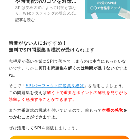
や時間配分のコツを対策の
SPIは受検方式によって時間が異な
プロが解説
り、Webテスティングの場合65分
すべてで速さと志望企業との相性を意識しよう
となります。制限時間によって問題
記事を読む
数が異なるため、受検方式に合わせ
た対策が必要です。この記事ではキ
ャリアコンサルタントと一緒に65
分のSPIの対策方法を解説します。
1問あたり60～90秒で解くことができるように意識し
時間がない人におすすめ！
て、解いていきましょう。
無料でSPI問題集＆模試が受けられます
性格検査も企業によっては重要視している企業もありま
志望度が高い企業にSPIで落ちてしまうのは本当にもったいな
す。
いです。しかし
何冊も問題集を解くのは時間が足りないですよ
ね。
一貫性のある回答を心がけていくこと、リーダーシップ
志向、協調性、慎重さなど企業ごとに重視する資質が異
そこで「
SPIパーフェクト問題集＆模試
」を活用しましょう。
なるので、志望企業の風土とズレないように意識するこ
この問題集を使えば
解く上で重要なポイントの解説を見ながら
とも重要です。
効率よく勉強することができます。
1つに問題に固執せずに速度を意識して進めていきましょ
また本番形式の模試も付いているので、前もって
本番の感覚
を
う。
つかむことができますよ。
ぜひ活用してSPIを突破しましょう。
0