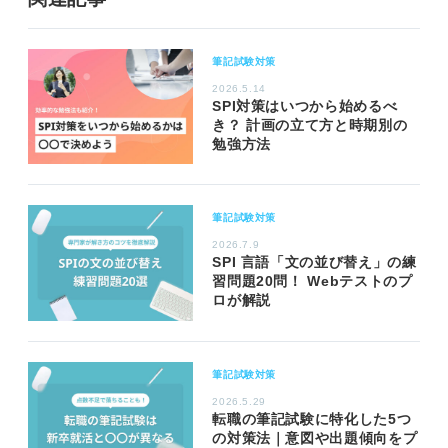
筆記試験対策
2026.5.14
SPI対策はいつから始めるべ
き？ 計画の立て方と時期別の
勉強方法
筆記試験対策
2026.7.9
SPI 言語「文の並び替え」の練
習問題20問！ Webテストのプ
ロが解説
筆記試験対策
2026.5.29
転職の筆記試験に特化した5つ
の対策法｜意図や出題傾向をプ