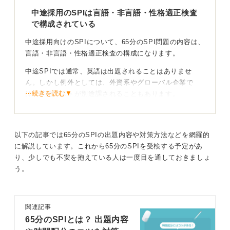
中途採用のSPIは言語・非言語・性格適正検査
で構成されている
中途採用向けのSPIについて、65分のSPI問題の内容は、
言語・非言語・性格適正検査の構成になります。
中途SPIでは通常、英語は出題されることはありませ
ん。しかし例外としては、外資系やグローバル企業で
⋯続きを読む▼
は、英語テストが別途課されることもあります。
募集要項や案内メールに「英語試験あり」と書かれてい
ないか必ず確認をしてください。
以下の記事では65分のSPIの出題内容や対策方法などを網羅的
特に対策しておく必要がある問題としては、言語問題で
に解説しています。これから65分のSPIを受検する予定があ
は読解力・文法力の同義語・反義語・文の並び替え、非
り、少しでも不安を抱えている人は一度目を通しておきましょ
言語問題では速さ、割合、損益、集合などの計算問題で
う。
す。
対策として有効なポイントは、中学数学やビジネス国語
が有効ですので、そんなに大きく新卒と難易度は変わり
関連記事
ませんが、解くスピードと正確さが求められます。
65分のSPIとは？ 出題内容