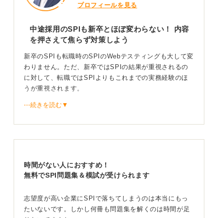
プロフィールを見る
中途採用のSPIも新卒とほぼ変わらない！ 内容
を押さえて焦らず対策しよう
新卒のSPIも転職時のSPIのWebテスティングも大して変
わりません。ただ、新卒ではSPIの結果が重視されるの
に対して、転職ではSPIよりもこれまでの実務経験のほ
うが重視されます。
⋯続きを読む▼
転職では実務経験が重視される
時間がない人におすすめ！
65分のSPIは制限時間が65分ということであり、能力検
無料でSPI問題集＆模試が受けられます
査35分と性格適性検査30分で構成されています。
能力検査は、いわゆる言語・非言語問題です。英語は一
志望度が高い企業にSPIで落ちてしまうのは本当にもっ
般的には出題されません。
たいないです。しかし何冊も問題集を解くのは時間が足