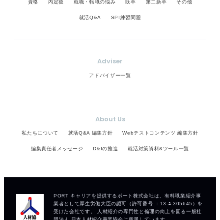
資格
内定後
就職・転職の悩み
既卒
第二新卒
その他
就活Q&A
SPI練習問題
Adviser
アドバイザー一覧
About Us
私たちについて
就活Q&A 編集方針
Webテストコンテンツ 編集方針
編集責任者メッセージ
D&Iの推進
就活対策資料&ツール一覧