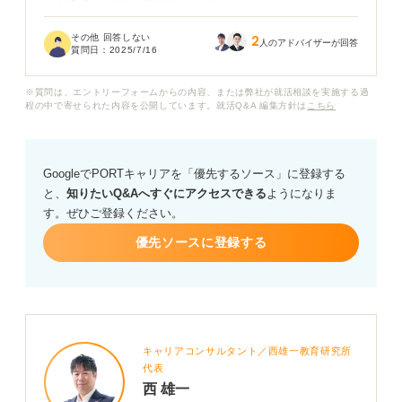
65分間で課される内容は、言語・非言語だけでしょう
か？ 英語が出題される場合もあるのか知っておきたいで
その他 回答しない
2
す。また、中途向けSPIで特に対策しておくべき問題
人のアドバイザーが回答
質問日：
2025/7/16
や、時間配分で注意すべきポイントについても教えてく
ださい。
※質問は、エントリーフォームからの内容、または弊社が就活相談を実施する過
程の中で寄せられた内容を公開しています。就活Q&A 編集方針は
こちら
中途採用向けのSPIに向けて、専門家の方からアドバイ
スをお願いします。
GoogleでPORTキャリアを「優先するソース」に登録する
と、
知りたいQ&Aへすぐにアクセスできる
ようになりま
す。ぜひご登録ください。
優先ソースに登録する
キャリアコンサルタント／西雄一教育研究所
代表
西 雄一