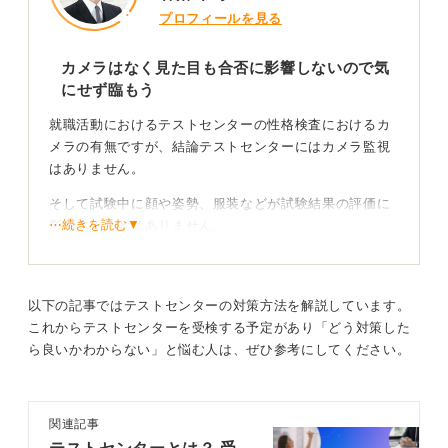
プロフィールを見る
カメラはなく見た目も合否に影響しないので気
にせず臨もう
就職活動におけるテストセンターの性格検査におけるカ
メラの有無ですが、結論テストセンターにはカメラ監視
はありません。
そして試験中に顔や姿勢、服装などが試験結果の評価に
⋯続きを読む▼
影響することはありません。
性格検査はパソコン上の選択式で回答するものであり、
客観的な行動特性や傾向をデータとして取得する方式で
す。
以下の記事ではテストセンターの対策方法を解説しています。
これからテストセンターを受検する予定があり「どう対策した
試験会場にはスタッフが常駐しており、受験者全体を見
ら良いかわからない」と悩む人は、ぜひ参考にしてください。
守る形で管理されています。そのためカンニングや不審
行動を防止しています。試験中の会話やスマホの制限を
おこなっていますが個人単位で監視カメラなどで録画さ
関連記事
れることはありません。