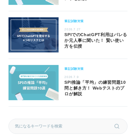
筆記試験対策
2026.7.27
SPIでのChatGPT利用はバレる
か元人事に聞いた！ 賢い使い
方を伝授
筆記試験対策
2026.7.9
SPI推論「平均」の練習問題10
問と解き方！ Webテストのプ
ロが解説