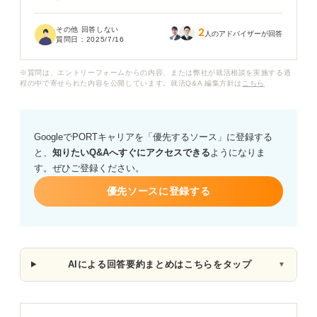
性格検査中にカメラで監視されている場合、どのような
その他 回答しない
2
目的で利用されているのか知っておきたいです。特に、
人のアドバイザーが回答
質問日：
2025/7/16
服装や髪型、座り方などが検査結果に影響を与える可能
性もあるのでしょうか？
※質問は、エントリーフォームからの内容、または弊社が就活相談を実施する過
程の中で寄せられた内容を公開しています。就活Q&A 編集方針は
こちら
テストセンターの性格検査について、カメラ設置の有無
や監視範囲、受験時に気を付けるべき点などを詳しく教
えてほしいです。
GoogleでPORTキャリアを「優先するソース」に登録する
と、
知りたいQ&Aへすぐにアクセスできる
ようになりま
す。ぜひご登録ください。
優先ソースに登録する
AIによる回答要約まとめはこちらをタップ
▼