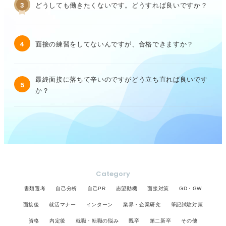
3
どうしても働きたくないです。どうすれば良いですか？
4
面接の練習をしてないんですが、合格できますか？
最終面接に落ちて辛いのですがどう立ち直れば良いです
5
か？
Category
書類選考
自己分析
自己PR
志望動機
面接対策
GD・GW
面接後
就活マナー
インターン
業界・企業研究
筆記試験対策
資格
内定後
就職・転職の悩み
既卒
第二新卒
その他