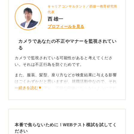
キャリアコンサルタント／西雄一教育研究所
代表
西 雄一
プロフィールを見る
カメラであなたの不正やマナーを監視されてい
る
カメラで監視されている可能性があると考えてくださ
い。それは不正行為を防ぐためです。
また、服装、髪型、座り方などが検査結果に与える影響
はごくわずかだと思いますが、就職活動中なので、それ
⋯続きを読む▼
なりのマナーを守り、不快な印象にならないようにすれ
ば、特にどこを見られても問題ないはずです。
矛盾はNG！ 企業に合わせず正直な回答を心掛けよう
本番で焦らないために！WEBテスト模試を試してく
ださい