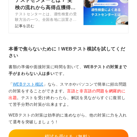
テストセンターとは？ 受
検の流れから高得点獲得の
テストセンターとは、適性検査の受
対策まで徹底解説
冷静にありのままを回答することを心掛けよう
験方法の一つ。全国各地に設置され
ているテストセンターに足を運んで
記事を読む
受検します。そんなテストセンター
で高得点を取る方法や対策などをキ
ャリアコンサルタントと解説してい
テストセンターでは、あなたの思考や価値観を知るため
ます。
本番で焦らないために！WEBテスト模試を試してくだ
のテストがおこなわれているだけで、外見やしぐさが影
さい
響することはありません。落ち着いてありのままの自分
で受験することが一番良いです。
書類の準備や面接対策に時間を割いて、
WEBテストの対策まで
手がまわらない人は多い
です。
正直に答えないと回答に一貫性が生まれず、ズレた回答
になり印象が悪くなってしまうので、注意することが大
「
WEBテスト模試
」なら、スマホやパソコンで簡単に頻出問題
切です。矛盾や回答を意図的に操作してしまうと「適性
の対策をすることができます。
言語と非言語の問題を網羅的に
なし」と診断されてしまう可能性が高くなることも意識
出題
。テストを受け終わったら、解説を見ながらすぐに復習し
しておきましょう。
て苦手分野の対策が出来ますよ。
WEBテストの対策は効率的に進めながら、他の対策に力を入れ
0
て選考を突破しましょう！
模試を受ける（無料）