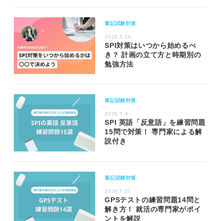
筆記試験対策
2026.5.14
SPI対策はいつから始めるべ
き？ 計画の立て方と時期別の
勉強方法
筆記試験対策
2026.7.9
SPI 英語「反意語」を練習問題
15問で対策！ 専門家による解
説付き
筆記試験対策
2026.7.27
GPSテストの練習問題14問と
解き方！ 就活の専門家がポイ
ントを解説