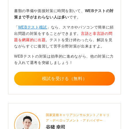
テストセンターでの性格検査は、約30分で300問です。
書類の準備や面接対策に時間を割いて、
WEBテストの対
このボリュームの検査をする意図は、入社後のミスマッ
策まで手がまわらない人は多い
です。
チを事前に防ぐためです。そのため、正直に答えなけれ
「
WEBテスト模試
」なら、スマホやパソコンで簡単に頻
ばいけません。
出問題の対策をすることができます。
言語と非言語の問
たとえば、「今まで嘘をついたことが一度もない」を
題を網羅的に出題
。テストを受け終わったら、解説を見
「はい」と答えたら、かなり怪しまれます。人は誰しも
ながらすぐに復習して苦手分野対策が出来ますよ。
一度や二度、大小かかわらず嘘をついたことがあるから
WEBテストの対策は効率的に進めながら、他の対策に力
です。
を入れて選考を突破しましょう！
「このような回答をすれば企業から気に入られるかもし
れない」と思って、本来の自分とは異なる回答をした場
模試を受ける（無料）
合、検査自体の信ぴょう性がなくなり、あなたという人
が疑われる可能性があります。
受検のときは、紙面上（Web上）での面接であると思っ
て、素直に直感で答えましょう。また、事前に対策本で
対策を練っておくことも望ましいです。
国家資格キャリアコンサルタント／キャリ
ア・デベロップメント・アドバイザー
0
谷猪 幸司