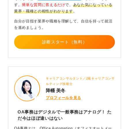
適性とやりがい！ 未経験からの選び方を知ろう
す。
簡単な質問に答えるだけ
で、
あなた気になっている
業界・職種との相性がわかります
。
一方、一般事務は、電話・来客対応や書類のファイリン
グ、備品管理など、組織全体を円滑に動かすためのサポ
自分が目指す業界や職種を理解して、自信を持って就活
ート業務が中心です。こちらは、丁寧な対応や正確さ、
を進めましょう。
こまめな報連相といったコミュニケーション能力が重視
されます。
診断スタート（無料）
社内の「縁の下の力持ち」として、日々の業務で周りの
人の役に立っていると実感できるのが、この仕事のやり
がいですが、ルーチンワークが多くなりがちなので、地
道な作業が得意な人に向いているでしょう。
キャリアコンサルタント／2級キャリアコンサ
では、未経験から目指す場合、どちらを選べば良いので
ルティング技能士
しょうか。
降幡 美冬
これは、自身の得意なことと結びつけて考えるのが一番
プロフィールを見る
です。
OA事務はデジタルで一般事務はアナログ！ た
たとえば、タイピングの速さやPC操作に自信がある、ま
だ今はほぼ違いはない
たは好きだという人はOA事務がおすすめといえます。一
方で、人とコミュニケーションを取ったり、細かい作業
OA事務とは、Office Automation（オフィスオートメー