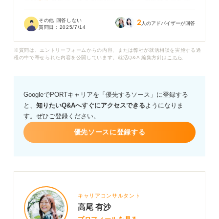
未経験で事務の仕事を探す場合、どちらの職種を目指す
のが良いか悩んでいます。それぞれの仕事の違いだけで
その他 回答しない
2
なく、やりがいや大変な点も教えていただけると嬉しい
人のアドバイザーが回答
質問日：
2025/7/14
です。
※質問は、エントリーフォームからの内容、または弊社が就活相談を実施する過
OA事務と一般事務の違いについて、詳しく教えてくださ
程の中で寄せられた内容を公開しています。就活Q&A 編集方針は
こちら
い。
GoogleでPORTキャリアを「優先するソース」に登録する
と、
知りたいQ&Aへすぐにアクセスできる
ようになりま
す。ぜひご登録ください。
優先ソースに登録する
キャリアコンサルタント
高尾 有沙