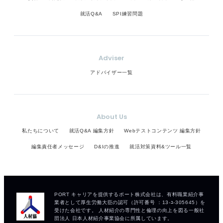
就活Q&A
SPI練習問題
Adviser
アドバイザー一覧
About Us
私たちについて
就活Q&A 編集方針
Webテストコンテンツ 編集方針
編集責任者メッセージ
D&Iの推進
就活対策資料&ツール一覧