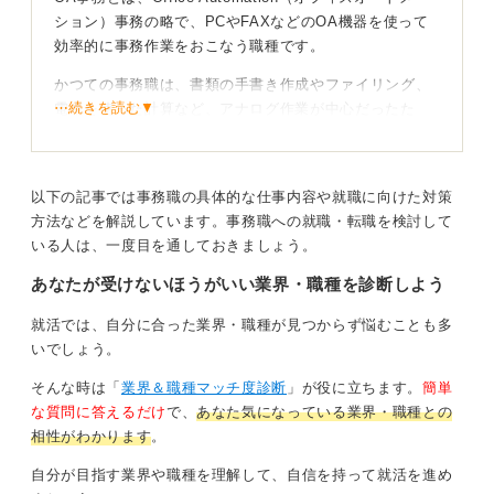
を丁寧にこなしたりするのが好きだという人は、一般事
ション）事務の略で、PCやFAXなどのOA機器を使って
務のほうがより適性があるといえるでしょう。
効率的に事務作業をおこなう職種です。
自身の強みが活かせるのはどちらか、という視点でぜひ
かつての事務職は、書類の手書き作成やファイリング、
考えてみてください。
⋯続きを読む▼
電卓を使った計算など、アナログ作業が中心だったた
め、一般事務と区別して呼んでいました。
0
PCスキルが事務職全体の標準スキルになりつつある
以下の記事では事務職の具体的な仕事内容や就職に向けた対策
方法などを解説しています。事務職への就職・転職を検討して
しかし、現在はPCも一人一台支給されることも珍しくな
いる人は、一度目を通しておきましょう。
くなり、一般事務であってもPCスキルが求められるよう
あなたが受けないほうがいい業界・職種を診断しよう
になってきています。その結果一般事務とOA事務の違い
はほぼなくなっているのが現状です。
就活では、自分に合った業界・職種が見つからず悩むことも多
実際、多くの求人では「一般事務・OA事務」と一括りで
いでしょう。
記載されており、業務内容にも大きな差は見られませ
そんな時は「
業界＆職種マッチ度診断
」が役に立ちます。
簡単
ん。厚生労働省の職業情報サイトにも「OA事務」の区分
な質問に答えるだけ
で、
あなた気になっている業界・職種との
はなく、「一般事務」に含まれています。
相性がわかります
。
そのため、職種名にこだわるよりも、WordやExcelなど
自分が目指す業界や職種を理解して、自信を持って就活を進め
の汎用性の高い基本的なPCスキルを身に付けることが今