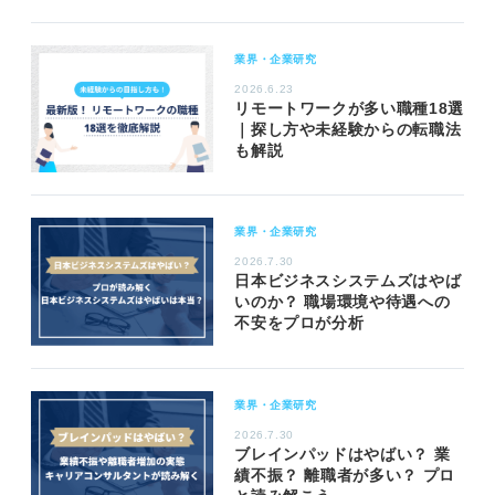
業界・企業研究
2026.6.23
リモートワークが多い職種18選
｜探し方や未経験からの転職法
も解説
業界・企業研究
2026.7.30
日本ビジネスシステムズはやば
いのか？ 職場環境や待遇への
不安をプロが分析
業界・企業研究
2026.7.30
ブレインパッドはやばい？ 業
績不振？ 離職者が多い？ プロ