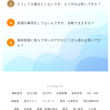
3
どうしても働きたくないです。どうすれば良いですか？
4
面接の練習をしてないんですが、合格できますか？
最終面接に落ちて辛いのですがどう立ち直れば良いです
5
か？
Category
書類選考
自己分析
自己PR
志望動機
面接対策
GD・GW
面接後
就活マナー
インターン
業界・企業研究
筆記試験対策
資格
内定後
就職・転職の悩み
既卒
第二新卒
その他