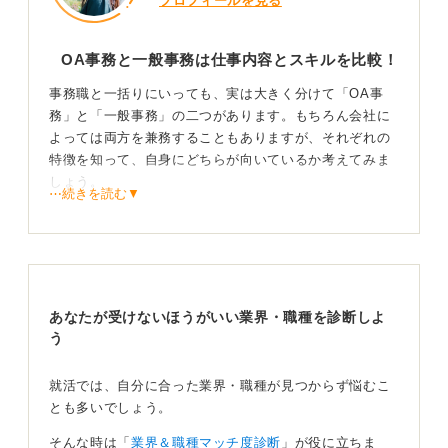
プロフィールを見る
OA事務と一般事務は仕事内容とスキルを比較！
事務職と一括りにいっても、実は大きく分けて「OA事
務」と「一般事務」の二つがあります。もちろん会社に
よっては両方を兼務することもありますが、それぞれの
特徴を知って、自身にどちらが向いているか考えてみま
しょう。
⋯続きを読む▼
まずOA事務は、ExcelやPowerPointといったPCスキル
を駆使して、データ集計や資料作成、業務の効率化支援
などをおこなう、ITスキルが求められる仕事です。関数
やグラフ作成などの高度なPC操作が得意な人に向いてい
ます。
あなたが受けないほうがいい業界・職種を診断しよ
う
自分の工夫で業務が効率化され、成果が数字や資料とし
て目に見えることに、大きな達成感を感じられるのが魅
力です。ただし、求められるスキルレベルが高いため、
就活では、自分に合った業界・職種が見つからず悩むこ
慣れるまでは少し大変かもしれません。
とも多いでしょう。
そんな時は「
業界＆職種マッチ度診断
」が役に立ちま