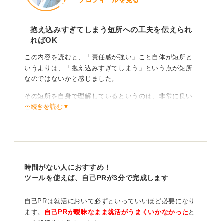
プロフィールを見る
抱え込みすぎてしまう短所への工夫を伝えられ
ればOK
この内容を読むと、「責任感が強い」こと自体が短所と
いうよりは、「抱え込みすぎてしまう」という点が短所
なのではないかと感じました。
その短所を自身で理解しているというのは、非常に良い
⋯続きを読む▼
ことです。
キャパオーバーになってしまった経験があるとのことで
すので、キャパオーバーにならないように現在どのよう
な工夫をしているのか、という点が企業側としては知り
たいところです。
時間がない人におすすめ！
ツールを使えば、自己PRが3分で完成します
対策を伝え成長できる人材であることを示そう
自己PRは就活において必ずといっていいほど必要になり
つまり、短所はあるけれども、それをどのように補って
ます。
自己PRが曖昧なまま就活がうまくいかなかった
と
いるのか、どのような工夫をしているのかを話せるよう