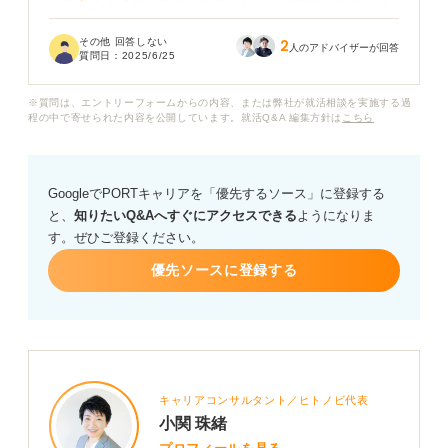
しては、人に頼るのが苦手で、たとえば学生時代サーク
ルの幹事長として責任をまっとうしようと仕事を一人で
その他 回答しない
2
抱え込んでしまい、結果的にキャパオーバーになること
人のアドバイザーが回答
質問日：
2025/6/25
があったため、これを短所として伝えたいと考えていま
す。
※質問は、エントリーフォームからの内容、または弊社が就活相談を実施する過
程の中で寄せられた内容を公開しています。就活Q&A 編集方針は
こちら
面接官にこの短所を伝える場合、どのように説明すれ
ば、自分の人柄が伝わりますでしょうか？
GoogleでPORTキャリアを「優先するソース」に登録する
責任感の強さを短所として伝えて問題ないのか、また伝
と、
知りたいQ&Aへすぐにアクセスできる
ようになりま
える際のコツがあれば伺いたいです。
す。ぜひご登録ください。
優先ソースに登録する
キャリアコンサルタント／ヒトノビ代表
小関 珠緒