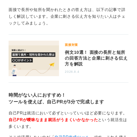
改善点とセットで伝えることが良いでしょう。
面接で長所や短所を聞かれたときの答え方は、以下の記事で詳
しく解説しています。企業に刺さる伝え方を知りたい人はチェ
0
ックしてみましょう。
面接対策
例文10選！ 面接の長所と短所
の回答方法と企業に刺さる伝え
方を解説
2026.8.4
時間がない人におすすめ！
ツールを使えば、自己PRが3分で完成します
自己PRは就活において必ずといっていいほど必要になります。
自己PRが曖昧なまま就活がうまくいかなかった
という就活生は
多くいます。