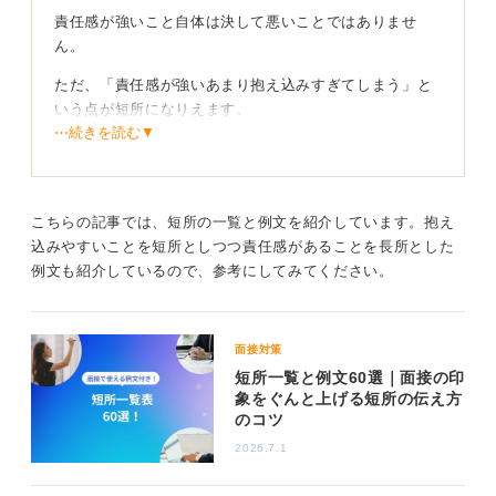
責任感が強いこと自体は決して悪いことではありませ
ん。
ただ、「責任感が強いあまり抱え込みすぎてしまう」と
いう点が短所になりえます。
⋯続きを読む▼
ですので、その「抱え込みすぎてしまう」という点に対
して、どのように対処しているかを伝えることが重要で
す。
こちらの記事では、短所の一覧と例文を紹介しています。抱え
込みやすいことを短所としつつ責任感があることを長所とした
短所・長所としての両面を理解し次につなげるのが
例文も紹介しているので、参考にしてみてください。
おすすめ
たとえば、「抱え込む前に周囲に相談するように心掛け
ています」といった具体的な対策を伝えたり、「慎重に
面接対策
物事を進める傾向があるため、熟考する時間が必要で
短所一覧と例文60選｜面接の印
す」といった形で、ポジティブな言葉に置き換えて伝え
象をぐんと上げる短所の伝え方
のコツ
ることもできるでしょう。
2026.7.1
このように、長所と短所の両面を理解し、改善策を提示
するのが良い回答の作り方だと考えます。