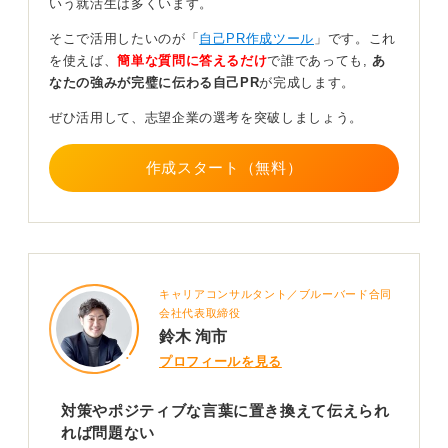
いう就活生は多くいます。
に準備しておくと良いです。
そこで活用したいのが「
自己PR作成ツール
」です。これ
「抱え込みすぎるところが短所ですが、それに対してこ
を使えば、
簡単な質問に答えるだけ
で誰であっても,
あ
のような対策を講じています」というように伝えられれ
なたの強みが完璧に伝わる自己PR
が完成します。
ば、「自分の短所をよく理解し、それに対して対策を立
てられる真面目な人だ」という印象を与えることができ
ぜひ活用して、志望企業の選考を突破しましょう。
るでしょう。
作成スタート（無料）
0
キャリアコンサルタント／ブルーバード合同
会社代表取締役
鈴木 洵市
プロフィールを見る
対策やポジティブな言葉に置き換えて伝えられ
れば問題ない