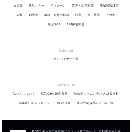
面接後
就活マナー
インターン
業界・企業研究
筆記試験対策
資格
内定後
就職・転職の悩み
既卒
第二新卒
その他
就活Q&A
SPI練習問題
Adviser
アドバイザー一覧
About Us
私たちについて
就活Q&A 編集方針
Webテストコンテンツ 編集方針
編集責任者メッセージ
D&Iの推進
就活対策資料&ツール一覧