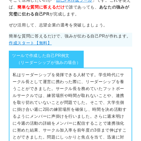
そこで活用したいのが「
自己PR作成ツール
」です。これを使え
ば、
簡単な質問に答えるだけ
で誰であっても、
あなたの強みが
完璧に伝わる自己PR
が完成します。
ぜひ活用して、志望企業の選考を突破しましょう。
簡単な質問に答えるだけで、強みが伝わる自己PRが作れます。
作成スタート【無料】
ツールで作成した自己PR例文
（リーダーシップが強みの場合）
私はリーダーシップを発揮できる人材です。学生時代にサ
ークル長として運営に携わった際に、リーダーシップを養
うことができました。サークル長を務めていたフットボー
ルサークルでは、練習場所や時間が取れないことや、連携
を取り切れていないことが問題でした。そこで、大学生側
に掛け合い週に2回の練習場所を確保し、時間を決め活動す
るようにメンバーに声掛けを行いました。さらに週末明け
に今週の活動の詳細をメンバーに配信することで連携強化
に努めた結果、サークル加入率を前年度の3倍まで伸ばすこ
とができました。問題にしっかりと焦点を当て、迅速に対