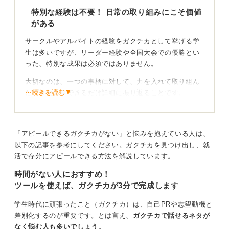
特別な経験は不要！ 日常の取り組みにこそ価値
がある
サークルやアルバイトの経験をガクチカとして挙げる学
生は多いですが、リーダー経験や全国大会での優勝とい
った、特別な成果は必須ではありません。
大切なのは、一つの事柄に対して、力を入れて取り組ん
⋯続きを読む▼
だプロセスをできるだけ詳細に振り返ることです。
その経験のなかで、どのような課題があり、それを乗り
越えるためにどんな工夫をしたのか、そのプロセスこそ
が評価の対象になります。
「アピールできるガクチカがない」と悩みを抱えている人は、
以下の記事を参考にしてください。ガクチカを見つけ出し、就
活で存分にアピールできる方法を解説しています。
経験の深掘りと数字で説得力UPを狙おう！ 客観性が
カギとなる
時間がない人におすすめ！
ツールを使えば、ガクチカが3分で完成します
一つの物事を深く掘り下げることで、あなただけのエピ
ソードになり、相手に伝える内容は豊かになります。何
学生時代に頑張ったこと（ガクチカ）は、自己PRや志望動機と
を学び、どのように成長につながったのかを自分の言葉
差別化するのが重要です。とは言え、
ガクチカで話せるネタが
で語りましょう。
なく悩む人も多いでしょう。