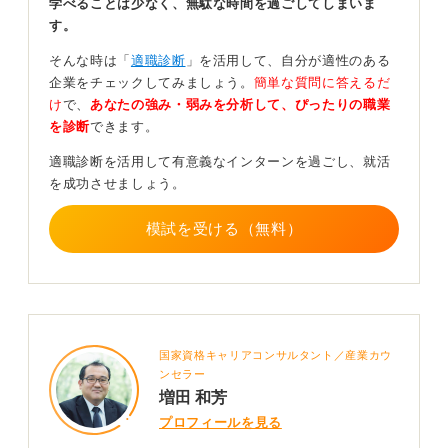
学べることは少なく、無駄な時間を過ごしてしまいま
ようなプロセスで取り組んだのかという点も評価される
す。
ため、派手な成果がないからといって落ち込む必要はま
ったくありません。
そんな時は「
適職診断
」を活用して、自分が適性のある
企業をチェックしてみましょう。
簡単な質問に答えるだ
確かに成果に囚われがちですが、プロセスをきちんと説
け
で、
あなたの強み・弱みを分析して、ぴったりの職業
明できることのほうが重要なのです。
を診断
できます。
成果があっても、その過程を説明できない人よりも、た
適職診断を活用して有意義なインターンを過ごし、就活
とえ小さなことでもプロセスをしっかり語れる人のほう
を成功させましょう。
が良い印象を与えます。深掘り質問されたときに何も答
えられないのは、かえってマイナスな印象を与えてしま
模試を受ける（無料）
うからです。
どんな些細なことでも、コツコツと続けてきたことや、
そのときの感情などを一緒に伝えることで、あなたの人
柄をアピールすることができます。
0
国家資格キャリアコンサルタント／産業カウ
ンセラー
増田 和芳
プロフィールを見る