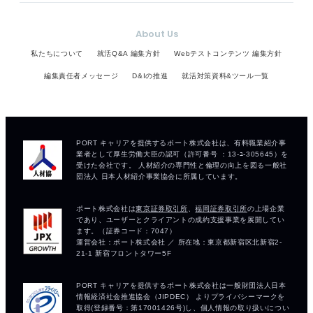
About Us
私たちについて
就活Q&A 編集方針
Webテストコンテンツ 編集方針
編集責任者メッセージ
D&Iの推進
就活対策資料&ツール一覧