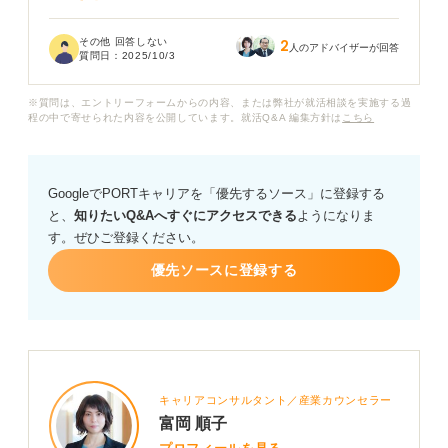
こうした一見目立たない経験しかない場合でも、面接で
その他 回答しない
2
効果的にアピールする方法はあるのでしょうか？ 平凡な
人のアドバイザーが回答
質問日：
2025/10/3
出来事でも、どのように伝えれば企業に響く強みを感じ
てもらえるのでしょうか？
※質問は、エントリーフォームからの内容、または弊社が就活相談を実施する過
程の中で寄せられた内容を公開しています。就活Q&A 編集方針は
こちら
ガクチカが弱いと感じる人が、自己PRで差を付けるため
のコツや視点があれば、ぜひ教えてください。アピール
の工夫や、見せ方のヒントなどが知りたいです。
GoogleでPORTキャリアを「優先するソース」に登録する
と、
知りたいQ&Aへすぐにアクセスできる
ようになりま
す。ぜひご登録ください。
優先ソースに登録する
キャリアコンサルタント／産業カウンセラー
富岡 順子