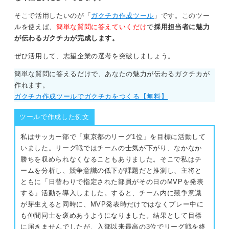
また、数字を入れると客観性が増し、説得力のあるアピ
そこで活用したいのが「
ガクチカ作成ツール
」です。このツー
ールにつながります。
ルを使えば、
簡単な質問に答えていくだけ
で
採用担当者に魅力
が伝わるガクチカが完成します。
飛躍的な成果でなくても、「前年比でプラスになった」
「作業時間を〇％短縮した」など、客観的にわかる変化
ぜひ活用して、志望企業の選考を突破しましょう。
があれば、ぜひ盛り込んでみてください。
簡単な質問に答えるだけで、あなたの魅力が伝わるガクチカが
作れます。
0
ガクチカ作成ツールでガクチカをつくる【無料】
ツールで作成した例文
私はサッカー部で「東京都のリーグ1位」を目標に活動して
いました。リーグ戦ではチームの士気が下がり、なかなか
勝ちを収められなくなることもありました。そこで私はチ
ームを分析し、競争意識の低下が課題だと推測し、主将と
ともに「日替わりで指定された部員がその日のMVPを発表
する」活動を導入しました。すると、チーム内に競争意識
が芽生えると同時に、MVP発表時だけではなくプレー中に
も仲間同士を褒めあうようになりました。結果として目標
に届きませんでしたが、入部以来最高の3位でリーグ戦を終