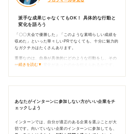
プロフィールを見る
派手な成果じゃなくてもOK！ 具体的な行動と
変化を語ろう
「〇〇大会で優勝した」「このような素晴らしい成績を
収めた」といった華々しいPRでなくても、十分に魅力的
なガクチカはたくさんあります。
重要なのは、自身が具体的にどのような行動をし、その
⋯続きを読む▼
結果どのような変化があったのかを伝えられるかです。
恐らく、自身の強みと併せてガクチカを話すことになる
と思いますが、「自身のこういう強みを発揮して、〇〇
という状況が△△のように改善されました」といったス
トーリーを語れるように準備しましょう。
あなたがインターンに参加しない方がいい企業をチ
ェックしよう
プロセスが評価対象！ 熱意を伝えて人柄をアピール
しよう！
インターンでは、自分が適正のある企業を選ぶことが大
切です。向いていない企業のインターンに参加しても、
また、結果だけでなく、どのような思いを持って、どの