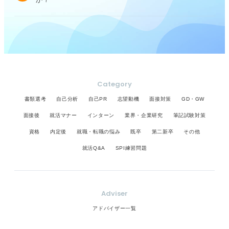
Category
書類選考
自己分析
自己PR
志望動機
面接対策
GD・GW
面接後
就活マナー
インターン
業界・企業研究
筆記試験対策
資格
内定後
就職・転職の悩み
既卒
第二新卒
その他
就活Q&A
SPI練習問題
Adviser
アドバイザー一覧