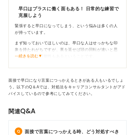
早口はプラスに働く面もある！ 日常的な練習で
克服しよう
緊張すると早口になってしまう、という悩みは多くの人
が持っています。
まず知っておいてほしいのは、早口な人はせっかちな印
象を持たれがちですが、裏を返せば頭の回転が速いと思
⋯続きを読む▼
ってもらえる可能性もあるということです。
思考が言葉を追い越してしまうくらい、次から次へと言
葉が浮かんでいる状態なので、決してネガティブなこと
ばかりではありません。これをプラスにとらえつつ、相
面接で早口になり言葉につっかえるときがある人もいるでしょ
手に内容が的確に伝わるようにゆっくり話すことを心掛
う。以下のQ＆Aでは、対処法をキャリアコンサルタントがアド
けましょう。
バイスしているので参考にしてみてください。
日常会話からゆっくり話すことを意識するのが、もっと
Q&A
関連
も効果的な練習方法だと私は思います。また、自分の話
している声をスマートフォンなどで録音し、客観的に聞
いてみるのも良い方法です。
面接で言葉につっかえる時、どう対処すべき
こうした練習により、自分が思っている以上に早口であ