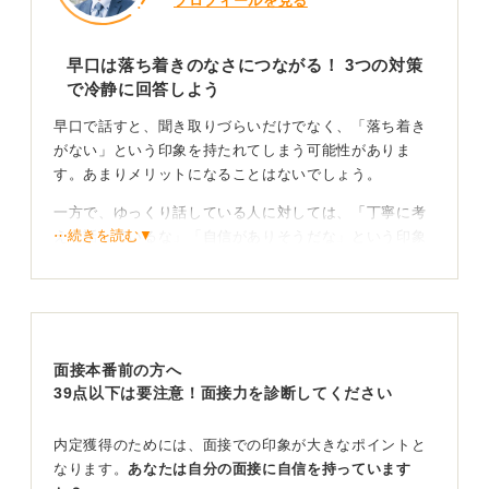
プロフィールを見る
早口は落ち着きのなさにつながる！ 3つの対策
で冷静に回答しよう
早口で話すと、聞き取りづらいだけでなく、「落ち着き
がない」という印象を持たれてしまう可能性がありま
す。あまりメリットになることはないでしょう。
一方で、ゆっくり話している人に対しては、「丁寧に考
⋯続きを読む▼
えて話しているな」「自信がありそうだな」という印象
につながりやすいです。
基本的には、落ち着いてゆっくりと話すほうが良いとい
えます。
面接本番前の方へ
鏡の前で練習するのがおすすめ！ 自分の癖を知って
39点以下は要注意！面接力を診断してください
対策しよう
内定獲得のためには、面接での印象が大きなポイントと
面接中の早口を防ぐ対策としては、3つの方法がありま
なります。
あなたは自分の面接に自信を持っています
す。1つ目は、話す前に深呼吸をして呼吸を整えること。