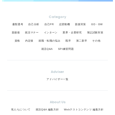
Category
書類選考
自己分析
自己PR
志望動機
面接対策
GD・GW
面接後
就活マナー
インターン
業界・企業研究
筆記試験対策
資格
内定後
就職・転職の悩み
既卒
第二新卒
その他
就活Q&A
SPI練習問題
Adviser
アドバイザー一覧
About Us
私たちについて
就活Q&A 編集方針
Webテストコンテンツ 編集方針