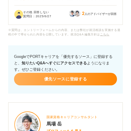
内容がうまく伝わっていないのではないかと不安です。
せっかく準備した内容も、早口のせいでマイナス評価に
その他 回答しない
2
なっているのではないかと考えると、次の面接が憂鬱で
人のアドバイザーが回答
質問日：
2025/6/27
す。
※質問は、エントリーフォームからの内容、または弊社が就活相談を実施する過
面接で早口にならないようにするための具体的な対策や
程の中で寄せられた内容を公開しています。就活Q&A 編集方針は
こちら
練習方法があれば教えてください。また、早口であるこ
とで面接官にどんな印象を持たれるのかも知りたいで
す。
GoogleでPORTキャリアを「優先するソース」に登録する
と、
知りたいQ&Aへすぐにアクセスできる
ようになりま
す。ぜひご登録ください。
優先ソースに登録する
国家資格キャリアコンサルタント
馬場 岳