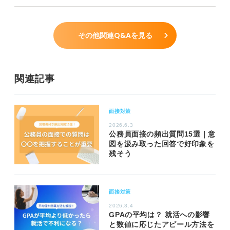
その他関連Q&Aを見る
関連記事
面接対策
2026.6.3
公務員面接の頻出質問15選｜意
図を汲み取った回答で好印象を
残そう
面接対策
2026.8.4
GPAの平均は？ 就活への影響
と数値に応じたアピール方法を