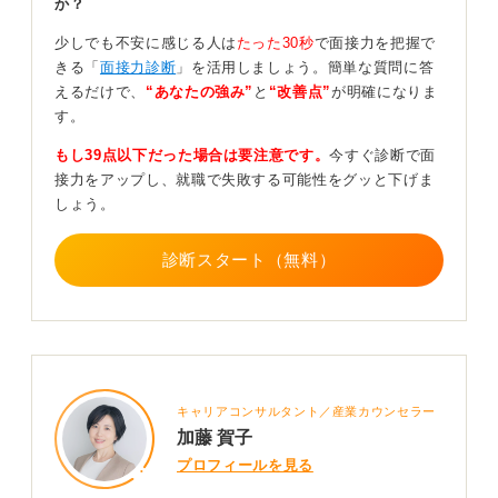
か？
2つ目は、あえて意識的に間を作ることです。間ができる
少しでも不安に感じる人は
たった30秒
で面接力を把握で
と焦るかもしれませんが、練習すれば慣れます。3つ目
きる「
面接力診断
」を活用しましょう。簡単な質問に答
は、鏡の前で話したり、自分の声を録音して聞いたりし
えるだけで、
“あなたの強み”
と
“改善点”
が明確になりま
て、客観的に自分の話し方の癖を把握することです。
す。
「えー」や「あー」といった言葉が多い人は、それも意
もし39点以下だった場合は要注意です。
今すぐ診断で面
識しながら練習すると良いでしょう。
接力をアップし、就職で失敗する可能性をグッと下げま
しょう。
0
診断スタート（無料）
キャリアコンサルタント／産業カウンセラー
加藤 賀子
プロフィールを見る