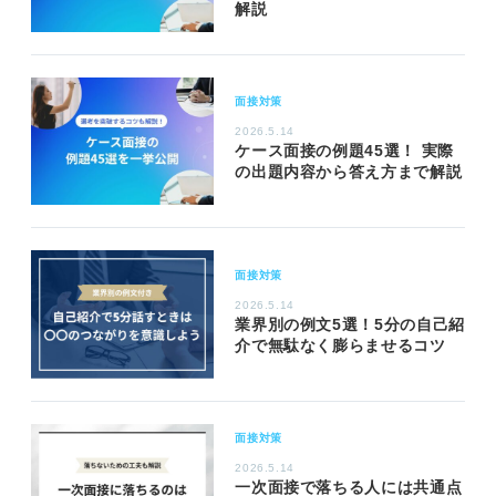
解説
面接対策
2026.5.14
ケース面接の例題45選！ 実際
の出題内容から答え方まで解説
面接対策
2026.5.14
業界別の例文5選！5分の自己紹
介で無駄なく膨らませるコツ
面接対策
2026.5.14
一次面接で落ちる人には共通点