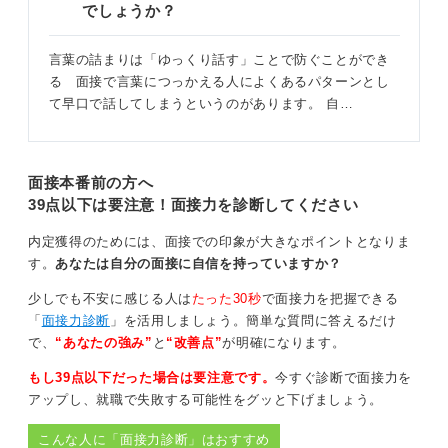
でしょうか？
ることに気付くかもしれません。
言葉の詰まりは「ゆっくり話す」ことで防ぐことができ
相手の話すペースに合わせるのがコツ！ 良い雰囲気
る 面接で言葉につっかえる人によくあるパターンとし
の構築につなげよう
て早口で話してしまうというのがあります。 自…
また面接本番では、ミラーリング効果を意識して、面接
官が話すペースに自分のペースを合わせるのも有効な方
法です。
面接本番前の方へ
39点以下は要注意！面接力を診断してください
相手がゆっくり話す人であればこちらもゆっくり、少し
早口の人であればこちらも少しペースを上げる、という
内定獲得のためには、面接での印象が大きなポイントとなりま
ように調整することで、相手に安心感や親近感を持たせ
す。
あなたは自分の面接に自信を持っていますか？
られ、コミュニケーションがスムーズになります。
少しでも不安に感じる人は
たった30秒
で面接力を把握できる
普段から友人や先生たちと話すときに、相手の話すペー
「
面接力診断
」を活用しましょう。簡単な質問に答えるだけ
スを意識してみることで、自然にできるようになると思
で、
“あなたの強み”
と
“改善点”
が明確になります。
いますよ。
もし39点以下だった場合は要注意です。
今すぐ診断で面接力を
アップし、就職で失敗する可能性をグッと下げましょう。
0
こんな人に「面接力診断」はおすすめ