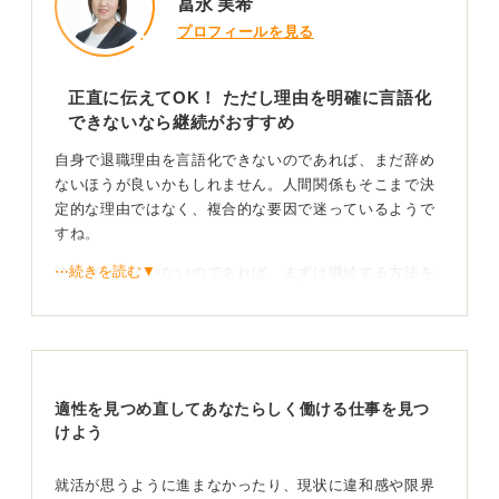
冨永 実希
プロフィールを見る
正直に伝えてOK！ ただし理由を明確に言語化
できないなら継続がおすすめ
自身で退職理由を言語化できないのであれば、まだ辞め
ないほうが良いかもしれません。人間関係もそこまで決
定的な理由ではなく、複合的な要因で迷っているようで
すね。
⋯続きを読む▼
決心がついていないのであれば、まずは継続する方法を
考えることをおすすめします。
人間関係が問題なのであれば、何が問題なのか。特定の
人が嫌なのであれば、その人と会わない方法はないか、
あるいは必要最低限の割り切った付き合いをするのも一
適性を見つめ直してあなたらしく働ける仕事を見つ
つの方法です。
けよう
「やりがい」についても、何にやりがいを求めているの
かをもう一度考えてみてください。そして、そのやりが
就活が思うように進まなかったり、現状に違和感や限界
いを得るためにはどうしたらいいのかを考えながら日々