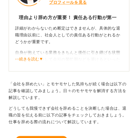
とをお休みしたい」といった理由でも良いと思います。
プロフィールを見る
0
理由より辞め方が重要！ 責任ある行動が第一
詳細がわからないため断定はできませんが、具体的な退
職理由以前に、社会人としての責任ある行動がとれるか
どうかが重要です。
自身が抱えている業務をきちんと後任に引き継げる状態
⋯続きを読む▼
にあること、そして会社の繁忙期などを避けるといった
タイミングへの配慮が、円満な退職の大前提となりま
す。
「会社を辞めたい」とモヤモヤした気持ちが続く場合は以下の
退職は最終手段！ 決断の前にまず相談してほかの選
記事を確認してみましょう。日々のモヤモヤを解消する方法を
択肢も探ろう
解説しています。
どうしても我慢できず会社を辞めることを決断した場合は、退
また、いきなり「辞めます」と結論を伝えるのではな
職の旨を伝える前に以下の記事をチェックしておきましょう。
く、まずは「実は仕事のことで悩んでいます」と上司に
仕事を辞める際の流れについて解説しています。
相談する形をとることをおすすします。
そうすることで、会社側も何らかの解決策を提示してく