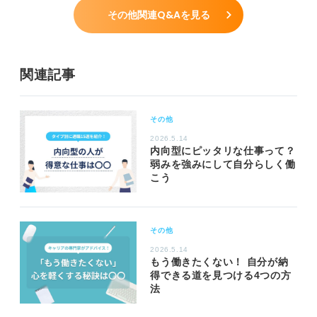
その他関連Q&Aを見る
関連記事
その他
2026.5.14
内向型にピッタリな仕事って？
弱みを強みにして自分らしく働
こう
その他
2026.5.14
もう働きたくない！ 自分が納
得できる道を見つける4つの方
法