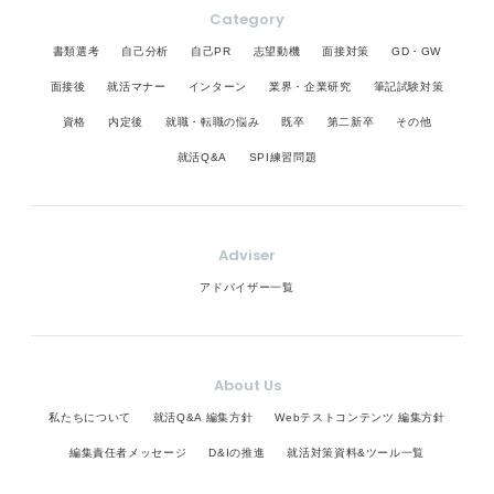
Category
書類選考
自己分析
自己PR
志望動機
面接対策
GD・GW
面接後
就活マナー
インターン
業界・企業研究
筆記試験対策
資格
内定後
就職・転職の悩み
既卒
第二新卒
その他
就活Q&A
SPI練習問題
Adviser
アドバイザー一覧
About Us
私たちについて
就活Q&A 編集方針
Webテストコンテンツ 編集方針
編集責任者メッセージ
D&Iの推進
就活対策資料&ツール一覧