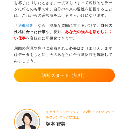
を感じたりしたときは、一度立ち止まって客観的なデー
を過ごすのです。
タに頼るのも手です。自分の本来の適性を把握すること
は、これからの選択肢を広げるきっかけになります。
もし、そのやりがいが非常にハードルの高いものであれ
ば、ハードルを下げて、小さな階段を一つずつ登ってい
「
適職診断
」なら、簡単な質問に答えるだけで、
自分の
くようなイメージで、自分で自分を喜ばせられる「やり
性格に合った仕事
や、反対に
あなたの強みを活かしにく
がいの階段」を作ってみるのも良いでしょう。
い仕事
を客観的に可視化できます。
もちろん、必ず辞めないでほしいというわけではありま
周囲の意見や焦りに左右される必要はありません。まず
せんが、安易に辞めないでほしいと思います。やりがい
はデータをもとに、今のあなたに合う選択肢を確認して
を見つけるのは、どこへいっても難しいものです。
みましょう。
どうしても辞めたい場合は今の懸念を伝えよう
診断スタート（無料）
どうしても辞めたいという結論に至ったのであれば、そ
れも一つの選択です。
退職理由としては、「人間関係が少しつらい」といった
ことを伝えてもかまいません。
キャリアコンサルタント／2級ファイナンシャ
ヒアリングがわずらわしければ、「やりたいことが見つ
ルプランニング技能士
塚本 智美
かりました」や、「少し方向転換したいと思い、働くこ