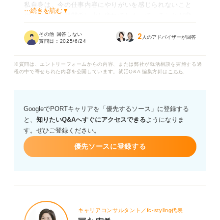
私自身は、今の仕事内容にやりがいを感じられないこと
⋯続きを読む▼
や、職場の人間関係に少し疲れてしまっていることが背
景にあります。
その他 回答しない
2
人のアドバイザーが回答
質問日：
2025/6/24
不満ばかりではないものの、それでも辞めたい気持ちは
強く、自分でもきちんと整理して伝えたいと思っていま
※質問は、エントリーフォームからの内容、または弊社が就活相談を実施する過
す。上司に伝える際に、どのような理由や伝え方であれ
程の中で寄せられた内容を公開しています。就活Q&A 編集方針は
こちら
ば納得してもらいやすいのか、アドバイスをいただける
と嬉しいです。
GoogleでPORTキャリアを「優先するソース」に登録する
と、
知りたいQ&Aへすぐにアクセスできる
ようになりま
す。ぜひご登録ください。
優先ソースに登録する
キャリアコンサルタント／fc-styling代表