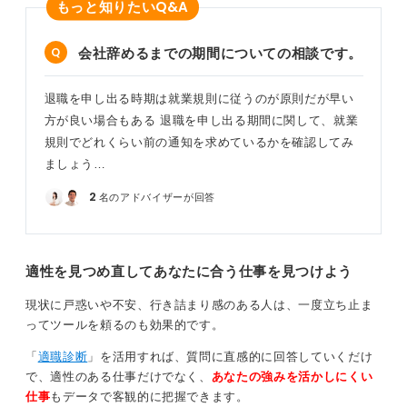
れる可能性があります。
Q&A
もっと知りたい
実際に、部署異動などによって問題が解決し、やりがい
会社辞めるまでの期間についての相談です。
のある仕事に就けたという例もあります。退職は最終手
段と考え、まずはほかの選択肢がないかを探ってみまし
ょう。
退職を申し出る時期は就業規則に従うのが原則だが早い
方が良い場合もある 退職を申し出る期間に関して、就業
0
規則でどれくらい前の通知を求めているかを確認してみ
ましょう…
2
名のアドバイザーが回答
適性を見つめ直してあなたに合う仕事を見つけよう
現状に戸惑いや不安、行き詰まり感のある人は、一度立ち止ま
ってツールを頼るのも効果的です。
「
適職診断
」を活用すれば、質問に直感的に回答していくだけ
で、適性のある仕事だけでなく、
あなたの強みを活かしにくい
仕事
もデータで客観的に把握できます。