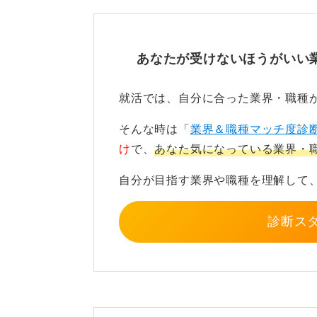
選択肢の一つです。
質問者さんの想像以上に、営業の仕
そのなかで、自分のどこに強みがあ
あなたが受けないほうがいい
取り組みたいのかを整理することが
就活では、自分に合った業界・職種
営業を辞めたい理由は明確×
そんな時は「
業界＆職種マッチ度診
け
で、
あなた気になっている業界・
「営業がなんとなく合わない」と感
うなことをしてきたのか、どんな強
自分が目指す業界や職種を理解して
で、次に進む方向が見つけやすくな
診断ス
また、なぜ営業を離れたいのかにつ
い。たとえば「数字がプレッシャー
あっても、それを前向きに言い換え
につながります。