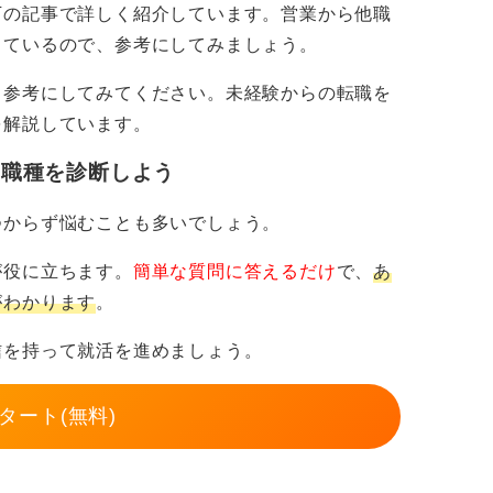
下の記事で詳しく紹介しています。営業から他職
で第二のキャリアへのスタートダッシュ
しているので、参考にしてみましょう。
も参考にしてみてください。未経験からの転職を
る資格を取得したり、必要なスキルを習得し
を解説しています。
とえば、マーケティング職や企画職を目指す
・職種を診断しよう
ンテーション能力などを高めておくと有利で
つからず悩むことも多いでしょう。
せることが採用側に好印象を与えるケースも
が役に立ちます。
簡単な質問に答えるだけ
で、
あ
がわかります
。
職種、たとえば営業事務、人事採用、企画と
信を持って就活を進めましょう。
らキャリアチェンジを図るというのも現実的
タート(無料)
ャリアへと近づいていく方法も十分に有効で