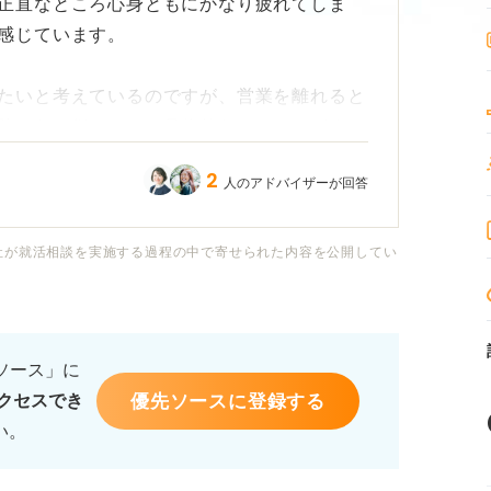
正直なところ心身ともにかなり疲れてしま
感じています。
たいと考えているのですが、営業を離れると
肢になり得るのか、具体的なイメージがまだ
2
人のアドバイザーが回答
ことは可能なのでしょうか？また、これまで
かせるのかも知りたいです。
社が就活相談を実施する過程の中で寄せられた内容を公開してい
むためには今からどんなスキルや準備をして
けると嬉しいです。
るソース」に
優先ソースに登録する
クセスでき
い。