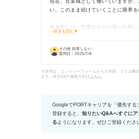
現在、営業職として働いていますが、
い、このまま続けていくことに限界を
将来的には、営業以外の仕事に転職し
⋯続きを読む▼
したら、どのような業界や職種が選択
つかめていません。
その他 回答しない
質問日：
2025/7/8
営業以外の職種に未経験から挑戦する
の営業経験が他の職種でどのように活
※質問は、エントリーフォームからの内容、または弊
ます。就活Q&A 編集方針は
こちら
営業経験しかない自分が、別の道を歩
おけばよいのか、アドバイスをいただ
GoogleでPORTキャリアを「優先す
登録すると、
知りたいQ&Aへすぐにア
る
ようになります。ぜひご登録くださ