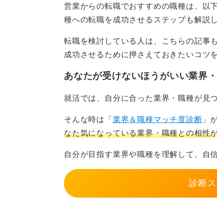
営業からの転職でおすすめの職種は、以
未経験でもOK！ 学びと経験
種への転職を成功させるステップも解説
を切ろう！
転職を検討している人は、こちらの記事
次に、転職を希望する職種に関連す
成功させるために押さえておきたいコツ
たりすることも重要となります。た
あなたが受けないほうがいい業界
のであれば、市場分析能力やプレゼ
す。
就活では、自分に合った業界・職種が見
実務経験がなくても、学ぶ姿勢を見
そんな時は「
業界＆職種マッチ度診断
」
少なくありません。
なた気になっている業界・職種との相性
さらに、未経験からでも挑戦可能な
自分が目指す業界や職種を理解して、自
いった分野からスタートし、そこか
な進め方の一つです。
診断ス
経験を積みながら、徐々に目指すキ
す。