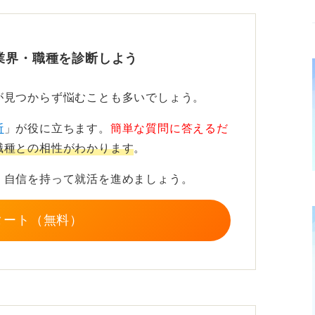
事を通じて得られるスキルは多くあります。
り、それをどのように活かしてどんな仕事に
業界・職種を診断しよう
大切です。
が見つからず悩むことも多いでしょう。
ポジティブに言い換えるのがコツ
断
」が役に立ちます。
簡単な質問に答えるだ
職種との相性がわかります
。
じていたとしても、自分が営業としてどのよ
みを持っているのかをはっきりさせること
、自信を持って就活を進めましょう。
ります。
タート（無料）
いても、一度しっかり向き合ってみてくださ
だった」「精神的に疲れた」といった理由で
て伝えることができれば、より良い転職活動