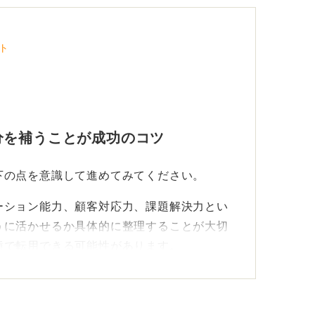
ト
分を補うことが成功のコツ
下の点を意識して進めてみてください。
ーション能力、顧客対応力、課題解決力とい
うに活かせるか具体的に整理することが大切
種で転用できる可能性があります。
せる職種を見極めることが、転職成功の第一