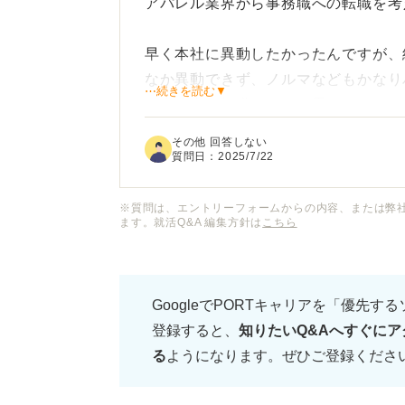
アパレル業界から事務職への転職を考
早く本社に異動したかったんですが、
なか異動できず、ノルマなどもかなり
⋯続きを読む▼
る事務職に転職したいと思っています
その他 回答しない
ただアパレルでやってきたことと事務
質問日：
2025/7/22
のようにして自己PRを作ればよいか
※質問は、エントリーフォームからの内容、または弊
ます。就活Q&A 編集方針は
こちら
アパレル経験者ならではの事務職への
とやってきたことは伝えつつ、事務職
えていただきたいです！
GoogleでPORTキャリアを「優先す
登録すると、
知りたいQ&Aへすぐにア
る
ようになります。ぜひご登録くださ