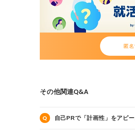
匿名
その他関連Q&A
自己PRで「計画性」をアピ