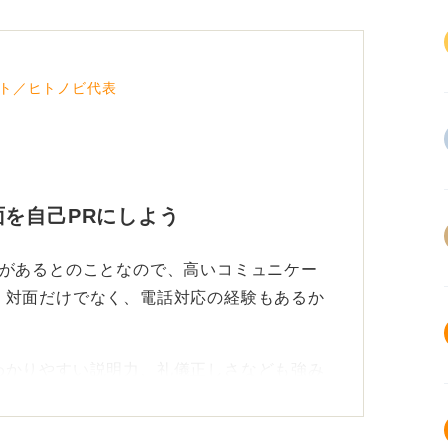
ト／ヒトノビ代表
を自己PRにしよう
験があるとのことなので、高いコミュニケー
。対面だけでなく、電話対応の経験もあるか
わかりやすい説明力、礼儀正しさなども強み
いていた経験から、チームワークやサポート