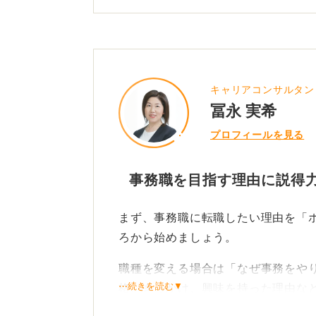
さらに、「ルーティンワークでも大
いった点を確認されるでしょう。そ
で、コツコツと積み重ねる仕事に魅
うに準備しておく必要があります。
キャリアコンサルタント／f
冨永 実希
企業側も入社後すぐに辞められては
プロフィールを見る
しょう。間違った自己PRをしない
う。
事務職を目指す理由に説得力
0
まず、事務職に転職したい理由を「
ろから始めましょう。
職種を変える場合は「なぜ事務をや
⋯続きを読む▼
格、きっかけ、興味を持った理由な