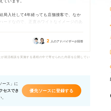
えています。
結局入社して4年経っても店舗接客で、なか
ハードなので、正直ホワイトなイメージのあ
。
2
人のアドバイザーが回答
職の仕事はかなり毛色が違うと思うので、ど
さっぱり見当がついていません。
社が就活相談を実施する過程の中で寄せられた内容を公開してい
アピールポイントってありますか？ ちゃん
でも活躍できそうと思ってもらいたくて、教
るソース」に
優先ソースに登録する
クセスでき
い。