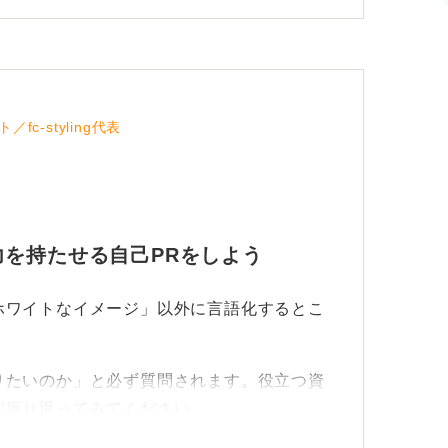
丈夫か」「地道な作業は苦にならないか」と
の際に、「それは理解しています。そのうえ
力を感じています」といった説明ができるよ
c-styling代表
困るので、その点はしっかり確認してくるで
ためにも、事前の職種理解をしておきましょ
を持たせる自己PRをしよう
ホワイトなイメージ」以外に言語化するとこ
りたいのか」と必ず質問されます。役立つ資
ど振り返ってみてください。