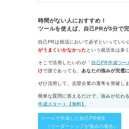
そのうえで、アパレルでの接客経験
ると良いです。
時間がない人におすすめ！
事務職に活かせるアパレルで
ツールを使えば、自己PRが3分で
アパレルやサービス業はアルバイト
自己PRは就活において必ずといっていい
が、多くの職種に役立つ要素を学べ
がうまくいかなかった
という就活生は多
小売業は希望を聴くヒアリング能力
そこで活用したいのが「
自己PR作成ツー
か察する洞察力、接客用語に代表さ
け
で誰であっても、
あなたの強みが完璧に
ないでしょうか。
ぜひ活用して、志望企業の選考を突破し
事務職は営業事務、一般事務、経理
簡単な質問に答えるだけで、強みが伝わる
が違います。仮に営業事務であれば
作成スタート【無料】
当者不在の際、適切に対応出来るこ
識が必要です。
ツールで作成した自己PR例文
（リーダーシップが強みの場合）
自身が考える事務職を具体化し、こ