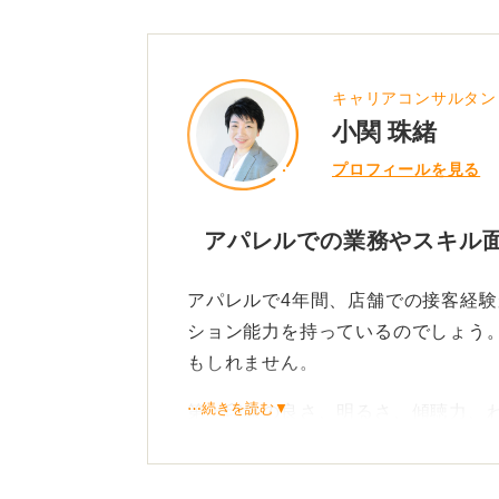
キャリアコンサルタン
小関 珠緒
プロフィールを見る
アパレルでの業務やスキル面
アパレルで4年間、店舗での接客経
ション能力を持っているのでしょう
もしれません。
⋯続きを読む▼
第一印象の良さ、明るさ、傾聴力、
になると思います。また、店舗で働
力もアピールできるでしょう。