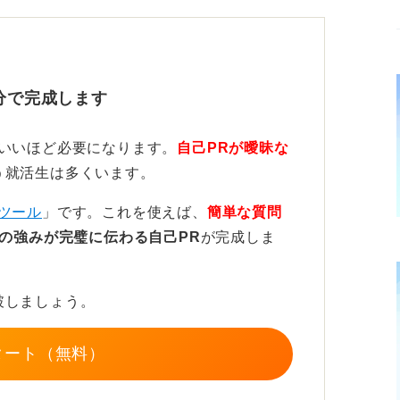
マッチを防ごう
の転職を希望される人は比較的多くいます
分で完成します
が少ないことが多いです。転職後にギャップ
ていいほど必要になります。
自己PRが曖昧な
が挙げられます。
う就活生は多くいます。
し、季節ごとに商品も変わるなど変化に富ん
ツール
」です。これを使えば、
簡単な質問
同じ場所でパソコンに向かう地道な作業が多
の強みが完璧に伝わる自己PR
が完成しま
られない人もいるようなので、まずは事務職
サーチすることをおすすめします。
破しましょう。
キルがあまり求められない場合もあります
いです。入社後に「こんなはずではなかっ
タート（無料）
要なスキルを事前に調べておくことが大切で