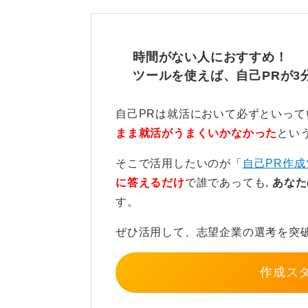
事務職への理解を深めてミス
時間がない人におすすめ！
ただ、アパレル販売員から事務職へ
ツールを使えば、自己PRが3
が、注意点もあります。
アパレル経験者は、事務作業の経験
自己PRは就活において必ずといっ
を感じる点として、仕事内容の変化
まま就活がうまくいかなかった
とい
店舗での仕事は日々新しい顧客と接
そこで活用したいのが「
自己PR作成
でいますが、事務職は比較的、毎日
に答えるだけ
で誰であっても,
あなた
い傾向にあります。この変化に耐え
す。
がどのような仕事なのかを十分にリ
ぜひ活用して、志望企業の選考を突
また、アパレル業界ではパソコンス
が、事務職では必須となることが多
作成ス
た」とならないよう、仕事内容や必
す。