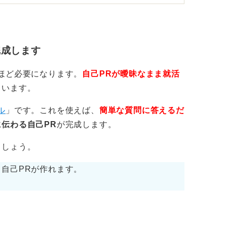
をどのように活かしていくか接点を明確にす
の経験をまとめよう
完成します
で十分など、軽んじられた風潮があります
ほど必要になります。
自己PRが曖昧なまま就活
る職業だと言えます。
くいます。
、言葉にされていなくても何を感じているの
ル
」です。これを使えば、
簡単な質問に答えるだ
れる基本的なマナーが身に付いているのでは
伝わる自己PR
が完成します。
ましょう。
事務など部署、役割によって求められること
自己PRが作れます。
、顧客とのかかわりがあるはずです。営業担
とが求められます。経理事務の場合は専門知
のような経験の活かし方をヒントにまとめる