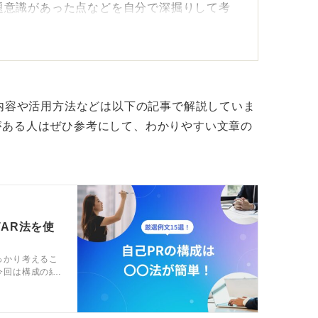
題意識があった点などを自分で深掘りして考
なってしまったときに、そこを明るくしよう
ありません。
な内容や活用方法などは以下の記事で解説していま
自信を持って語ろう
がある人はぜひ参考にして、わかりやすい文章の
向にあります。
楽観性を持って取り組まなければ、人間関係
かもしれません。
TAR法を使
、反対意見でも受け入れてもらえたりする環
っかり考えるこ
今回は構成の組
を魅力的にする
といわれていますので、そんな思いを具体的
富に紹介して
い。