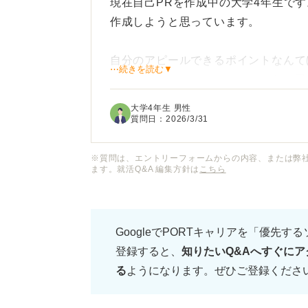
現在自己PRを作成中の大学4年生で
作成しようと思っています。
自分のアピールできるポイントなんて
⋯続きを読む▼
ドメーカーであることくらいかなと思
大学4年生 男性
ただこれって強みなのでしょうか？ 
質問日：
2026/3/31
りなさそう」と思われて酷評されそう
※質問は、エントリーフォームからの内容、または弊
ます。就活Q&A 編集方針は
こちら
企業は場の雰囲気を良くする学生より
評価するのでしょうか。
GoogleでPORTキャリアを「優先す
ムードメーカーを単なる盛り上げ役で
登録すると、
知りたいQ&Aへすぐにア
安全性をつくる力」として評価しても
る
ようになります。ぜひご登録くださ