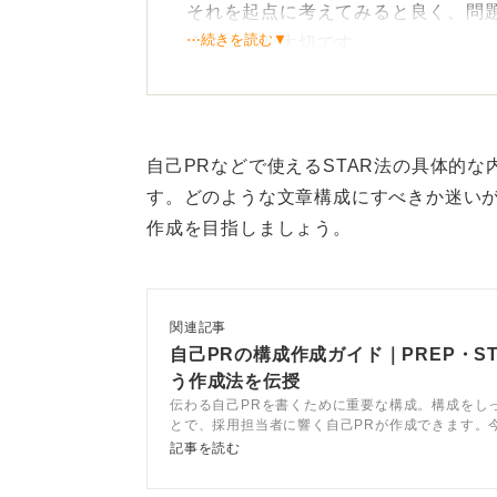
それを起点に考えてみると良く、問
⋯続きを読む▼
えることが大切です。
たとえば場の雰囲気が重たいものに
と思って行動できる人は決して多く
自己PRなどで使えるSTAR法の具体的
心理的安全性を作る力として
す。どのような文章構成にすべきか迷い
作成を目指しましょう。
最近は職場の雰囲気を大切にする傾
仕事をするうえでも明るい雰囲気や
がギスギスした職場になってしまう
関連記事
自己PRの構成作成ガイド｜PREP・S
お互いに気軽に意見を言い合えたり
う作成法を伝授
境は職場に欠かせないものです。
伝わる自己PRを書くために重要な構成。構成をし
とで、採用担当者に響く自己PRが作成できます。
み立て方からエピソードの書き方、さらに自己PR
記事を読む
これがまさに心理的安全性を作る力
コツまで幅広く解説しています。最後には例文も豊
なエピソードを交えて伝えてくださ
います。