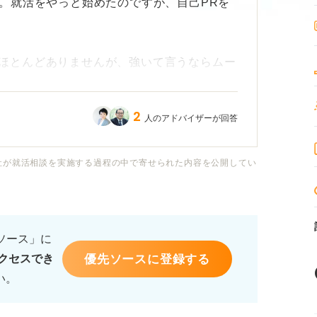
す。就活をやっと始めたのですが、自己PRを
ほとんどありませんが、強いて言うならムー
っています。
2
人のアドバイザーが回答
「ただ賑やかなだけ」「仕事への真剣さが足
です。
社が就活相談を実施する過程の中で寄せられた内容を公開してい
も、常に厳しく成果だけを追い求める学生を
るソース」に
終わらせず、組織の生産性を高める「心理的
優先ソースに登録する
クセスでき
らうための伝え方を教えてください。
い。