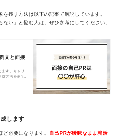
象を残す方法は以下の記事で解説しています。
らない」と悩む人は、ぜひ参考にしてください。
の例文と面接
れます。キャリ
作成方法を例文
し、他の学生と
完成します
ほど必要になります。
自己PRが曖昧なまま就活