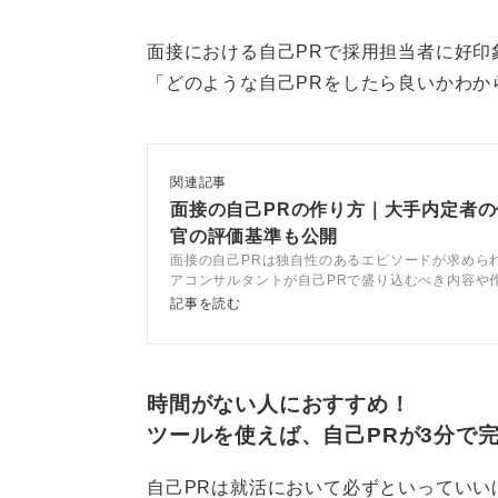
面接における自己PRで採用担当者に好印
0
「どのような自己PRをしたら良いかわか
関連記事
面接の自己PRの作り方｜大手内定者
官の評価基準も公開
面接の自己PRは独自性のあるエピソードが求めら
アコンサルタントが自己PRで盛り込むべき内容や
と解説。記事を参考に独自性のある自己PRを作成
記事を読む
差別化して面接を突破しましょう。
時間がない人におすすめ！
ツールを使えば、自己PRが3分で
自己PRは就活において必ずといっていい