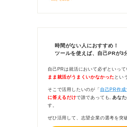
いわゆる心理的安全性を高め、全員
義しましょう。
盛り上げの裏にある意図的な
時間がない人におすすめ！
なぜその場で雰囲気を変える必要が
ツールを使えば、自己PRが3
に気を配ったのかという視点を忘れ
自己PRは就活において必ずといっ
単なる性格の話ではなく、組織の生
まま就活がうまくいかなかった
とい
語ることで、ビジネスシーンでも頼
そこで活用したいのが「
自己PR作成
に答えるだけ
で誰であっても,
あなた
0
す。
ぜひ活用して、志望企業の選考を突