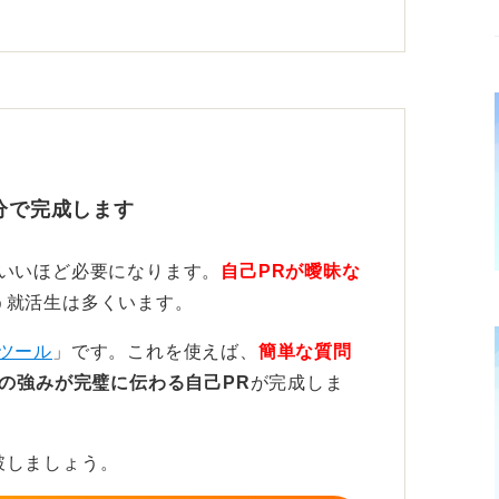
が力を発揮できる土壌を作れる能力として定
行動を伝えよう
あったのか、盛り上げる以外にどのような点
分で完成します
ないでください。
ていいほど必要になります。
自己PRが曖昧な
産性を高めるための戦略的なふるまいとして
う就活生は多くいます。
られる人として評価されます。
ツール
」です。これを使えば、
簡単な質問
の強みが完璧に伝わる自己PR
が完成しま
破しましょう。