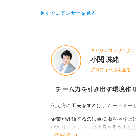
▶すぐにアンサーを見る
キャリアコンサルタン
小関 珠緒
プロフィールを見る
チーム力を引き出す環境作
伝え方に工夫をすれば、ムードメー
企業が評価するのは単に場を盛り上
げたり、メンバーの本音を引き出し
⋯続きを読む▼
す。