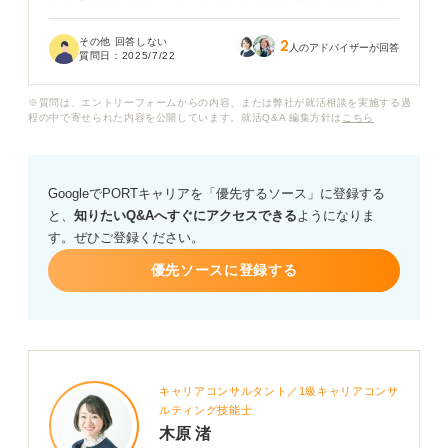
も特にはないので、よく聞かれる質問を事前に対策して
おきたいです。各質問への答え方のポイントについても
その他 回答しない
2
教えていただけると助かります。
人のアドバイザーが回答
質問日：
2025/7/22
また、介護系の面接への対策として、事前にどのような
※質問は、エントリーフォームからの内容、または弊社が就活相談を実施する過
ことを調べておけば良いかなどについてもお聞きしたい
程の中で寄せられた内容を公開しています。就活Q&A 編集方針は
こちら
です。アドバイスよろしくお願いします。
GoogleでPORTキャリアを「優先するソース」に登録する
と、
知りたいQ&Aへすぐにアクセスできる
ようになりま
す。ぜひご登録ください。
優先ソースに登録する
キャリアコンサルタント／1級キャリアコンサ
ルティング技能士
木原 渚