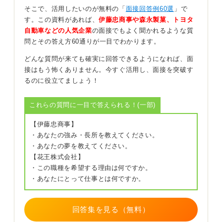
そこで、活用したいのが無料の「
面接回答例60選
」で
能力の点についても準備しましょう。
す。この資料があれば、
伊藤忠商事や森永製菓、トヨタ
高齢者の人とかかわったエピソードなどを交えながら、
自動車などの人気企業
の面接でもよく聞かれるような質
温かみのある人柄を伝えられると良いでしょう。
問とその答え方60通りが一目でわかります。
業界に関する基本的な知識を少し調べて、より本気度を
どんな質問が来ても確実に回答できるようになれば、面
伝えていきましょう。
接はもう怖くありません。今すぐ活用し、面接を突破す
るのに役立てましょう！
0
これらの質問に一目で答えられる！(一部)
【伊藤忠商事】
・あなたの強み・長所を教えてください。
・あなたの夢を教えてください。
【花王株式会社】
・この職種を希望する理由は何ですか。
・あなたにとって仕事とは何ですか。
回答集を見る（無料）