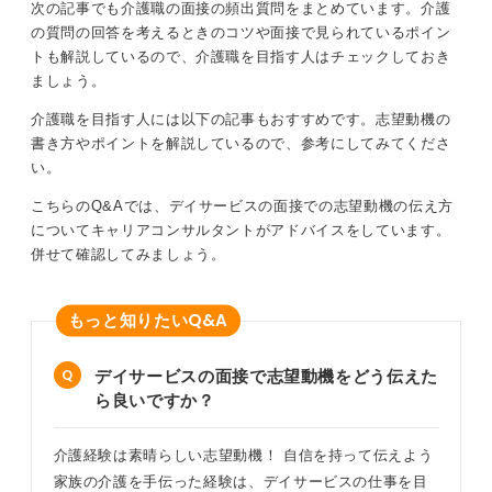
次の記事でも介護職の面接の頻出質問をまとめています。介護
しょう。
の質問の回答を考えるときのコツや面接で見られているポイン
また、事務職としての適性を示すために、自身の長所で
トも解説しているので、介護職を目指す人はチェックしておき
ある正確さや丁寧さをアピールできる具体的なエピソー
ましょう。
ドを用意しておくことも忘れないでください。
介護職を目指す人には以下の記事もおすすめです。志望動機の
書き方やポイントを解説しているので、参考にしてみてくださ
介護業界についての意見を述べて差をつけよう
い。
こちらのQ&Aでは、デイサービスの面接での志望動機の伝え方
ほかの応募者と差を付けるためには、業界への深い理解
についてキャリアコンサルタントがアドバイスをしています。
を示すことが有効です。もし時間に余裕があれば、事前
併せて確認してみましょう。
に介護保険制度や介護報酬に関する基礎知識を調べてお
くと、熱意が伝わり良い印象につながります。
Q&A
「制度について何か知っていますか」と直接問われる場
もっと知りたい
面は少ないかもしれませんが、志望動機や自己PRにその
知識を織り交ぜることで、仕事への高い意欲と準備性を
デイサービスの面接で志望動機をどう伝えた
アピールできます。
ら良いですか？
たとえば、「介護報酬改定の動向にも関心があり、事務
職として現場を支えることの重要性を感じています」と
介護経験は素晴らしい志望動機！ 自信を持って伝えよう
一言添えるだけでも、熱意が伝わります。咄嗟の質問に
家族の介護を手伝った経験は、デイサービスの仕事を目