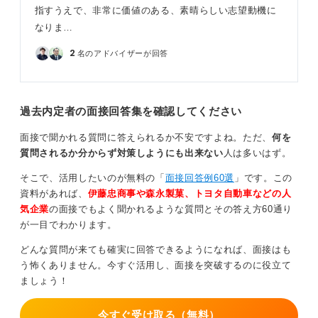
も対応できる知識として、ぜひ身に付けておいてくださ
指すうえで、非常に価値のある、素晴らしい志望動機に
い。
なりま…
2
0
名のアドバイザーが回答
過去内定者の面接回答集を確認してください
面接で聞かれる質問に答えられるか不安ですよね。ただ、
何を
質問されるか分からず対策しようにも出来ない
人は多いはず。
そこで、活用したいのが無料の「
面接回答例60選
」です。この
資料があれば、
伊藤忠商事や森永製菓、トヨタ自動車などの人
気企業
の面接でもよく聞かれるような質問とその答え方60通り
が一目でわかります。
どんな質問が来ても確実に回答できるようになれば、面接はも
う怖くありません。今すぐ活用し、面接を突破するのに役立て
ましょう！
今すぐ受け取る（無料）