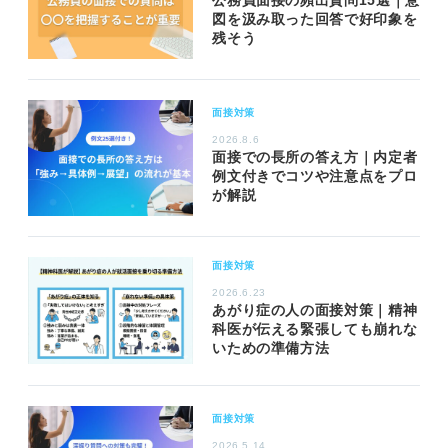
図を汲み取った回答で好印象を
残そう
面接対策
2026.8.6
面接での長所の答え方｜内定者
例文付きでコツや注意点をプロ
が解説
面接対策
2026.6.23
あがり症の人の面接対策｜精神
科医が伝える緊張しても崩れな
いための準備方法
面接対策
2026.5.14