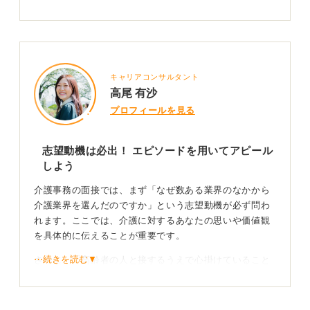
キャリアコンサルタント
高尾 有沙
プロフィールを見る
志望動機は必出！ エピソードを用いてアピール
しよう
介護事務の面接では、まず「なぜ数ある業界のなかから
介護業界を選んだのですか」という志望動機が必ず問わ
れます。ここでは、介護に対するあなたの思いや価値観
を具体的に伝えることが重要です。
⋯続きを読む▼
さらに、「高齢者の人と接するうえで心掛けていること
は何ですか」といった、利用者への向き合い方をたずね
る質問も頻出です。これらに対して、自身の経験にもと
づいたエピソードを交えて話せるように準備しておきま