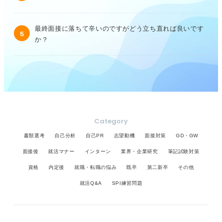
最終面接に落ちて辛いのですがどう立ち直れば良いです
5
か？
Category
書類選考
自己分析
自己PR
志望動機
面接対策
GD・GW
面接後
就活マナー
インターン
業界・企業研究
筆記試験対策
資格
内定後
就職・転職の悩み
既卒
第二新卒
その他
就活Q&A
SPI練習問題