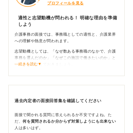
プロフィールを見る
適性と志望動機が問われる！ 明確な理由を準備
しよう
介護事務の面接では、事務職としての適性と、介護業界
への理解や熱意が問われます。
志望動機としては、「なぜ数ある事務職のなかで、介護
事務を選んだのか」「なぜこの施設で働きたいのか」と
⋯続きを読む▼
いう点を押さえておきましょう。
一般的に大変なイメージを持たれがちな業界だからこ
そ、明確な志望動機が重要です。
また、事務職としての適性として、「コツコツと正確に
作業するのが得意」など、自己分析にもとづいた強みを
過去内定者の面接回答集を確認してください
アピールしましょう。
面接で聞かれる質問に答えられるか不安ですよね。た
高齢者とのエピソードで人柄をアピールしよう
だ、
何を質問されるか分からず対策しようにも出来ない
人は多いはず。
そして、介護事務の面接では人柄、コミュニケーション