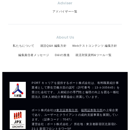
Adviser
アドバイザー一覧
About Us
私たちについて
就活Q&A 編集方針
Webテストコンテンツ 編集方針
編集責任者メッセージ
D&Iの推進
就活対策資料&ツール一覧