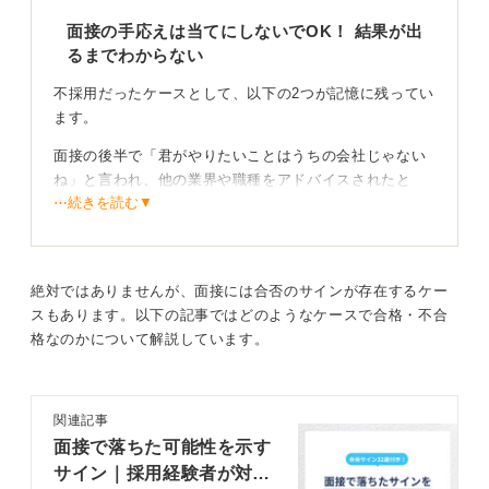
面接の手応えは当てにしないでOK！ 結果が出
るまでわからない
不採用だったケースとして、以下の2つが記憶に残ってい
ます。
面接の後半で「君がやりたいことはうちの会社じゃない
ね」と言われ、他の業界や職種をアドバイスされたと
⋯続きを読む▼
き。
自分が苦手とする領域の仕事について「できますか？」
と聞かれ、やりたくない気持ちが表情や態度に出てしま
ったと感じたとき。
絶対ではありませんが、面接には合否のサインが存在するケー
スもあります。以下の記事ではどのようなケースで合格・不合
この2点は落ちたと感じ、実際に不採用だったパターンで
格なのかについて解説しています。
す。
手応えと結果は別物！ 一喜一憂せずに次へ進もう
関連記事
面接で落ちた可能性を示す
一方で、手応えがまったくなかったのに採用された経験
サイン｜採用経験者が対処
もあります。