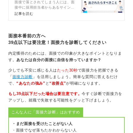
面接で落とされてしまう人には、面
法も解説
面接官とまったく目が合わず、質問も淡々としていたた
接中に採用担当者からあるサインが
出されることがあります。この記事
記事を読む
め「不合格だ」と感じていましたが、後からその人が
では、面接で落とされるときに採用
元々そういうスタイルの人物だったとわかりました。
担当者が出すサインについて、キャ
リアコンサルタントのアドバイスを
面接の場での手応えと結果が必ずしも一致するわけでは
交えつつ解説します。
面接本番前の方へ
ないと実感した経験です。面接時間が予定より早く終わ
39点以下は要注意！面接力を診断してください
った場合も、評価が高く文句なしで合格だったというケ
ースもあります。
内定獲得のためには、面接での印象が大きなポイントとなりま
す。
あなたは自分の面接に自信を持っていますか？
面接の手応えだけをあてにして諦めるのはまだ早いで
す。落ちたなと感じても後悔の無いようにしっかりと面
少しでも不安に感じる人は
たった30秒
で面接力を把握できる
接を受けきることが大切だと思います。
「
面接力診断
」を活用しましょう。簡単な質問に答えるだけ
で、
“あなたの強み”
と
“改善点”
が明確になります。
0
もし39点以下だった場合は要注意です。
今すぐ診断で面接力を
アップし、就職で失敗する可能性をグッと下げましょう。
こんな人に「面接力診断」はおすすめ
・まだ面接を受けたことがない人
・面接でなぜ落ちたかわからない人