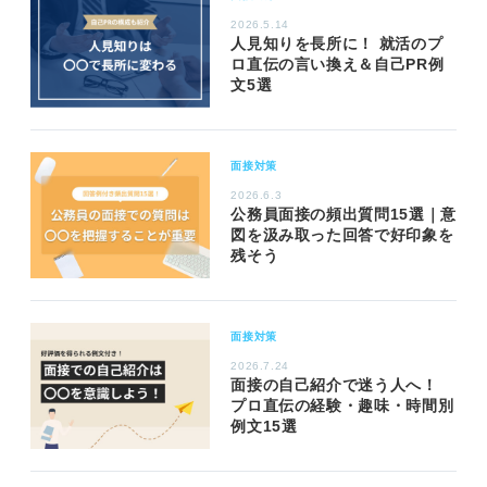
2026.5.14
人見知りを長所に！ 就活のプ
ロ直伝の言い換え＆自己PR例
文5選
面接対策
2026.6.3
公務員面接の頻出質問15選｜意
図を汲み取った回答で好印象を
残そう
面接対策
2026.7.24
面接の自己紹介で迷う人へ！
プロ直伝の経験・趣味・時間別
例文15選