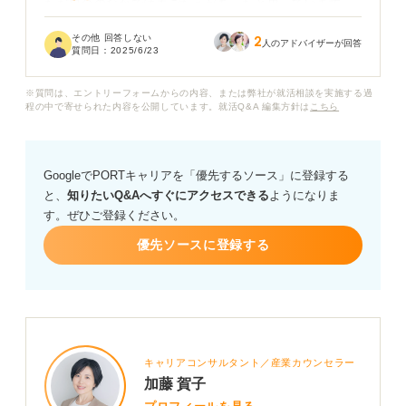
ただ自分のなかでは手ごたえがあったと思っています。
面接を振り返ってみると、確かに面接官の反応が薄いよ
その他 回答しない
2
うな気もするのですが、よくわかりません。そこで皆さ
人のアドバイザーが回答
質問日：
2025/6/23
んの面接中に落ちたなと思った瞬間について、具体的な
経験をお聞きしたいです！
※質問は、エントリーフォームからの内容、または弊社が就活相談を実施する過
程の中で寄せられた内容を公開しています。就活Q&A 編集方針は
こちら
また、そう感じた後に、実際に不採用になってしまった
ケースが多いのでしょうか？ 逆に、落ちたと思ったけれ
ど合格できたという経験があれば、ぜひ教えていただき
GoogleでPORTキャリアを「優先するソース」に登録する
たいです。
と、
知りたいQ&Aへすぐにアクセスできる
ようになりま
す。ぜひご登録ください。
優先ソースに登録する
キャリアコンサルタント／産業カウンセラー
加藤 賀子