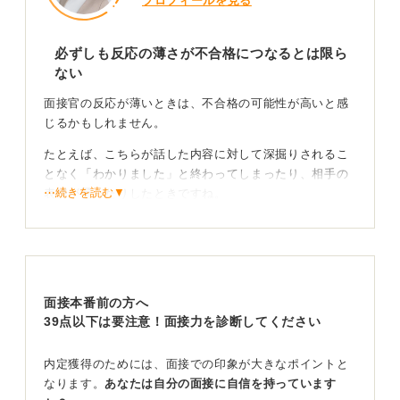
プロフィールを見る
必ずしも反応の薄さが不合格につなるとは限ら
ない
面接官の反応が薄いときは、不合格の可能性が高いと感
じるかもしれません。
たとえば、こちらが話した内容に対して深掘りされるこ
となく「わかりました」と終わってしまったり、相手の
⋯続きを読む▼
表情が曇ったりしたときですね。
ユーモアが空気を大きく変えることもある
私自身の古い経験ですが、高卒で百貨店の面接を受けた
際、会場までの道順をたずねられ、「交番で警察官に聞
面接本番前の方へ
きました」と正直に答えたところ、面接官たちがどっと
39点以下は要注意！面接力を診断してください
笑い、結果的に合格したことがあります。
内定獲得のためには、面接での印象が大きなポイントと
筆記試験の出来はよくなかったのですが、おもしろいと
なります。
あなたは自分の面接に自信を持っています
思ってもらえたのかもしれません。