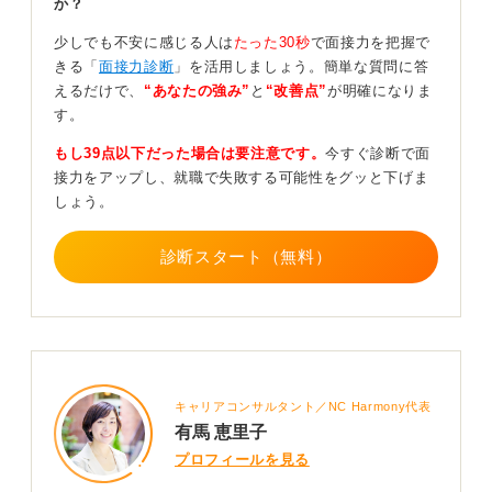
か？
このように、必ずしも反応の薄さが不合格につなるとは
少しでも不安に感じる人は
たった30秒
で面接力を把握で
限りませんが、やはり場の空気感が重い場合は、厳しい
きる「
面接力診断
」を活用しましょう。簡単な質問に答
結果になることが多いと感じます。
えるだけで、
“あなたの強み”
と
“改善点”
が明確になりま
す。
0
もし39点以下だった場合は要注意です。
今すぐ診断で面
接力をアップし、就職で失敗する可能性をグッと下げま
しょう。
診断スタート（無料）
キャリアコンサルタント／NC Harmony代表
有馬 恵里子
プロフィールを見る