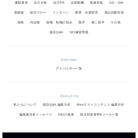
書類選考
自己分析
自己PR
志望動機
面接対策
GD・GW
面接後
就活マナー
インターン
業界・企業研究
筆記試験対策
資格
内定後
就職・転職の悩み
既卒
第二新卒
その他
就活Q&A
SPI練習問題
Adviser
アドバイザー一覧
About Us
私たちについて
就活Q&A 編集方針
Webテストコンテンツ 編集方針
編集責任者メッセージ
D&Iの推進
就活対策資料&ツール一覧