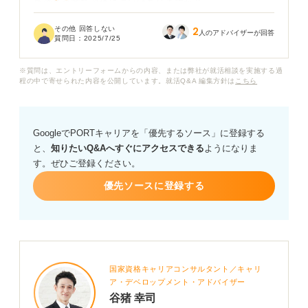
外資系企業で評価に違いはありますか？
その他 回答しない
2
TOEICで900点という自慢の成績を持っているのです
人のアドバイザーが回答
質問日：
2025/7/25
が、それを魅力的にアピールしたいです。単にスコアを
伝えるだけでなく、どのように努力して達成したのか、
※質問は、エントリーフォームからの内容、または弊社が就活相談を実施する過
その英語力を入社後にどう活かせるのかなどを伝えるべ
程の中で寄せられた内容を公開しています。就活Q&A 編集方針は
こちら
きでしょうか？
実際にTOEIC900点以上を取得して就職活動をされた方
GoogleでPORTキャリアを「優先するソース」に登録する
は、どのように企業に評価され、内定に繋がりました
と、
知りたいQ&Aへすぐにアクセスできる
ようになりま
か？ 経験談やアドバイスがあればぜひ教えてください。
す。ぜひご登録ください。
優先ソースに登録する
国家資格キャリアコンサルタント／キャリ
ア・デベロップメント・アドバイザー
谷猪 幸司