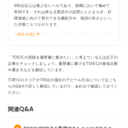
900点以上は最上位レベルであり、就職において極めて
有利です。それは単なる英語力の証明にとどまらず、目
標達成に向けて努力できる継続力や、地頭の良さといっ
た評価にもつながります。
⋯続きを読む▼
企業からは、入社後すぐに活躍できる速戦力として認識
されることも期待できます。
当たり前の環境では、プラスαの能力が問われる！
「TOEICの実績を履歴書に書きたい」と考えている人は以下の
記事をチェックしましょう。履歴書に書けるTOIECの最低点数
外資系企業など、社員の多くが900点レベルを 持つよう
や書き方などを解説しています。
な環境では、そのスコアは持っていて当たり前の前提条
TOEICのスコアが700点の場合のアピール方法についてはこち
件となり、そのうえであなたは何ができるのかというプ
らのQ&Aで詳しく解説しているので、あわせて確認してみてく
ラスアルファの能力が問われることになります。
ださい。
一方で、一般的な日系企業においては、より希少価値の
高いスキルとして評価されます。
Q&A
関連
どちらのケースであっても、その卓越した英語力を活か
して、具体的にどう貢献できるのかを明確に伝えること
が重要です。