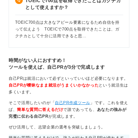
TOEICで700点を取得できたことはガクチカ
として使えますか？
0
TOEIC700点は大きなアピール要素になるため自信を持
って伝えよう TOEICで700点を取得できたことは、ガ
クチカとして十分に活用できると思…
時間がない人におすすめ！
ツールを使えば、自己PRが3分で完成します
自己PRは就活において必ずといっていいほど必要になります。
自己PRが曖昧なまま就活がうまくいかなかった
という就活生は
多くいます。
そこで活用したいのが「
自己PR作成ツール
」です。これを使え
ば、
簡単な質問に答えるだけ
で誰であっても、
あなたの強みが
完璧に伝わる自己PR
が完成します。
ぜひ活用して、志望企業の選考を突破しましょう。
簡単な質問に答えるだけで、強みが伝わる自己PRが作れます。