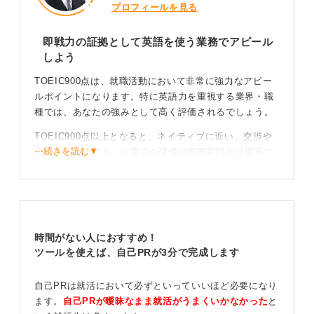
プロフィールを見る
即戦力の証拠として英語を使う業務でアピール
しよう
TOEIC900点は、就職活動において非常に強力なアピー
ルポイントになります。特に英語力を重視する業界・職
種では、あなたの強みとして高く評価されるでしょう。
TOEIC900点以上となると、ネイティブに近い、交渉や
⋯続きを読む▼
会議レベルができ、企業での評価は国際部門や外資系で
高評価を得られ、即戦力と見なされるでしょう。
900点以上は一部の上位層であり、英語の実務経験がな
くても評価されるレベルなのです。
時間がない人におすすめ！
日系と外資で評価されるポイントの違いも押さえて
ツールを使えば、自己PRが3分で完成します
おこう
自己PRは就活において必ずといっていいほど必要になり
日系企業と外資系企業の評価の違いとしては、日系企業
ます。
自己PRが曖昧なまま就活がうまくいかなかった
と
では、海外事業部、貿易、技術営業などで重視され、英