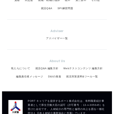
資格
内定後
就職・転職の悩み
既卒
第二新卒
その他
就活Q&A
SPI練習問題
Adviser
アドバイザー一覧
About Us
私たちについて
就活Q&A 編集方針
Webテストコンテンツ 編集方針
編集責任者メッセージ
D&Iの推進
就活対策資料&ツール一覧