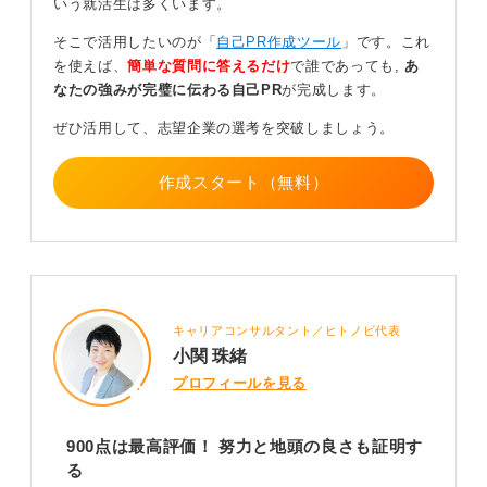
いう就活生は多くいます。
語が必要な業務で即戦力と見なされます。
そこで活用したいのが「
自己PR作成ツール
」です。これ
外資系企業では、TOEICスコアより英会話力・面接時の
を使えば、
簡単な質問に答えるだけ
で誰であっても,
あ
対応を重視されます。それでもスコア900点は基礎力の
なたの強みが完璧に伝わる自己PR
が完成します。
証明として強力なもので、ほかの応募者と比較すると差
別化につながります。
ぜひ活用して、志望企業の選考を突破しましょう。
そんなスコアをアピールする際には、「スコアを獲得し
た背景などの過去のできごとや英語をどう活かせるの
作成スタート（無料）
か」と採用担当者に安心感をもってもらうかなどを伝え
ることが望ましいです。
入社後も、海外との打ち合わせで同席を求められるなど
活躍する機会が多いと聞くため、ぜひ生かしていきまし
ょう。
キャリアコンサルタント／ヒトノビ代表
小関 珠緒
0
プロフィールを見る
900点は最高評価！ 努力と地頭の良さも証明す
る