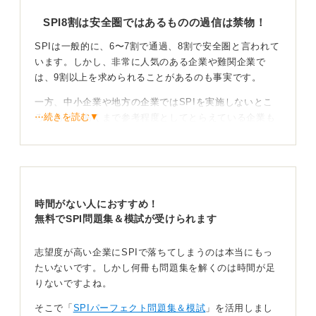
SPI8割は安全圏ではあるものの過信は禁物！
SPIは一般的に、6〜7割で通過、8割で安全圏と言われて
います。しかし、非常に人気のある企業や難関企業で
は、9割以上を求められることがあるのも事実です。
一方、中小企業や地方の企業ではSPIを実施しないとこ
⋯続きを読む▼
ろもあり、あくまで参考程度としてとらえている企業も
ありました。
得意不得意を把握して時間内に解けるようになろう
SPIが8割取れていれば通過できる可能性は高いです。し
時間がない人におすすめ！
かし、面接などほかの選考もあるため、合格確実とは言
無料でSPI問題集＆模試が受けられます
い切れません。
志望度が高い企業にSPIで落ちてしまうのは本当にもっ
だからこそ、準備はしっかりしておくべきです。企業や
たいないです。しかし何冊も問題集を解くのは時間が足
業界によっても求める点数は異なります。
りないですよね。
少なくとも、数カ月前から準備をして対策をしておく
そこで「
SPIパーフェクト問題集＆模試
」を活用しまし
と、自分の苦手分野などがわかります。併せて、制限時