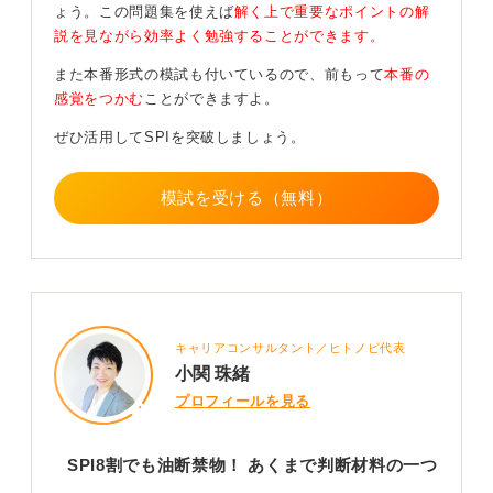
ょう。この問題集を使えば
解く上で重要なポイントの解
間内で解けるように練習することも重要です。
説を見ながら効率よく勉強することができます。
アプリなどで対策もできるため、スマホなどで隙間時間
また本番形式の模試も付いているので、前もって
本番の
を活用して対策を進めましょう。
感覚をつかむ
ことができますよ。
0
ぜひ活用してSPIを突破しましょう。
模試を受ける（無料）
キャリアコンサルタント／ヒトノビ代表
小関 珠緒
プロフィールを見る
SPI8割でも油断禁物！ あくまで判断材料の一つ