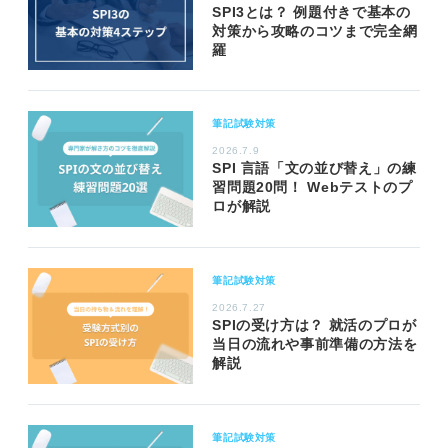
SPI3とは？ 例題付きで基本の
対策から攻略のコツまで完全網
羅
筆記試験対策
2026.7.9
SPI 言語「文の並び替え」の練
習問題20問！ Webテストのプ
ロが解説
筆記試験対策
2026.7.27
SPIの受け方は？ 就活のプロが
当日の流れや事前準備の方法を
解説
筆記試験対策