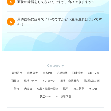
4
面接の練習をしてないんですが、合格できますか？
最終面接に落ちて辛いのですがどう立ち直れば良いです
5
か？
Category
書類選考
自己分析
自己PR
志望動機
面接対策
GD・GW
面接後
就活マナー
インターン
業界・企業研究
筆記試験対策
資格
内定後
就職・転職の悩み
既卒
第二新卒
その他
就活Q&A
SPI練習問題