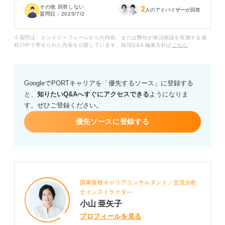
その他 回答しない
2
でしょうか。
人のアドバイザーが回答
質問日：
2025/7/2
もし8割が目安とならない場合、志望企業に合わせて何割
※質問は、エントリーフォームからの内容、または弊社が就活相談を実施する過
くらいの正答率を目指すべきか、またその正答率を実現
程の中で寄せられた内容を公開しています。就活Q&A 編集方針は
こちら
するための対策方法を教えていただきたいです。
GoogleでPORTキャリアを「優先するソース」に登録する
と、
知りたいQ&Aへすぐにアクセスできる
ようになりま
す。ぜひご登録ください。
優先ソースに登録する
国家資格キャリアコンサルタント／交流分析
士インストラクタ―
小山 亜矢子
プロフィールを見る