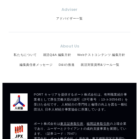
Adviser
アドバイザー一覧
About Us
私たちについて
就活Q&A 編集方針
Webテストコンテンツ 編集方針
編集責任者メッセージ
D&Iの推進
就活対策資料&ツール一覧