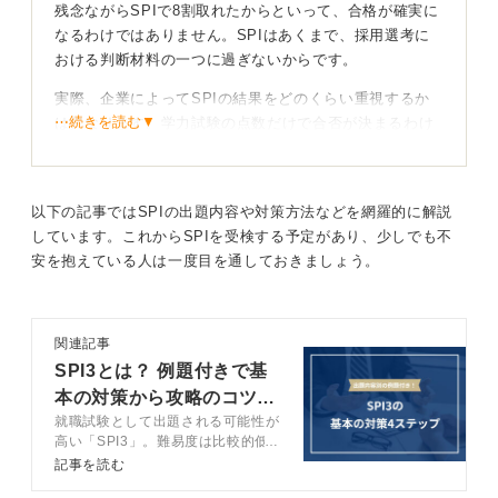
残念ながらSPIで8割取れたからといって、合格が確実に
なるわけではありません。SPIはあくまで、採用選考に
おける判断材料の一つに過ぎないからです。
実際、企業によってSPIの結果をどのくらい重視するか
⋯続きを読む▼
は異なります。学力試験の点数だけで合否が決まるわけ
ではないため、合格を過信するのは危険です。
点数だけでなく面接での人柄で勝負しよう！
以下の記事ではSPIの出題内容や対策方法などを網羅的に解説
しています。これからSPIを受検する予定があり、少しでも不
実際に、筆記試験の結果をあまり重要視しない企業もあ
安を抱えている人は一度目を通しておきましょう。
りました。面接で会ったときの応募者の人柄や性格を見
て、自社に合う人材かどうかを判断するケースも多くあ
ります。
関連記事
もちろん、点数が高いに越したことはありません。選考
SPI3とは？ 例題付きで基
に通過できる可能性も高まるため、就活の選択肢が広が
本の対策から攻略のコツま
ることも事実です。
就職試験として出題される可能性が
で完全網羅
高い「SPI3」。難易度は比較的低
しかし、SPIの結果がすべてではないということも理解
いですが、油断は禁物です。この記
記事を読む
しておきましょう。
事ではキャリアコンサルタントが