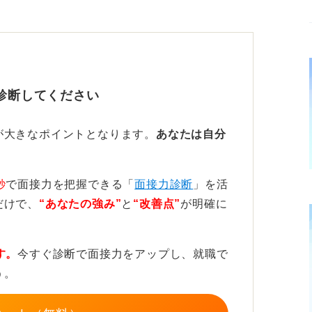
準備を怠ると失敗する可能性は高まりますよ
、そうした状態で質問の意図を瞬時に理解
るという保証はありません。緊張する状況下
診断してください
めにも、やはり面接対策は必要不可欠なので
が大きなポイントとなります。
あなたは自分
丸暗記ではなくキーワードでの回答準備
秒
で面接力を把握できる「
面接力診断
」を活
だけで、
“あなたの強み”
と
“改善点”
が明確に
かが非常に重要です。たとえば、想定される
意し、それを暗記していくようなやり方は、
す。
今すぐ診断で面接力をアップし、就職で
う。
ことの「キーワード」だけをいくつかリスト
の場で自分の言葉で組み立てて話せるように