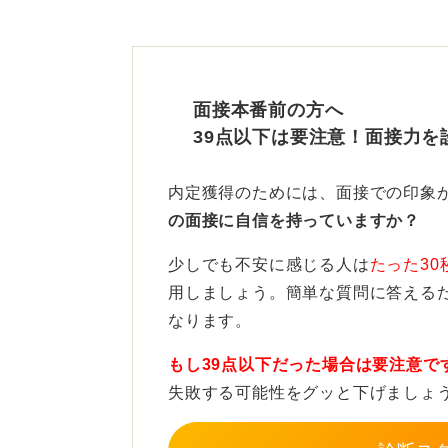
どんなに得意なことであっても、下
ね。
面接では緊張することもあるわけで
面接本番前の方へ
し、自分の考えを的確に言語化でき
39点以下は要注意！面接力を
であなたの実力を100%発揮するた
す。
内定獲得のためには、面接での印象
の面接に自信を持っていますか？
対策は「方向性」が大切！ 
をしよう
少しでも不安に感じる人は
たった30
用しましょう。簡単な質問に答える
ただし、準備はどのようにおこなう
なります。
質問に対して回答を文章で丸ごと用
もし39点以下だった場合は要注意で
本質的な対策方法とはいえません。
失敗する可能性をグッと下げましょ
私がおすすめしたいのは、伝えたい
アップしておき、それらを元に、そ