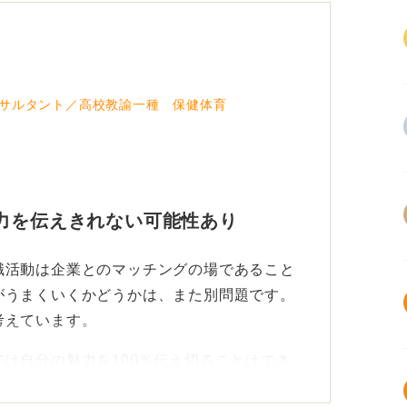
サルタント／高校教諭一種 保健体育
力を伝えきれない可能性あり
職活動は企業とのマッチングの場であること
がうまくいくかどうかは、また別問題です。
考えています。
は自分の魅力を100％伝え切ることはでき