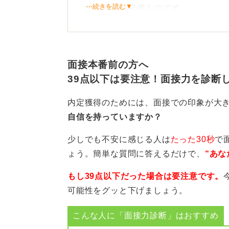
⋯続きを読む▼
めの準備が必要なのです。
自分の言葉で自然に話せるよ
面接本番前の方へ
言いたいことがうまくまとまらなか
39点以下は要注意！面接力を診断
しまったりして、結果的に評価を下
特に志望度が高い企業であればある
内定獲得のためには、面接での印象が大
能力が低いな」と思われてしまうと
自信を持っていますか？
かねません。
少しでも不安に感じる人は
たった30秒
で
自分の魅力を相手に伝わるかたちで
ょう。簡単な質問に答えるだけで、
“あな
こないましょう。
もし39点以下だった場合は要注意です。
ただし、就活でおこなうべき面接対
可能性をグッと下げましょう。
することではありません。質問項目
こんな人に「面接力診断」はおすすめ
葉で自然体で話す練習をすることが