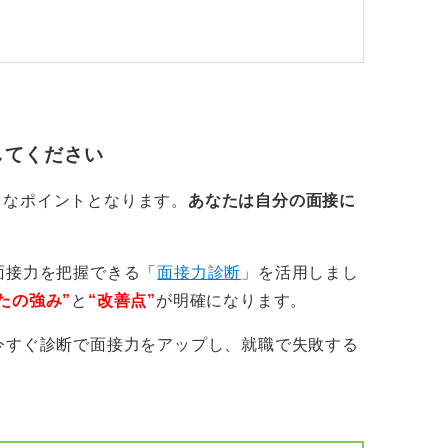
うになるまで対策して面接に臨もう
ったり、緊張して思ってもいない言葉が出て
してください
げるリスクがあります。
ほど、「この人は本気度が低いな」「言語化
きなポイントとなります。
あなたは自分の面接に
、せっかくのチャンスを棒に振ることになり
面接力を把握できる「
面接力診断
」を活用しまし
整えるための準備、つまり対策はしっかりお
たの強み”
と
“改善点”
が明確になります。
今すぐ診断で面接力をアップし、就職で失敗する
策とは、ガチガチに文章を作ってそれを暗記
に対して伝えたいポイントを絞り、自分の言
大切です。