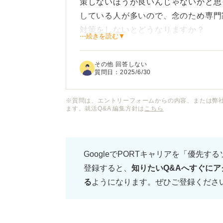
策しないほうが良いんじゃないかと思
している人が多いので、念のため専門
対策をしないとどうなりますか？
⋯続きを読む▼
一度自分でやってみろという話だと思
その他 回答しない
志望度の高い企業なので、相談させて
質問日：
2025/6/30
自分としては、あえて対策をしないほ
※質問は、エントリーフォームからの内容、または弊
ます。就活Q&A 編集方針は
こちら
っています。
対策しない人を見てきた方がいれば、
GoogleでPORTキャリアを「優先す
です。
登録すると、
知りたいQ&Aへすぐにア
る
ようになります。ぜひご登録くださ