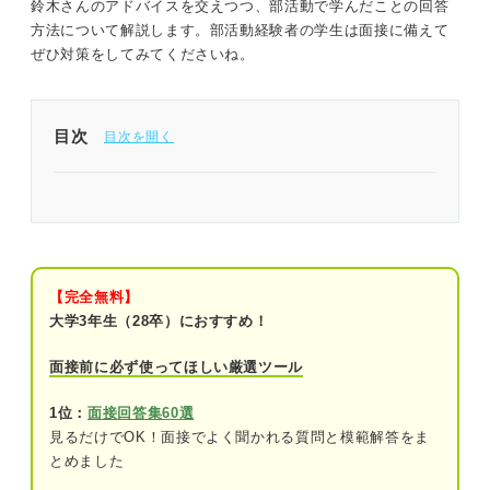
鈴木さんのアドバイスを交えつつ、部活動で学んだことの回答
方法について解説します。部活動経験者の学生は面接に備えて
ぜひ対策をしてみてくださいね。
目次
部活動で学んだことの回答は成長イメージを伝える
ことが重要！
面接官が部活動で学んだことを聞く2つの理由
【完全無料】
①取り組みから学びを得られる人材か確認
大学3年生（28卒）におすすめ！
するため
面接前に必ず使ってほしい厳選ツール
②部活動での経験を企業でも活かせるか確
認するため
1位：
面接回答集60選
見るだけでOK！面接でよく聞かれる質問と模範解答をま
部活動で学んだことを伝える際の3つのコツ
とめました
①目的意識を明確にする