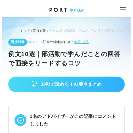
トップ
面接対策
例文10選｜部活動で学んだことの回答で面接をリードするコツ
面接対策
記事の編集責任者：
熊野 公俊
2026.5.14
例文10選｜部活動で学んだことの回答
で面接をリードするコツ
30秒で読める！AI要点まとめ
部活動経験が評価される理由と伝え方のコツ
面接官は入社後の成長イメージを重視している。
経験から学びを得る目的意識があるかを確認してい
る。
3名のアドバイザーがこの記事にコメント
部活動の学びが企業で活かせる汎用性があるかを見
ている。
しました
POINT：結果だけでなく、目的意識や過程を伝える