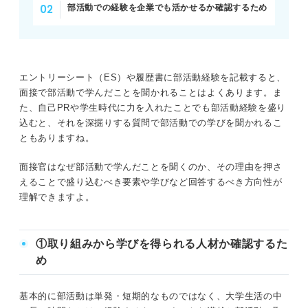
部活動での経験を企業でも活かせるか確認するため
例文⑦利害関係が異なる人とも対話をする大切さ
例文⑧主体的に動く大切さ
エントリーシート（ES）や履歴書に部活動経験を記載すると、
例文⑨リーダーシップ
面接で部活動で学んだことを聞かれることはよくあります。ま
た、自己PRや学生時代に力を入れたことでも部活動経験を盛り
例文⑩サポートすることの大切さ
込むと、それを深掘りする質問で部活動での学びを聞かれるこ
ともありますね。
部活動で学んだことを伝える際にやりがちな失敗3パター
ン
面接官はなぜ部活動で学んだことを聞くのか、その理由を押さ
えることで盛り込むべき要素や学びなど回答するべき方向性が
①学びが競技でしか活かせない
理解できますよ。
②専門用語を使ってしまう
①取り組みから学びを得られる人材か確認するた
③実績や結果の自慢になっている
め
部活動で学んだことは入社後を見すえた内容を伝えて合格
基本的に部活動は単発・短期的なものではなく、大学生活の中
をつかもう！