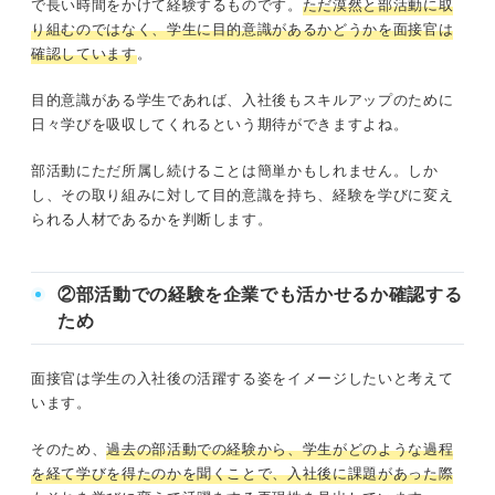
で長い時間をかけて経験するものです。
ただ漠然と部活動に取
り組むのではなく、学生に目的意識があるかどうかを面接官は
確認しています
。
目的意識がある学生であれば、入社後もスキルアップのために
日々学びを吸収してくれるという期待ができますよね。
部活動にただ所属し続けることは簡単かもしれません。しか
し、その取り組みに対して目的意識を持ち、経験を学びに変え
られる人材であるかを判断します。
②部活動での経験を企業でも活かせるか確認する
ため
面接官は学生の入社後の活躍する姿をイメージしたいと考えて
います。
そのため、
過去の部活動での経験から、学生がどのような過程
を経て学びを得たのかを聞くことで、入社後に課題があった際