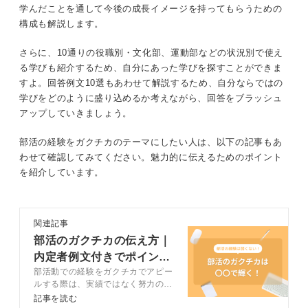
学んだことを通して今後の成長イメージを持ってもらうための
学生連盟スタッフ
部活動で学んだことを伝える構成
構成も解説します。
役職なし
結論：部活動で何を学んだのか
さらに、10通りの役職別・文化部、運動部などの状況別で使え
る学びも紹介するため、自分にあった学びを探すことができま
状況別の部活動での学び一覧
部活動の概要：どんな組織でどんな役割を担っていたのか
すよ。回答例文10選もあわせて解説するため、自分ならではの
学びをどのように盛り込めるか考えながら、回答をブラッシュ
運動部
部活動で感じた課題：どんな課題があったのか
アップしていきましょう。
文化部
取り組み：課題に向けてどんな取り組みをしたのか
部活の経験をガクチカのテーマにしたい人は、以下の記事もあ
個人競技
わせて確認してみてください。魅力的に伝えるためのポイント
結果：どのような変化をもたらし学びを得たのか
を紹介しています。
団体競技
今後の活かし方：入社後に部活動での学びをどう活かすか
部活動で学んだことの回答例文10選
関連記事
役職別の部活動での学び一覧
部活のガクチカの伝え方｜
例文①仲間の大切さ
内定者例文付きでポイン
部長
例文②課題発見力
部活動での経験をガクチカでアピー
ト・注意点を解説
ルする際は、実績ではなく努力の過
例文③継続力
副部長
程を伝えることが大切です。記事で
記事を読む