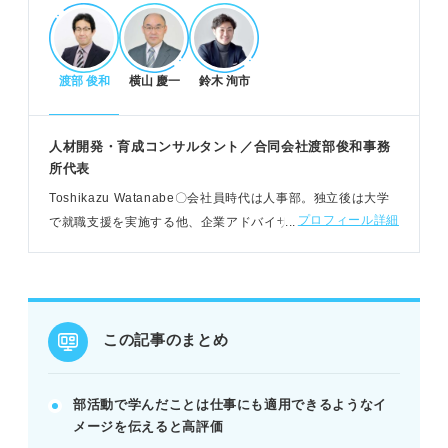
ことが重要。
渡部 俊和
横山 慶一
鈴木 洵市
評価される回答の構成と学びの具体例
結論ファーストで学びを伝え、部活動の概要を説明
する。
人材開発・育成コンサルタント／合同会社渡部俊和事務
課題とそれに対する取り組み、得られた結果を具体
所代表
的に示す。
Toshikazu Watanabe〇会社員時代は人事部。独立後は大学
役職や状況別の学びを参考に、自分らしいエピソー
プロフィール詳細
で就職支援を実施する他、企業アドバイザーも経験。採用・
ドを盛り込む。
媒体・応募者の全ての立場で就職に携わり、3万人以上のコン
例：トレーナー経験から「仲間の大切さ」を学び、
サルティングの実績
良好な関係構築に貢献。
この記事のまとめ
失敗を避けて面接を突破するポイント
学びが競技に限定されず、仕事で活かせる汎用性を
示す。
部活動で学んだことは仕事にも適用できるようなイ
専門用語を避け、誰にでも理解できる言葉で説明す
メージを伝えると高評価
る。