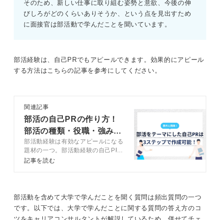
そのため、新しい仕事に取り組む姿勢と意欲、今後の伸
びしろがどのくらいありそうか、という点を見出すため
に面接官は部活動で学んだことを聞いています。
部活経験は、自己PRでもアピールできます。効果的にアピール
する方法はこちらの記事を参考にしてください。
関連記事
部活の自己PRの作り方！
部活の種類・役職・強み別
部活動経験は有効なアピールになる
例文付き
題材の一つ。部活動経験の自己PR
方法をキャリアコンサルタントが解
記事を読む
説します。役職や部活別で例文15
選も紹介するので、参考にしながら
企業の目を引く自己PRをつくりま
しょう。
部活動を含めて大学で学んだことを聞く質問は頻出質問の一つ
です。以下では、大学で学んだことに関する質問の答え方のコ
ツをキャリアコンサルタントが解説しているため、併せてチェ