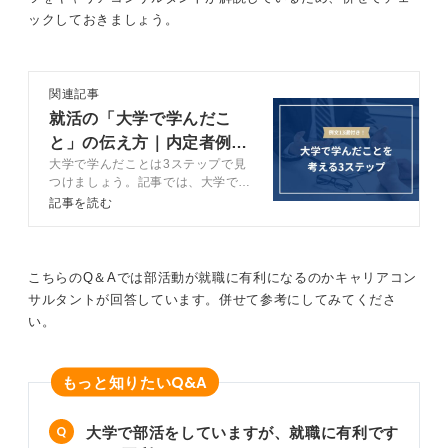
ックしておきましょう。
関連記事
就活の「大学で学んだこ
と」の伝え方｜内定者例文
大学で学んだことは3ステップで見
付きでポイント解説
つけましょう。記事では、大学で学
んだことを見つける方法や学部別に
記事を読む
選考で使える例文をキャリアコンサ
ルタントと解説します。成績に自信
がない人もぜひ参考にしてくださ
い。
こちらのQ＆Aでは部活動が就職に有利になるのかキャリアコン
サルタントが回答しています。併せて参考にしてみてくださ
い。
Q&A
もっと知りたい
大学で部活をしていますが、就職に有利です