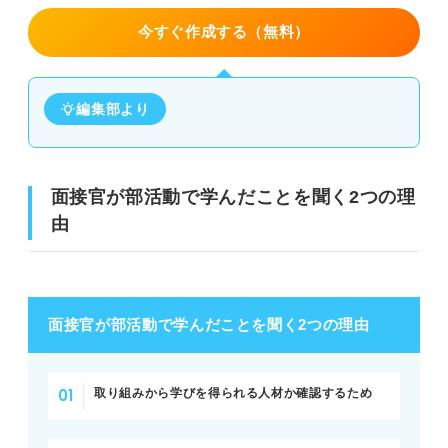
③実績や結果の自慢になっている
文化部
今すぐ作成する（無料）
個人競技
部活動で学んだことは入社後を見すえた内容を伝え
て合格をつかもう！
編集部より
団体競技
部活動で学んだことの回答例文10選
面接官が部活動で学んだことを聞く2つの理
例文①仲間の大切さ
由
例文②課題発見力
例文③継続力
面接官が部活動で学んだことを聞く2つの理由
例文④感謝の気持ち
例文⑤礼儀
取り組みから学びを得られる人材か確認するため
例文⑥忍耐力