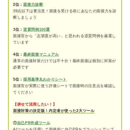
2位：
面接力診断
39点以下は要注意！面接を受ける前にあなたの面接力を診
②結果に至るまでの過程を伝えることを意
断しましょう
識する
3位：
逆質問例100選
③企業の求める人物像に合わせて学びを考
える
面接官から「志望度が高い」と思われる逆質問例を厳選し
ています
部活動で学んだことを伝える構成
4位：
最終面接マニュアル
結論：部活動で何を学んだのか
通常の面接対策だけでは不十分！最終面接は個別に対策が
必要です
部活動の概要：どんな組織でどんな役割を
担っていたのか
5位：
採用基準丸わかりシート
面接官が実際に使う評価シートで面接時の注意点を確認し
部活動で感じた課題：どんな課題があった
てください
のか
【併せて活用したい！】
取り組み：課題に向けてどんな取り組みを
面接対策の決定版！内定者が使った2大ツール
したのか
①
自己PR作成ツール
結果：どのような変化をもたらし学びを得
AIツールを活用して面接前に自己PRをブラッシュアップ