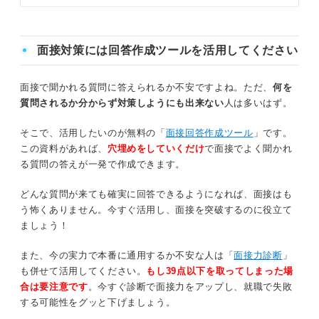
は、キャリアコンサルタントととも
に部活動のガクチカの書き方を例文
例文④感謝の気持ち
主務
を通して説明しているので、ほかの
学生との差別化に悩んでいる人は参
例文⑤礼儀
面接対策には回答作成ツールを活用してください
マネージャー
考にして対策していきましょう。
例文⑥忍耐力
広報
面接で聞かれる質問に答えられるか不安ですよね。ただ、
何を
例文⑦利害関係が異なる人とも対話をする
質問されるか分からず対策しようにも出来ない
人は多いはず。
渉外
大切さ
そこで、活用したいのが無料の「
面接回答作成ツール
」です。
会計
例文⑧主体的に動く大切さ
この資料があれば、
穴埋めをしていくだけ
で面接でよく聞かれ
る質問の答えが一発で作成できます。
例文⑨リーダーシップ
トレーナー
どんな質問が来ても確実に回答できるようになれば、面接はも
例文⑩サポートすることの大切さ
学生連盟スタッフ
う怖くありません。今すぐ活用し、面接を突破するのに役立て
ましょう！
役職なし
部活動で学んだことを伝える際にやりがちな失敗3
パターン
また、今の実力で本番に通用するか不安な人は「
面接力診断
」
も併せて活用してください。
もし39点以下を取ってしまった場
状況別の部活動での学び一覧
①学びが競技でしか活かせない
合は要注意です
。今すぐ診断で面接力をアップし、就職で失敗
する可能性をグッと下げましょう。
②専門用語を使ってしまう
運動部