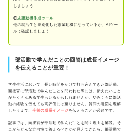
たのか
しましょう
今後の活かし方：入社後に部活動での学び
②
志望動機作成ツール
をどう活かすか
部活動で学んだことの回答は成長イメージを伝えることが
他の就活生と差別化した志望動機になっているか、AIツー
重要！
ルで確認しましょう
役職別の部活動での学び一覧
面接官が部活動で学んだことを聞く2つの理由
部長
副部長
①取り組みから学びを得られる人材か確認するため
部活動で学んだことの回答は成長イメージ
を伝えることが重要！
主務
②部活動での経験を企業でも活かせるか確認するため
マネージャー
部活動で学んだことを伝える際の3つのコツ
学生生活において、長い時間をかけて打ち込んできた部活動。
面接官に部活動で学んだことを問われた際には、伝えたいこと
広報
がたくさんある学生もいるかもしれませんが、やみくもに部活
①目的意識を明確にする
渉外
動の経験を伝えても高評価には至りません。質問の意図を理解
したうえで、
今後の成長イメージ
を伝えることが必須です。
②結果に至るまでの過程を伝えることを意識する
会計
記事では、面接官が部活動で学んだことを聞く理由を解説。そ
③企業の求める人物像に合わせて学びを考える
トレーナー
こからどんな方向性で答えるべきかが見えてきたら、部活動で