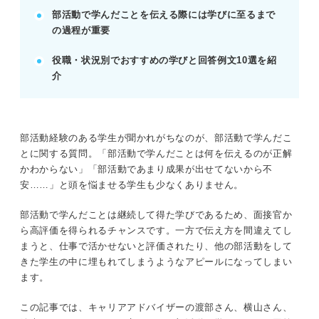
部活動で学んだことを伝える際には学びに至るまで
実績や結果の自慢ではなく、過程での学びを強調す
の過程が重要
る。
POINT：入社後の活躍をイメージさせる「再現性」
役職・状況別でおすすめの学びと回答例文10選を紹
を伝える。
介
記事の該当箇所を見る
部活動で学んだことの回答は成長イメージを伝
部活動経験のある学生が聞かれがちなのが、部活動で学んだこ
えることが重要！
とに関する質問。「部活動で学んだことは何を伝えるのが正解
面接官が部活動で学んだことを聞く2つの理由
かわからない」「部活動であまり成果が出せてないから不
部活動で学んだことを伝える際の3つのコツ
安……」と頭を悩ませる学生も少なくありません。
部活動で学んだことを伝える構成
部活動で学んだことは継続して得た学びであるため、面接官か
ら高評価を得られるチャンスです。一方で伝え方を間違えてし
※AIの特性上、間違いが含まれている場合があります。記事本文
まうと、仕事で活かせないと評価されたり、他の部活動をして
と併せてご確認ください。
きた学生の中に埋もれてしまうようなアピールになってしまい
ます。
この記事では、キャリアアドバイザーの渡部さん、横山さん、