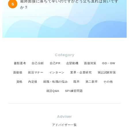
最終面接に落ちて辛いのですがどう立ち直れば良いです
5
か？
Category
書類選考
自己分析
自己PR
志望動機
面接対策
GD・GW
面接後
就活マナー
インターン
業界・企業研究
筆記試験対策
資格
内定後
就職・転職の悩み
既卒
第二新卒
その他
就活Q&A
SPI練習問題
Adviser
アドバイザー一覧