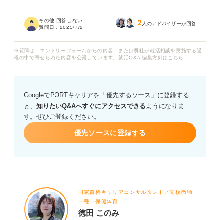
すが、私服で参加するカジュアル面談やインターンで使
っていた、A4ファイルが入るトートバッグではまずいで
その他 回答しない
2
しょうか？
人のアドバイザーが回答
質問日：
2025/7/2
もちろん派手な色ではなく、黒でシンプルなデザインな
※質問は、エントリーフォームからの内容、または弊社が就活相談を実施する過
のですが、面接官の方にどう思われるか不安です。
程の中で寄せられた内容を公開しています。就活Q&A 編集方針は
こちら
面接官に悪い印象を持たれないためにも、どのようなバ
ッグを選べば良いか、そして面接時のバッグのマナーに
GoogleでPORTキャリアを「優先するソース」に登録する
ついて、ぜひアドバイスをお願いします。
と、
知りたいQ&Aへすぐにアクセスできる
ようになりま
す。ぜひご登録ください。
優先ソースに登録する
国家資格キャリアコンサルタント／高校教諭
一種 保健体育
徳田 このみ