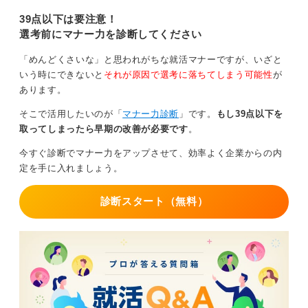
回は面接の服装についてキャリアコ
ンサルタントが詳しく解説している
39点以下は要注意！
ので参考にしてみてください。
選考前にマナー力を診断してください
「めんどくさいな」と思われがちな就活マナーですが、いざと
いう時にできないと
それが原因で選考に落ちてしまう可能性
が
あります。
そこで活用したいのが「
マナー力診断
」です。
もし39点以下を
取ってしまったら早期の改善が必要です
。
今すぐ診断でマナー力をアップさせて、効率よく企業からの内
定を手に入れましょう。
診断スタート（無料）