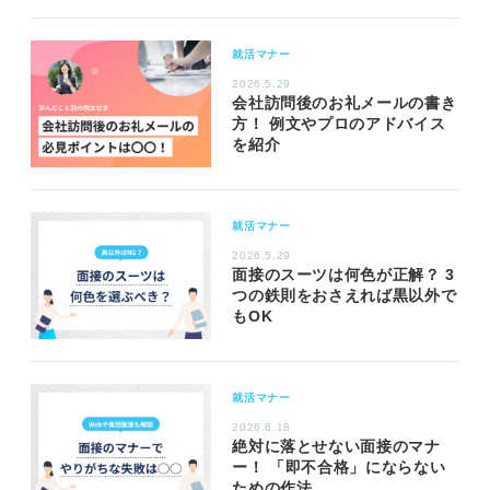
就活マナー
2026.5.29
会社訪問後のお礼メールの書き
方！ 例文やプロのアドバイス
を紹介
就活マナー
2026.5.29
面接のスーツは何色が正解？ 3
つの鉄則をおさえれば黒以外で
もOK
就活マナー
2026.6.18
絶対に落とせない面接のマナ
ー！ 「即不合格」にならない
ための作法