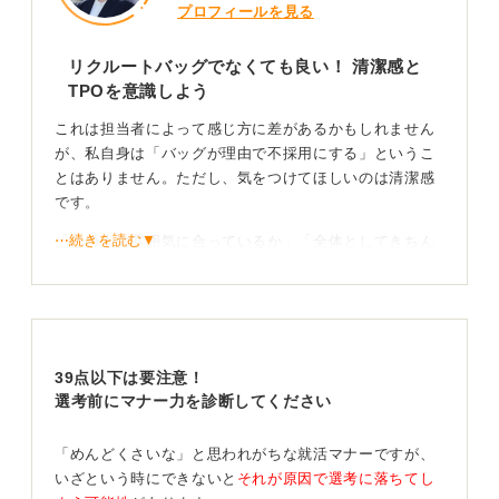
プロフィールを見る
リクルートバッグでなくても良い！ 清潔感と
TPOを意識しよう
これは担当者によって感じ方に差があるかもしれません
が、私自身は「バッグが理由で不採用にする」というこ
とはありません。ただし、気をつけてほしいのは清潔感
です。
⋯続きを読む▼
「その人の雰囲気に合っているか」「全体としてきちん
とした印象があるか」は見られるポイントだと思いま
す。
たとえば、あまりにもクタっとしたキャンバス地のバッ
グなどは、服装と合わせづらく、場合によっては少し違
39点以下は要注意！
和感を感じることもあります。ただ、それが理由で落と
選考前にマナー力を診断してください
すことはまずありません。
色が黒で、たとえば有名ブランドのロゴが多少入ってい
「めんどくさいな」と思われがちな就活マナーですが、
るようなバッグでも、特に問題はありません。
いざという時にできないと
それが原因で選考に落ちてし