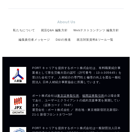
About Us
私たちについて
就活Q&A 編集方針
Webテストコンテンツ 編集方針
編集責任者メッセージ
D&Iの推進
就活対策資料&ツール一覧