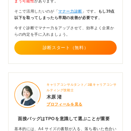
まう可能性
があります。
場に適したバッグで自信をもって面接に挑もう
そこで活用したいのが「
マナー力診断
」です。
もし39点
以下を取ってしまったら早期の改善が必要です
。
それよりも大切なのは、面接の内容です。面接官は、そ
の人の容姿や全体像より、人柄を重視しています。
今すぐ診断でマナー力をアップさせて、効率よく企業か
らの内定を手に入れましょう。
結論として、「リクルートバッグでなければダメ」とい
うこともまったくありません。自分らしさを大切にしつ
診断スタート（無料）
つ、場にふさわしい清潔感を意識して選ぶのが良いと言
えます。
0
キャリアコンサルタント／1級キャリアコンサ
ルティング技能士
木原 渚
プロフィールを見る
面接バッグはTPOを意識して選ぶことが重要
基本的には、A4 サイズの書類が入る、落ち着いた色合い