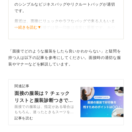
のシンプルなビジネスバッグやリクルートバッグが適切
です。
最近は、面接にリュックやラフなバッグで来る人もいま
⋯続きを読む▼
す。しかし、面接では第一印象は非常に重要です。カジ
ュアルすぎるものや派手なデザインのものは避けた方が
無難だと言えます。
「面接でどのような服装をしたら良いかわからない」と疑問を
バッグ一つで評価を下げないように注意しよう！
持つ人は以下の記事を参考にしてください。面接時の適切な服
装やマナーなどを解説しています。
実際に、カジュアルなバッグを持っていた場合、「ラフ
な人だな」「TPOをわきまえられない人かな」といった
印象を与えてしまう可能性は否定できません。社会人と
関連記事
しての基本的なマナーや配慮が欠けていると見なされる
面接の服装は？ チェック
場合もあります。
リストと服装診断つきで解
せっかくスーツをきちんと着こなし、身だしなみを整え
面接での服装は、指定がある場合は
説
ても、バッグ一つで印象を下げてしまうのは非常に惜し
もちろん、迷ったときもスーツを選
いことです。バッグの扱いにも注意をしましょう。
ぶのが安心です。指定がない、もし
記事を読む
くは私服と指定されたときはオフィ
スカジュアルを着用しましょう。今
0